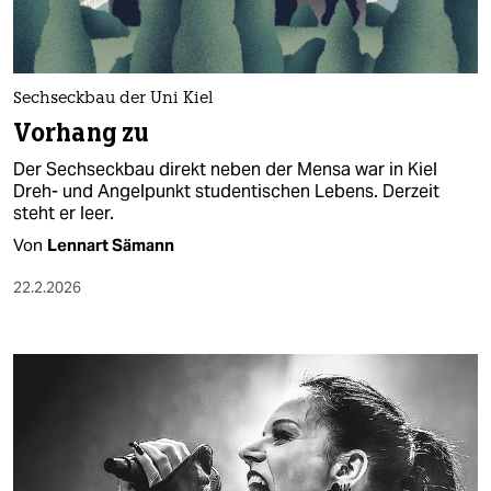
berlin
nord
wahrheit
Sechseckbau der Uni Kiel
Vorhang zu
verlag
Der Sechseckbau direkt neben der Mensa war in Kiel
Dreh- und Angelpunkt studentischen Lebens. Derzeit
verlag
steht er leer.
veranstaltungen
Von
Lennart Sämann
shop
22.2.2026
fragen & hilfe
unterstützen
abo
genossenschaft