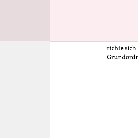
heißt es i
die Ansich
Gesellscha
zufolge sc
Geflüchtet
richte sich
Grundord