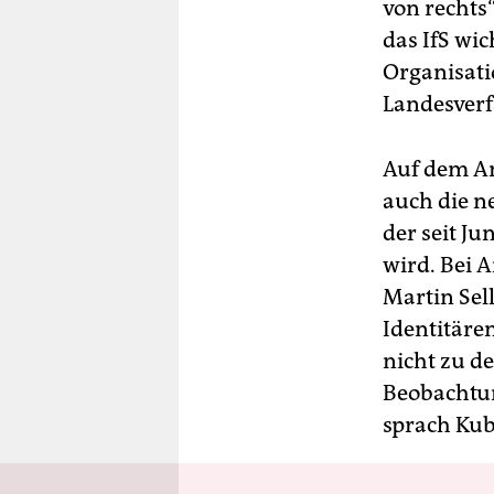
von rechts“
das IfS wi
Organisati
Landesverf
Auf dem An
auch die n
der seit J
wird. Bei 
Martin Sel
Identitäre
nicht zu d
Beobachtun
sprach Kub