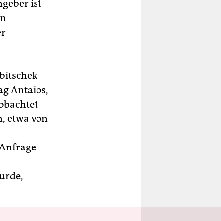
ngeber ist
en
er
ubitschek
ag Antaios,
eobachtet
n, etwa von
-Anfrage
urde,