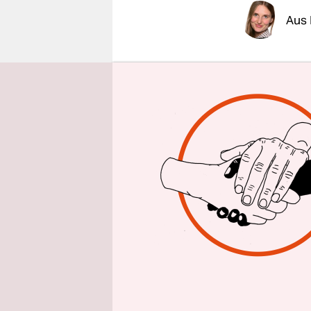
epaper login
Aus 
Ein neuer 
Sachsen-A
des Verleg
aus dem ak
Anhalts In
das IfS, d
nun mit al
Landesverf
Mails mitl
Ausschlagg
seien rassi