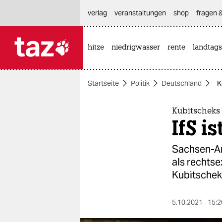
hautnavigation anspringen
hauptinhalt anspringen
footer anspringen
verlag
veranstaltungen
shop
fragen &
hitze
niedrigwasser
rente
landtags

taz zahl ich
taz zahl ich
Startseite
Politik
Deutschland
K
themen
politik
Kubitscheks I
IfS i
öko
Sachsen-Anh
gesellschaft
als rechtse
Kubitschek
kultur
sport
5.10.2021
15:2