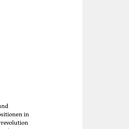
und
sitionen in
rrevolution