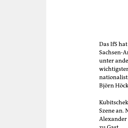
Das IfS hat
Sachsen-An
unter ander
wichtigste
nationalis
Björn Höck
Kubitschek
Szene an. 
Alexander 
zu Gast.