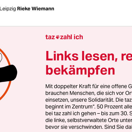
Leipzig
Rieke Wiemann
Schlag gegen die Neue Rechte: Der Verfassungssc
taz
zahl ich

nhalts hat
das sogenannte „Institut für Staatspolit
ers Götz Kubitschek als rechtsextrem eingestuft. 
Links lesen, r
tuellen Verfassungsschutzbericht hervor, den S
bekämpfen
nenministerium am Dienstag veröffentlichte. D
as als neurechte Denkfabrik und Kaderschmiede de
len nachrichtendienstlichen Mitteln beobachtet 
Mit doppelter Kraft für eine offene G
assungsschutz darf beispielsweise Telefone abhör
brauchen Menschen, die sich vor O
einsetzen, unsere Solidarität. Die ta
esen oder V-Leute einsetzen.
beginnt im Zentrum“. 50 Prozent a
bei taz zahl ich gehen – bis zum 30
ebend für die Einstufung als rechtsextreme Gru
die linke, selbstverwaltete Orte unte
stische, biologistische und ethnopluralistische Si
bevor sie verschwinden. Sind Sie da