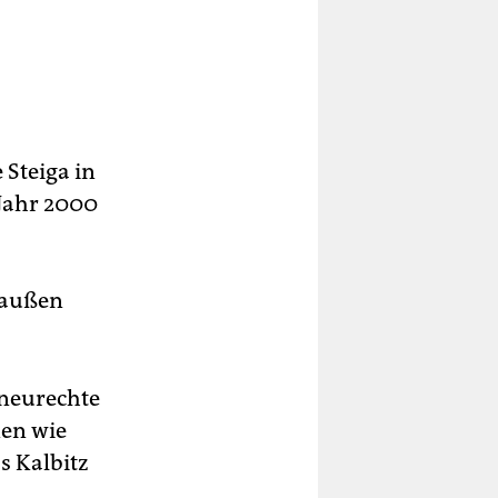
 Steiga in
Jahr 2000
tsaußen
 neurechte
nen wie
s Kalbitz