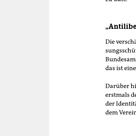
„Antilib
Die versch
sungs­schüt
Bundesamt 
das ist ein
Darüber hi
erstmals d
der Ident
dem Verein