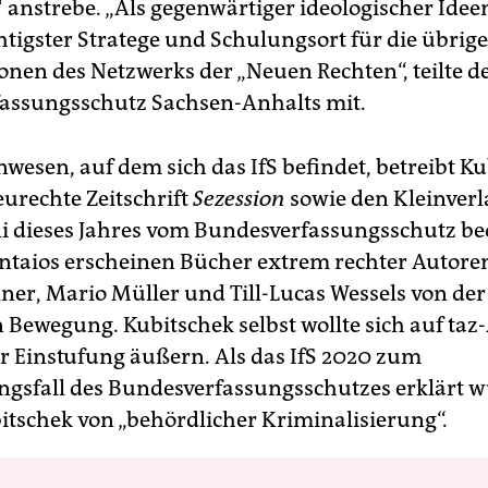
 anstrebe. „Als gegenwärtiger ideologischer Idee
chtigster Stratege und Schulungsort für die übrig
onen des Netzwerks der „Neuen Rechten“, teilte d
assungsschutz Sachsen-Anhalts mit.
wesen, auf dem sich das IfS befindet, betreibt K
eurechte Zeitschrift
Sezession
sowie den Kleinverl
uni dieses Jahres vom Bundesverfassungsschutz b
Antaios erscheinen Bücher extrem rechter Autore
lner, Mario Müller und Till-Lucas Wessels von der
n Bewegung. Kubitschek selbst wollte sich auf taz
er Einstufung äußern. Als das IfS 2020 zum
gsfall des Bundesverfassungsschutzes erklärt w
itschek von „behördlicher Kriminalisierung“.