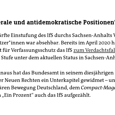
erale und antidemokratische Positionen
ärfte Einstufung des IfS durchs Sachsen-Anhalts V
­ze­r*in­nen war absehbar. Bereits im April 2020 h
für Verfassungsschutz das IfS
zum Verdachtsfall
e Stufe unter dem aktuellen Status in Sachsen-Anh
naus hat das Bundesamt in seinem diesjährigen 
er Neuen Rechten ein Unterkapitel gewidmet – u
itären Bewegung Deutschland, dem
Compact-Mag
 „Ein Prozent“ auch das IfS aufgezählt.