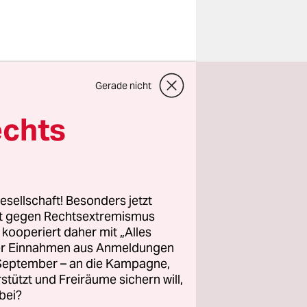
hutz
Gerade nicht
ik“ (IfS)
Das geht
echts
achsen-
amit kann
r AfD gilt,
werden. Der
esellschaft! Besonders jetzt
en, E-
rt gegen Rechtsextremismus
z kooperiert daher mit „Alles
ller Einnahmen aus Anmeldungen
. September – an die Kampagne,
ppierung
rstützt und Freiräume sichern will,
chtweisen,
bei?