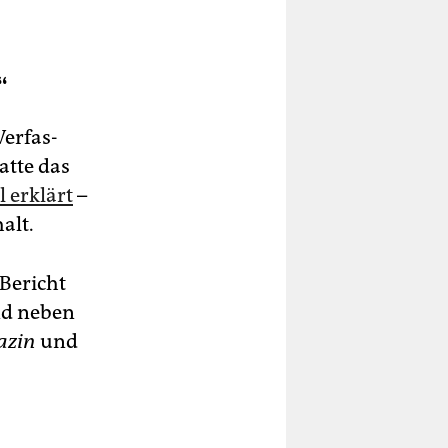
“
er­fas­
atte das
 erklärt
–
alt.
Bericht
nd neben
azin
und