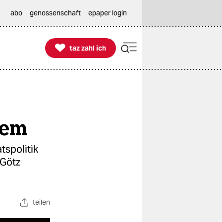
abo
genossenschaft
epaper login

taz zahl ich
taz zahl ich
trem
tspolitik
 Götz
teilen