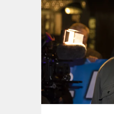
berlin
nord
wahrheit
verlag
verlag
veranstaltungen
shop
fragen & hilfe
unterstützen
abo
genossenschaft