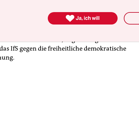
n dem Bericht. Hinter dem Begriff „Ethnopluralism
t, dass Menschen unterschiedlicher Ethnien nicht

Ja, ich will
ft zusammenleben sollten. Dem Landesverfassu
hreibe das IfS ausgewählten Personengruppen, vo
en und Muslim*innen, negative Eigenschaften zu
 das IfS gegen die freiheitliche demokratische
nung.