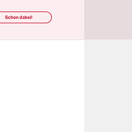
us“ steht
 in einer
Schon dabei!
ngsschutz
r allem
. Damit