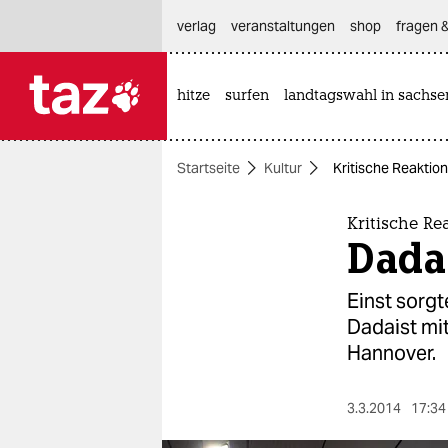
hautnavigation anspringen
hauptinhalt anspringen
footer anspringen
verlag
veranstaltungen
shop
fragen &
hitze
surfen
landtagswahl in sachse

taz zahl ich
taz zahl ich
Startseite
Kultur
Kritische Reaktion
themen
politik
Kritische Re
Dada 
öko
Einst sorgt
gesellschaft
Dadaist mit
Hannover.
kultur
sport
3.3.2014
17:34