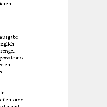
ieren.
mtausgabe
änglich
prengel
xponate aus
erten
es
le
seiten kann
ertiefend