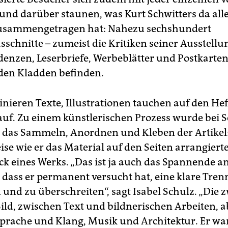
 und darüber staunen, was Kurt Schwitters da all
zusammengetragen hat: Nahezu sechshundert
sschnitte – zumeist die Kritiken seiner Ausstellu
enzen, Leserbriefe, Werbeblätter und Postkarten 
n den Kladden befinden.
nieren Texte, Illustrationen tauchen auf den Hef
 auf. Zu einem künstlerischen Prozess wurde bei S
 das Sammeln, Anordnen und Kleben der Artikel:
se wie er das Material auf den Seiten arrangierte
ck eines Werks. „Das ist ja auch das Spannende a
 dass er permanent versucht hat, eine klare Tren
 und zu überschreiten“, sagt Isabel Schulz. „Die 
ild, zwischen Text und bildnerischen Arbeiten, 
prache und Klang, Musik und Architektur. Er war