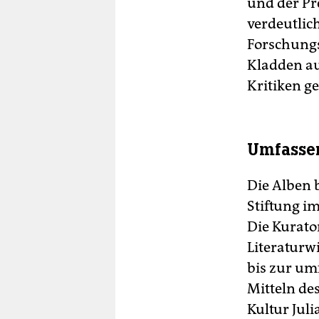
und der Pre
verdeutlich
Forschungs
Kladden au
Kritiken g
Umfasse
Die Alben 
Stiftung i
Die Kurato
Literaturw
bis zur um
Mitteln de
Kultur Juli