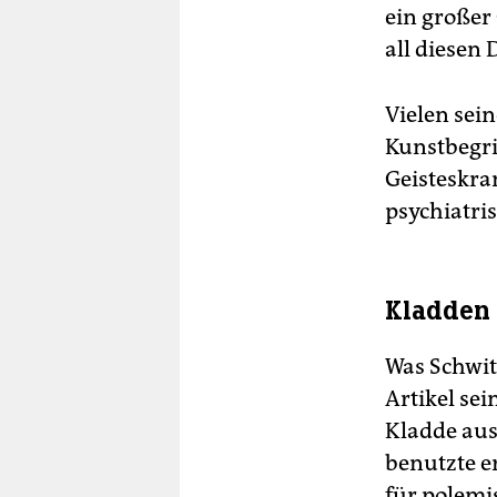
ein großer
all diesen 
Vielen sein
Kunstbegri
Geisteskra
psychiatri
Kladden 
Was Schwit
Artikel sei
Kladde aus
benutzte e
für polemi