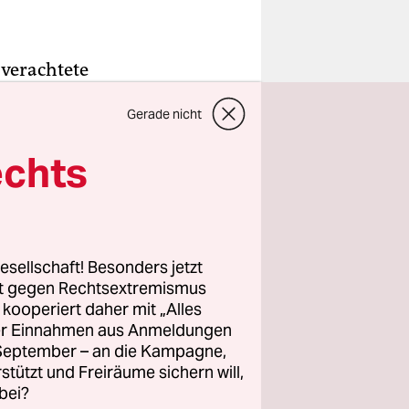
verachtete
erinnerte
Gerade nicht
e
as der
echts
nach dem
lige,
n und
esellschaft! Besonders jetzt
rt gegen Rechtsextremismus
e einen
z kooperiert daher mit „Alles
ller Einnahmen aus Anmeldungen
tionen des
. September – an die Kampagne,
achte
rstützt und Freiräume sichern will,
eum
bei?