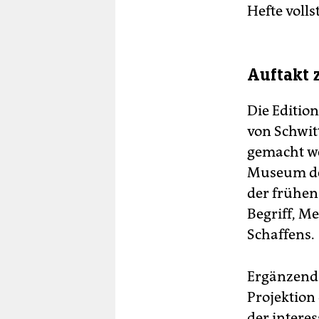
Hefte voll
Auftakt 
Die Editio
von Schwitt
gemacht we
Museum der
der frühen 
Begriff, Me
Schaffens.
Ergänzend g
Projektion
der intere