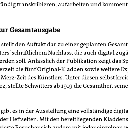
ständig transkribieren, aufarbeiten und komment
zur Gesamtausgabe
n stellt den Auftakt dar zu einer geplanten Gesa
ers’ schriftlichem Nachlass, die auch digital zug
rden soll. Anlässlich der Publikation zeigt das S
zeit die fünf Original-Kladden sowie weitere E
Merz-Zeit des Künstlers. Unter diesen selbst krei
rz, stellte Schwitters ab 1919 die Gesamtheit sein
ibt es in der Ausstellung eine vollständige digita
 der Heftseiten. Mit den bereitliegenden Kladden
ssierte Besucher sich zudem mit jeder einzelnen v