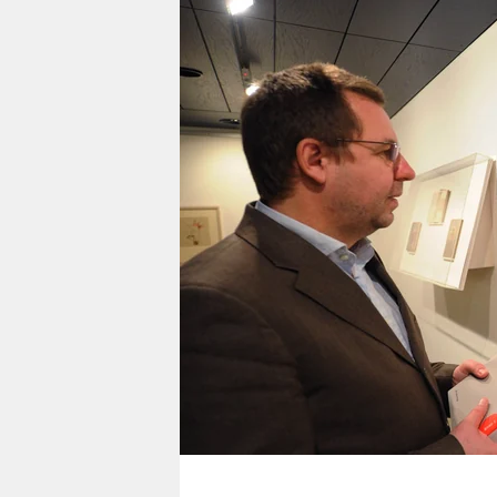
berlin
nord
wahrheit
verlag
verlag
veranstaltungen
shop
fragen & hilfe
unterstützen
abo
genossenschaft