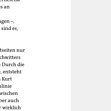
es an
ngen –,
sind es,
tseiten nur
chwitters
 Durch die
, entsteht
n Kurt
nlinie
zwischen
aber auch
 wirklich