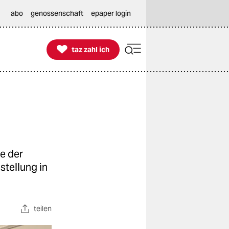
abo
genossenschaft
epaper login

taz zahl ich
taz zahl ich
ie der
stellung in
teilen