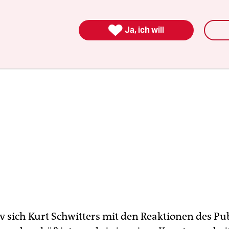
’ da zu sehende Arbeiten.

Ja, ich will
iv sich Kurt Schwitters mit den Reaktionen des P