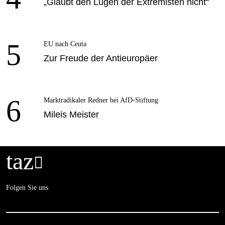
„Glaubt den Lügen der Extremisten nicht“
5
EU nach Ceuta
Zur Freude der Antieuropäer
6
Marktradikaler Redner bei AfD-Stiftung
Mileis Meister
taz

Folgen Sie uns