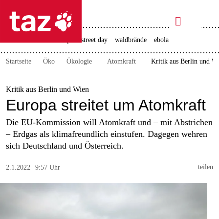

taz zahl ich
rente
ceuta
christopher street day
waldbrände
ebola

taz zahl ich
Startseite
Öko
Ökologie
Atomkraft
Kritik aus Berlin und W
taz zahl ich
themen
Kritik aus Berlin und Wien
Europa streitet um Atomkraft
politik
Die EU-Kommission will Atomkraft und – mit Abstrichen
öko
– Erdgas als klimafreundlich einstufen. Dagegen wehren
sich Deutschland und Österreich.
gesellschaft
teilen
2.1.2022
9:57 Uhr
kultur
sport