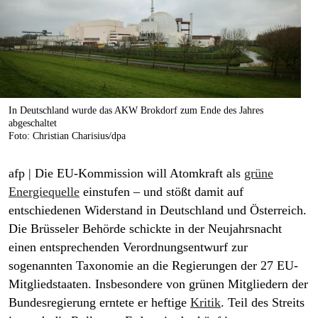
berlin
nord
wahrheit
verlag
In Deutschland wurde das AKW Brokdorf zum Ende des Jahres
abgeschaltet
verlag
Foto: Christian Charisius/dpa
veranstaltungen
afp
| Die EU-Kommission will Atomkraft als
grüne
shop
Energiequelle
einstufen – und stößt damit auf
fragen & hilfe
entschiedenen Widerstand in Deutschland und Österreich.
Die Brüsseler Behörde schickte in der Neujahrsnacht
unterstützen
einen entsprechenden Verordnungsentwurf zur
sogenannten Taxonomie an die Regierungen der 27 EU-
abo
Mitgliedstaaten. Insbesondere von grünen Mitgliedern der
genossenschaft
Bundesregierung erntete er heftige
Kritik
. Teil des Streits