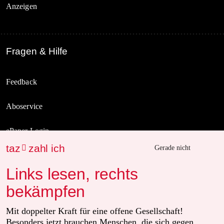
Anzeigen
Fragen & Hilfe
Feedback
Aboservice
ePaper Login
taz
zahl ich

Gerade nicht
Downloads für Abonnierende
Links lesen, rechts
bekämpfen
© 2026 taz Verlags und Vertriebs GmbH
Mit doppelter Kraft für eine offene Gesellschaft!
Alle Rechte vorbehalten. Bei rechtlichen Fragen oder für Genehmigungen
wenden Sie sich bitte an
lizenzen@taz.de
Besonders jetzt brauchen Menschen, die sich gegen