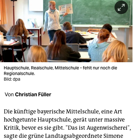
berlin
nord
wahrheit
verlag
verlag
veranstaltungen
Hauptschule, Realschule, Mittelschule - fehlt nur noch die
Regionalschule.
shop
Bild: dpa
fragen & hilfe
Von
Christian Füller
unterstützen
Die künftige bayerische Mittelschule, eine Art
abo
hochgetunte Hauptschule, gerät unter massive
Kritik, bevor es sie gibt. "Das ist Augenwischerei",
genossenschaft
sagte die grüne Landtagsabgeordnete Simone