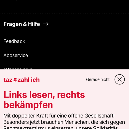
Fragen & Hilfe
Feedback
Aboservice
ePaper Login
taz
zahl ich
Gerade nicht

Downloads für Abonnierende
Links lesen, rechts
bekämpfen
© 2026 taz Verlags und Vertriebs GmbH
Alle Rechte vorbehalten. Bei rechtlichen Fragen oder für Genehmigungen
Mit doppelter Kraft für eine offene Gesellschaft!
wenden Sie sich bitte an
lizenzen@taz.de
Besonders jetzt brauchen Menschen, die sich gegen
Rechtsextremismus einsetzen, unsere Solidarität.