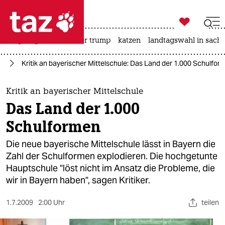

taz zahl ich
bergsteigen
usa unter trump
katzen
landtagswahl in sachs

taz zahl ich
ft
Kritik an bayerischer Mittelschule: Das Land der 1.000 Schulfor
taz zahl ich
themen
Kritik an bayerischer Mittelschule
Das Land der 1.000
politik
Schulformen
öko
Die neue bayerische Mittelschule lässt in Bayern die
Zahl der Schulformen explodieren. Die hochgetunte
gesellschaft
Hauptschule "löst nicht im Ansatz die Probleme, die
wir in Bayern haben", sagen Kritiker.
kultur
sport
1.7.2009
2:00 Uhr
teilen