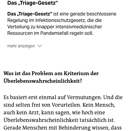
Das „Triage-Gesetz“
Das „Triage-Gesetz“
ist eine gerade beschlossene
Regelung im Infektionsschutzgesetz, die die
Verteilung zu knapper intensivmedizinischer
Ressourcen im Pandemiefall regeln soll.
mehr anzeigen
Alleiniges Kriterium
für die Entscheidung, wer freie
Behandlungsplätze erhalten soll, wenn es davon zu
wenige gibt, ist demnach die „aktuelle und
kurzfristige Überlebenswahrscheinlichkeit“.
Was ist das Problem am Kriterium der
Überlebenswahrscheinlichkeit?
Eine Benachteiligung
wegen Behinderung, Grad der
Gebrechlichkeit, Alter, ethnischer Herkunft, Religion
oder Weltanschauung, Geschlecht oder sexueller
Es basiert erst einmal auf Vermutungen. Und die
Orientierung soll explizit vermieden werden. Im
sind selten frei von Vorurteilen. Kein Mensch,
Gesetz stehen außerdem das Mehr-Augen-Prinzip,
auch kein Arzt, kann sagen, wie hoch eine
Meldepflichten und eine Evaluierung.
Überlebenswahrscheinlichkeit tatsächlich ist.
Scharfe Kritik
am Gesetz äußerten sowohl Ärzt:innen
Gerade Menschen mit Behinderung wissen, dass