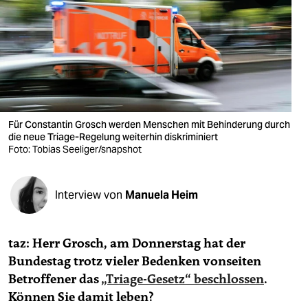
berlin
nord
wahrheit
verlag
verlag
Für Constantin Grosch werden Menschen mit Behinderung durch
die neue Triage-Regelung weiterhin diskriminiert
veranstaltungen
Foto: Tobias Seeliger/snapshot
shop
Interview von
Manuela Heim
fragen & hilfe
unterstützen
taz: Herr Grosch, am Donnerstag hat der
abo
Bundestag trotz vieler Bedenken vonseiten
Betroffener das
„Triage-Gesetz“ beschlossen
.
genossenschaft
Können Sie damit leben?