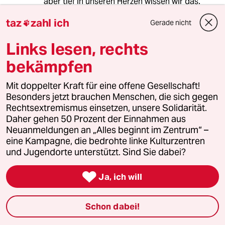
aber tief in unseren Herzen wissen wir das.
taz
zahl ich
Gerade nicht

sjanss
S
Links lesen, rechts
15.11.2022
,
15:57 Uhr
bekämpfen
Ein schwieriges Thema. Ich finde aber auch,
dass die Politik da auch das "große Ganze" im
Mit doppelter Kraft für eine offene Gesellschaft!
Blick haben muss, und dann halte ich es auch
Besonders jetzt brauchen Menschen, die sich gegen
für legitim, dass eine gewisse Priorisierung
Rechtsextremismus einsetzen, unsere Solidarität.
vorgenommen wird, allein schon um (in einem
Daher gehen 50 Prozent der Einnahmen aus
hypothetischen schlimmeren Pandemiefall als
Neuanmeldungen an „Alles beginnt im Zentrum“ –
es bei COVID war) die Grundlagen der
eine Kampagne, die bedrohte linke Kulturzentren
Zivilisation aufrecht zu erhalten. Wenn z.B. viele
und Jugendorte unterstützt. Sind Sie dabei?
erkrankte Ärzte nach dem Zufalls/First-Come-
Prinzip nicht behandelt werden, und dadurch

Ja, ich will
das Gesundheitssystem weiter geschwächt
wird, wäre doch auch niemandem geholfen,
oder?
Schon dabei!
Und meiner Meinung nach fände ich es auch