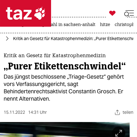

taz zahl ich
iran-krieg
landtagswahl in sachsen-anhalt
hitze
christophe

taz zahl ich
ng
Kritik an Gesetz für Katastrophenmedizin: „Purer Etiketten­schwi
taz zahl ich
themen
Kritik an Gesetz für Katastrophenmedizin
„Purer Etiketten­schwindel“
politik
Das jüngst beschlossene „Triage-Gesetz“ gehört
öko
vors Verfassungsgericht, sagt
Behindertenrechtsaktivist Constantin Grosch. Er
gesellschaft
nennt Alternativen.
kultur
15.11.2022
14:31 Uhr
teilen
sport