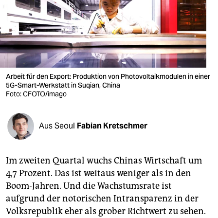
berlin
nord
wahrheit
verlag
Arbeit für den Export: Produktion von Photovoltaikmodulen in einer
5G-Smart-Werkstatt in Suqian, China
verlag
Foto: CFOTO/imago
veranstaltungen
shop
Aus Seoul
Fabian Kretschmer
fragen & hilfe
Im zweiten Quartal wuchs Chinas Wirtschaft um
unterstützen
4,7 Prozent. Das ist weitaus weniger als in den
abo
Boom-Jahren. Und die Wachstumsrate ist
aufgrund der notorischen Intransparenz in der
genossenschaft
Volksrepublik eher als grober Richtwert zu sehen.