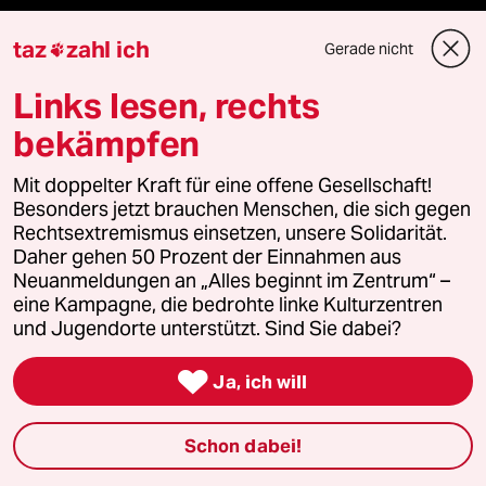
Podcast
taz
zahl ich
Gerade nicht

Links lesen, rechts
bundestalk
bekämpfen
fernverbindung
Mit doppelter Kraft für eine offene Gesellschaft!
Besonders jetzt brauchen Menschen, die sich gegen
klima update°
Rechtsextremismus einsetzen, unsere Solidarität.
Daher gehen 50 Prozent der Einnahmen aus
Mauerecho
Neuanmeldungen an „Alles beginnt im Zentrum“ –
eine Kampagne, die bedrohte linke Kulturzentren
Freie Rede
und Jugendorte unterstützt. Sind Sie dabei?
reingehen

Ja, ich will
Schon dabei!
Newsletter