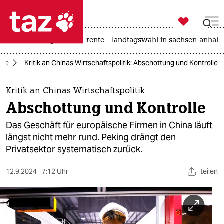

taz zahl ich
hitze
niedrigwasser
rente
landtagswahl in sachsen-anhalt

taz zahl ich
mie
Kritik an Chinas Wirtschaftspolitik: Abschottung und Kontrolle
taz zahl ich
themen
Kritik an Chinas Wirtschaftspolitik
Abschottung und Kontrolle
politik
Das Geschäft für europäische Firmen in China läuft
öko
längst nicht mehr rund. Peking drängt den
Privatsektor systematisch zurück.
gesellschaft
12.9.2024
7:12 Uhr
teilen
kultur
sport