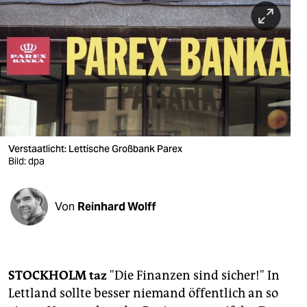
berlin
nord
wahrheit
verlag
verlag
veranstaltungen
Verstaatlicht: Lettische Großbank Parex
Bild: dpa
shop
fragen & hilfe
Von
Reinhard Wolff
unterstützen
abo
STOCKHOLM
taz
"Die Finanzen sind sicher!" In
genossenschaft
Lettland sollte besser niemand öffentlich an so