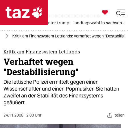

taz zahl ich
nahost-konflikt
usa unter trump
landtagswahl in sachsen-an

taz zahl ich
pa
Kritik am Finanzsystem Lettlands: Verhaftet wegen "Destabilisie
taz zahl ich
themen
Kritik am Finanzsystem Lettlands
Verhaftet wegen
politik
"Destabilisierung"
öko
Die lettische Polizei ermittelt gegen einen
Wissenschaftler und einen Popmusiker. Sie hatten
gesellschaft
Zweifel an der Stabilität des Finanzsystems
geäußert.
kultur
sport
24.11.2008
2:00 Uhr
teilen