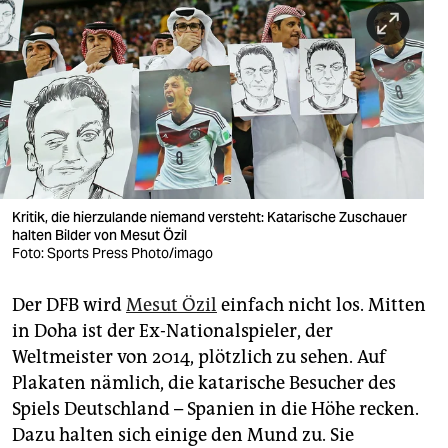
berlin
nord
wahrheit
verlag
verlag
veranstaltungen
Kritik, die hierzulande niemand versteht: Katarische Zuschauer
halten Bilder von Mesut Özil
Foto: Sports Press Photo/imago
shop
fragen & hilfe
Der DFB wird
Mesut Özil
einfach nicht los. Mitten
in Doha ist der Ex-Nationalspieler, der
unterstützen
Weltmeister von 2014, plötzlich zu sehen. Auf
abo
Plakaten nämlich, die katarische Besucher des
Spiels Deutschland – Spanien in die Höhe recken.
genossenschaft
Dazu halten sich einige den Mund zu. Sie