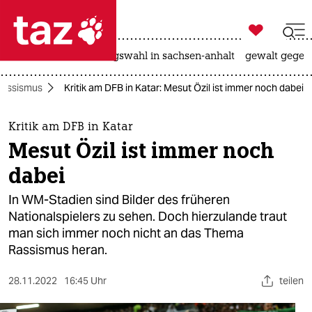

taz zahl ich
hitze
surfen
landtagswahl in sachsen-anhalt
gewalt gegen

taz zahl ich
Rassismus
Kritik am DFB in Katar: Mesut Özil ist immer noch dabei
taz zahl ich
themen
Kritik am DFB in Katar
Mesut Özil ist immer noch
politik
dabei
öko
In WM-Stadien sind Bilder des früheren
Nationalspielers zu sehen. Doch hierzulande traut
gesellschaft
man sich immer noch nicht an das Thema
Rassismus heran.
kultur
sport
28.11.2022
16:45 Uhr
teilen