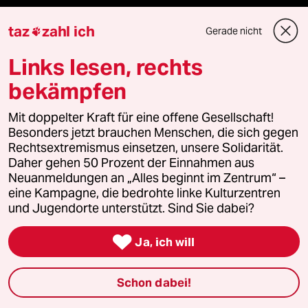
taz
zahl ich
Gerade nicht

Verlag
Links lesen, rechts
bekämpfen
Aktuelles
Mit doppelter Kraft für eine offene Gesellschaft!
Hausblog
Besonders jetzt brauchen Menschen, die sich gegen
Rechtsextremismus einsetzen, unsere Solidarität.
Daher gehen 50 Prozent der Einnahmen aus
Die Seitenwende
Neuanmeldungen an „Alles beginnt im Zentrum“ –
eine Kampagne, die bedrohte linke Kulturzentren
Stellen
und Jugendorte unterstützt. Sind Sie dabei?
Presse

Ja, ich will
Schon dabei!
Unterstützen