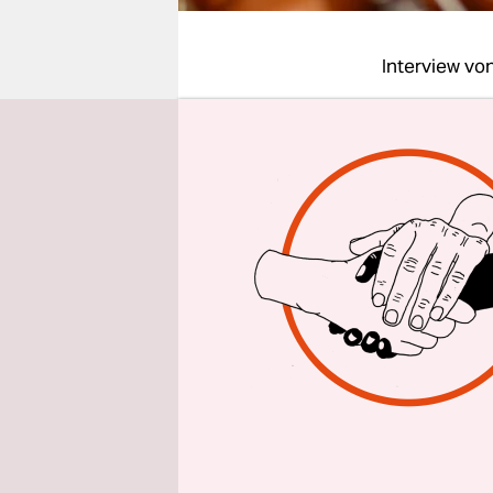
epaper login
Interview vo
taz: Herr 
Stiftung W
Frank Rose
die Stiftun
gewinnorien
kann sie d
Reputation
nächste Ins