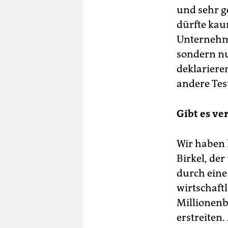
und sehr g
dürfte kaum
Unternehme
sondern nu
deklarieren
andere Test
Gibt es ve
Wir haben l
Birkel, der
durch eine
wirtschaft
Millionen
erstreiten