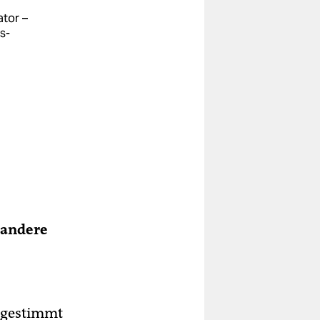
ator –
s-
 andere
abgestimmt