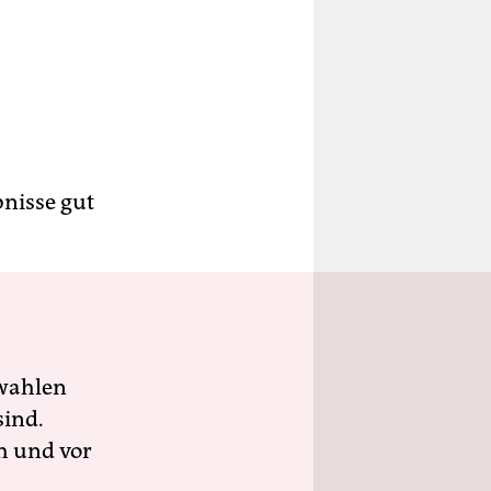
bnisse gut
wahlen
sind.
h und vor