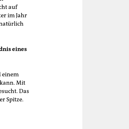
cht auf
er im Jahr
natürlich
dnis eines
rd einem
kann. Mit
esucht. Das
r Spitze.