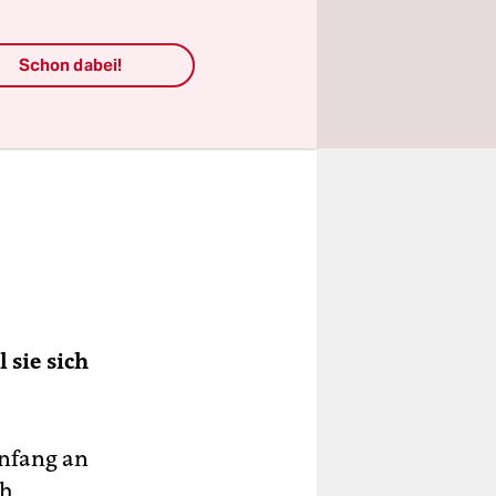
Schon dabei!
 sie sich
Anfang an
ch