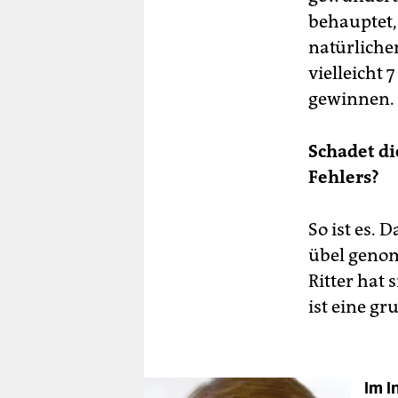
behauptet,
natürliche
vielleicht 
gewinnen. 
Schadet di
Fehlers?
So ist es. 
übel genom
Ritter hat
ist eine g
Im I