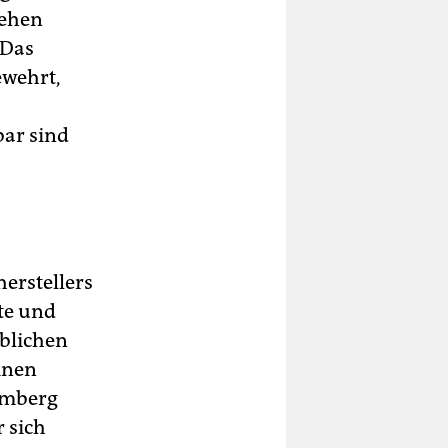
gehen
 Das
ewehrt,
bar sind
herstellers
zte und
blichen
inen
emberg
 sich