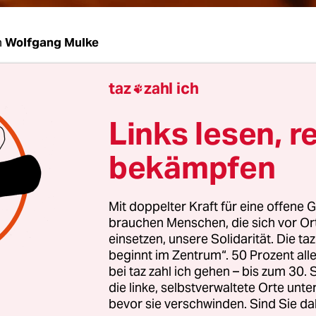
n
Wolfgang Mulke
taz
zahl ich
Roselieb, wie groß
ist der Vertrauensverlust für 

arentest durch dieses Urteil
?
Links lesen, r
lieb:
Der Vertrauensverlust wird begrenzt bleib
bekämpfen
g Warentest hat eine lange Tradition, arbeitet nic
tiert und ist über alle Medien hinweg gut aufgest
Mit doppelter Kraft für eine offene G
ie Tests und Verfahren transparent darstellen un
brauchen Menschen, die sich vor O
 zurückgewinnen. Wenn sie weiterhin stur bleibt
einsetzen, unsere Solidarität. Die ta
tanz verliert, sieht es schon anders aus.
beginnt im Zentrum“. 50 Prozent a
bei taz zahl ich gehen – bis zum 30
die linke, selbstverwaltete Orte unte
bevor sie verschwinden. Sind Sie da