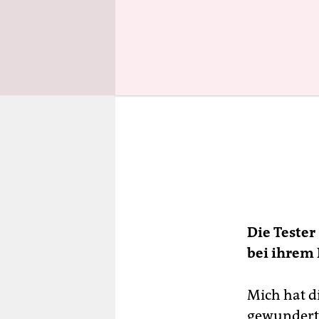
Die Tester
bei ihrem
Mich hat di
gewundert.