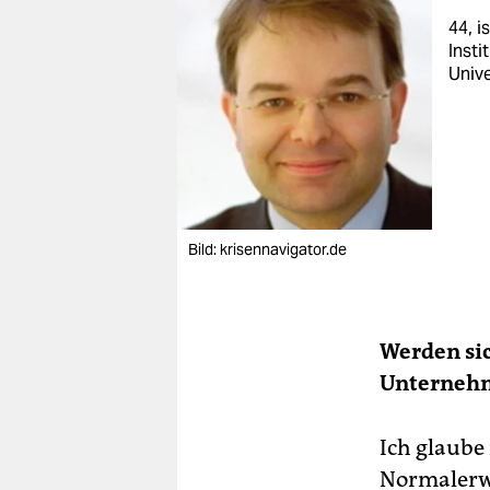
44, i
Insti
Unive
Bild: krisennavigator.de
Werden sic
Unternehm
Ich glaube
Normalerwe