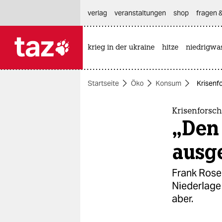
hautnavigation anspringen
hauptinhalt anspringen
footer anspringen
verlag
veranstaltungen
shop
fragen &
krieg in der ukraine
hitze
niedrigwa

taz zahl ich
taz zahl ich
Startseite
Öko
Konsum
Krisenf
themen
politik
Krisenforsch
„Den
öko
ausg
gesellschaft
Frank Rosel
kultur
Niederlage 
aber.
sport