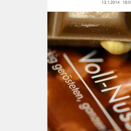
berlin
13.1.2014
18:5
nord
wahrheit
verlag
verlag
veranstaltungen
shop
fragen & hilfe
unterstützen
abo
genossenschaft