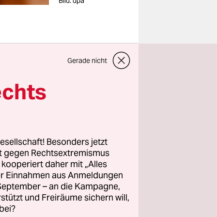
Bild: dpa
die
Gerade nicht
echts
en. Denn
ht
ellt. So
esellschaft! Besonders jetzt
d
rt gegen Rechtsextremismus
 und die
z kooperiert daher mit „Alles
ller Einnahmen aus Anmeldungen
. September – an die Kampagne,
rstützt und Freiräume sichern will,
bei?