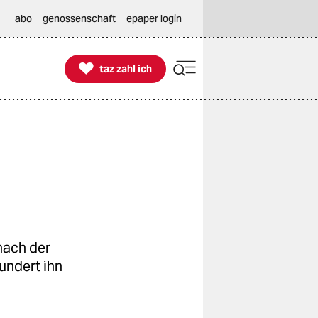
abo
genossenschaft
epaper login

taz zahl ich
taz zahl ich
nach der
undert ihn