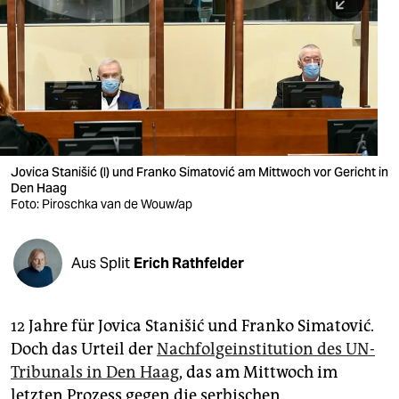
berlin
nord
wahrheit
verlag
verlag
Jovica Stanišić (l) und Franko Simatović am Mittwoch vor Gericht in
Den Haag
veranstaltungen
Foto: Piroschka van de Wouw/ap
shop
fragen & hilfe
Aus Split
Erich Rathfelder
unterstützen
12 Jahre für Jovica Stanišić und Franko Simatović.
abo
Doch das Urteil der
Nachfolgeinstitution des UN-
genossenschaft
Tribunals in Den Haag
, das am Mittwoch im
letzten Prozess gegen die serbischen