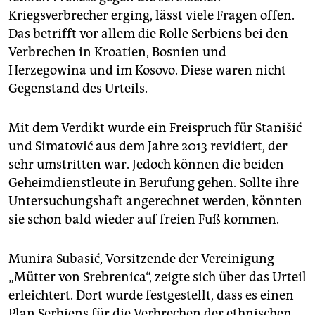
epaper login
Kriegsverbrecher erging, lässt viele Fragen offen.
Das betrifft vor allem die Rolle Serbiens bei den
Verbrechen in Kroatien, Bosnien und
Herzegowina und im Kosovo. Diese waren nicht
Gegenstand des Urteils.
Mit dem Verdikt wurde ein Freispruch für Stanišić
und Simatović aus dem Jahre 2013 revidiert, der
sehr umstritten war. Jedoch können die beiden
Geheimdienstleute in Berufung gehen. Sollte ihre
Untersuchungshaft angerechnet werden, könnten
sie schon bald wieder auf freien Fuß kommen.
Munira Subasić, Vorsitzende der Vereinigung
„Mütter von Srebrenica“, zeigte sich über das Urteil
erleichtert. Dort wurde festgestellt, dass es einen
Plan Serbiens für die Verbrechen der ethnischen