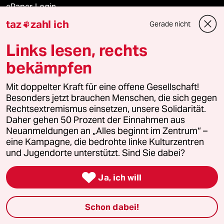
ePaper Login
taz
zahl ich
Gerade nicht

Downloads für Abonnierende
Links lesen, rechts
bekämpfen
© 2026 taz Verlags und Vertriebs GmbH
Mit doppelter Kraft für eine offene Gesellschaft!
Alle Rechte vorbehalten. Bei rechtlichen Fragen oder für Genehmigungen
wenden Sie sich bitte an
lizenzen@taz.de
Besonders jetzt brauchen Menschen, die sich gegen
Rechtsextremismus einsetzen, unsere Solidarität.
Daher gehen 50 Prozent der Einnahmen aus
Feedback
Redaktionsstatut
Kommune-Richtlinien
KI-
Neuanmeldungen an „Alles beginnt im Zentrum“ –
eine Kampagne, die bedrohte linke Kulturzentren
Leitlinie
Informant
Datenschutz
Impressum
AGB
und Jugendorte unterstützt. Sind Sie dabei?
Seitenwende
Einwilligungen widerrufen (Ads)

Ja, ich will
Schon dabei!