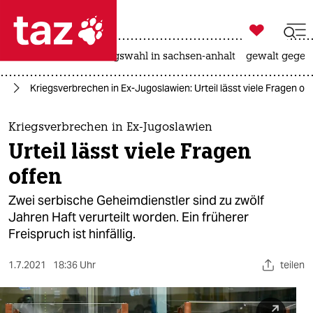

taz zahl ich
hitze
surfen
landtagswahl in sachsen-anhalt
gewalt gegen

taz zahl ich
pa
Kriegsverbrechen in Ex-Jugoslawien: Urteil lässt viele Fragen of
taz zahl ich
themen
Kriegsverbrechen in Ex-Jugoslawien
Urteil lässt viele Fragen
politik
offen
öko
Zwei serbische Geheimdienstler sind zu zwölf
Jahren Haft verurteilt worden. Ein früherer
gesellschaft
Freispruch ist hinfällig.
kultur
1.7.2021
18:36 Uhr
teilen
sport