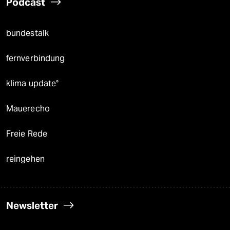
Podcast
bundestalk
fernverbindung
klima update°
Mauerecho
Freie Rede
reingehen
Newsletter