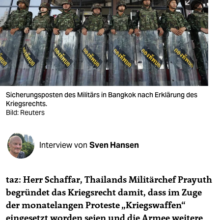
berlin
nord
wahrheit
verlag
verlag
Sicherungsposten des Militärs in Bangkok nach Erklärung des
Kriegsrechts.
veranstaltungen
Bild: Reuters
shop
fragen & hilfe
Interview von
Sven Hansen
unterstützen
taz: Herr Schaffar, Thailands Militärchef Prayuth
abo
begründet das Kriegsrecht damit, dass im Zuge
genossenschaft
der monatelangen Proteste „Kriegswaffen“
eingesetzt worden seien und die Armee weitere