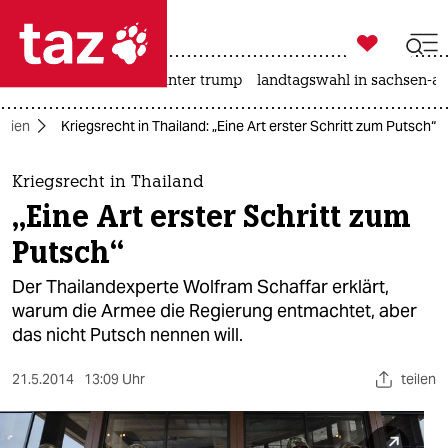

taz zahl ich
nahost-konflikt
usa unter trump
landtagswahl in sachsen-an

taz zahl ich
Asien
Kriegsrecht in Thailand: „Eine Art erster Schritt zum Putsch“
taz zahl ich
themen
Kriegsrecht in Thailand
„Eine Art erster Schritt zum
politik
Putsch“
öko
Der Thailandexperte Wolfram Schaffar erklärt,
warum die Armee die Regierung entmachtet, aber
gesellschaft
das nicht Putsch nennen will.
kultur
21.5.2014
13:09 Uhr
teilen
sport