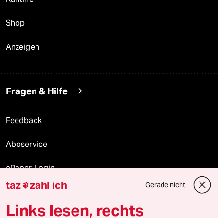
Shop
Anzeigen
Fragen & Hilfe
Feedback
Aboservice
ePaper Login
taz
zahl ich
Gerade nicht

Downloads für Abonnierende
Links lesen, rechts