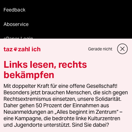
Feedback
Aboservice
ePaper Login
taz
zahl ich
Gerade nicht

Downloads für Abonnierende
Links lesen, rechts
bekämpfen
© 2026 taz Verlags und Vertriebs GmbH
Alle Rechte vorbehalten. Bei rechtlichen Fragen oder für Genehmigungen
Mit doppelter Kraft für eine offene Gesellschaft!
wenden Sie sich bitte an
lizenzen@taz.de
Besonders jetzt brauchen Menschen, die sich gegen
Rechtsextremismus einsetzen, unsere Solidarität.
Daher gehen 50 Prozent der Einnahmen aus
Feedback
Redaktionsstatut
Kommune-Richtlinien
KI-
Neuanmeldungen an „Alles beginnt im Zentrum“ –
eine Kampagne, die bedrohte linke Kulturzentren
Leitlinie
Informant
Datenschutz
Impressum
AGB
und Jugendorte unterstützt. Sind Sie dabei?