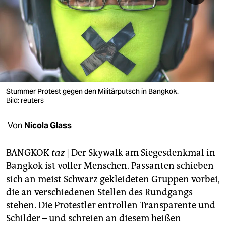
berlin
nord
wahrheit
verlag
verlag
Stummer Protest gegen den Militärputsch in Bangkok.
Bild: reuters
veranstaltungen
Von
Nicola Glass
shop
fragen & hilfe
BANGKOK
taz
| Der Skywalk am Siegesdenkmal in
Bangkok ist voller Menschen. Passanten schieben
unterstützen
sich an meist Schwarz gekleideten Gruppen vorbei,
abo
die an verschiedenen Stellen des Rundgangs
stehen. Die Protestler entrollen Transparente und
genossenschaft
Schilder – und schreien an diesem heißen