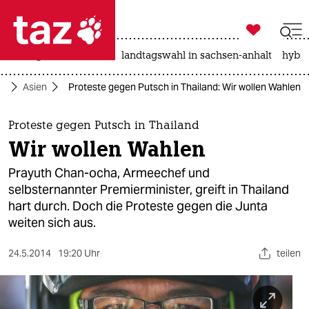

taz zahl ich
niedrigwasser
rente
landtagswahl in sachsen-anhalt
hybri

taz zahl ich
ik
Asien
Proteste gegen Putsch in Thailand: Wir wollen Wahlen
taz zahl ich
themen
Proteste gegen Putsch in Thailand
Wir wollen Wahlen
politik
Prayuth Chan-ocha, Armeechef und
öko
selbsternannter Premierminister, greift in Thailand
hart durch. Doch die Proteste gegen die Junta
gesellschaft
weiten sich aus.
kultur
24.5.2014
19:20 Uhr
teilen
sport