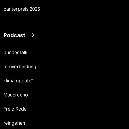
panterpreis 2026
Podcast
bundestalk
fernverbindung
klima update°
Mauerecho
Freie Rede
reingehen