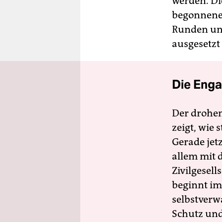
werden. Di
begonnenen
Runden un
ausgesetzt
Die Enga
Der drohe
zeigt, wie
Gerade jet
allem mit d
Zivilgesell
beginnt im
selbstverw
Schutz und 