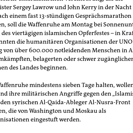
ter Sergey Lawrow und John Kerry in der Nach
ch einem fast 13-stündigen Gesprächsmarathon 
n, soll die Waffenruhe am Montag bei Sonnenun
des viertägigen islamischen Opferfestes – in Kraf
nnten die humanitären Organisationen der UNO 
g von über 600.000 notleidenden Menschen in 
kämpften, belagerten oder schwer zugängliche
en des Landes beginnen.
 Waffenruhe mindestens sieben Tage halten, wolle
nd ihre militärischen Angriffe gegen den „Islam
 den syrischen Al-Qaida-Ableger Al-Nusra-Front
en, die von Washington und Moskau als
nisationen eingestuft werden.