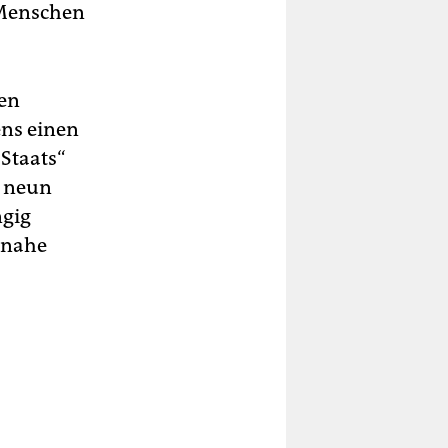
 Menschen
ten
ens einen
Staats“
i neun
ngig
znahe