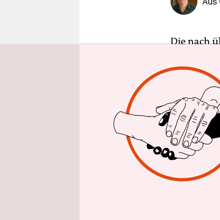
Aus 
epaper login
Die nach 
Vereinbaru
in Syrien 
worden. Am
Wegen zahl
die Skepsis
Kriegshan
militärisc
Stunden n
Vereinbaru
Regierungs
Die schwer