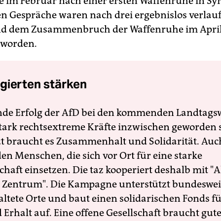
e im Februar nach einer ersten Waffenruhe in Sy
 Gespräche waren nach drei ergebnislos verlau
d dem Zusammenbruch der Waffenruhe im Apri
 worden.
gierten stärken
nde Erfolg der AfD bei den kommenden Landtags
 stark rechtsextreme Kräfte inzwischen geworden 
zt braucht es Zusammenhalt und Solidarität. Auc
en Menschen, die sich vor Ort für eine starke
schaft einsetzen. Die taz kooperiert deshalb mit "A
 Zentrum". Die Kampagne unterstützt bundesweit
altete Orte und baut einen solidarischen Fonds f
Erhalt auf. Eine offene Gesellschaft braucht gute