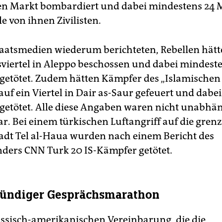
en Markt bombardiert und dabei mindestens 24
ele von ihnen Zivilisten.
taatsmedien wiederum berichteten, Rebellen hät
viertel in Aleppo beschossen und dabei mindest
etötet. Zudem hätten Kämpfer des „Islamischen 
auf ein Viertel in Dair as-Saur gefeuert und dabe
etötet. Alle diese Angaben waren nicht unabhä
r. Bei einem türkischen Luftangriff auf die gren
tadt Tel al-Haua wurden nach einem Bericht des
ders CNN Turk 20 IS-Kämpfer getötet.
stündiger Gesprächsmarathon
ussisch-amerikanischen Vereinbarung, die die