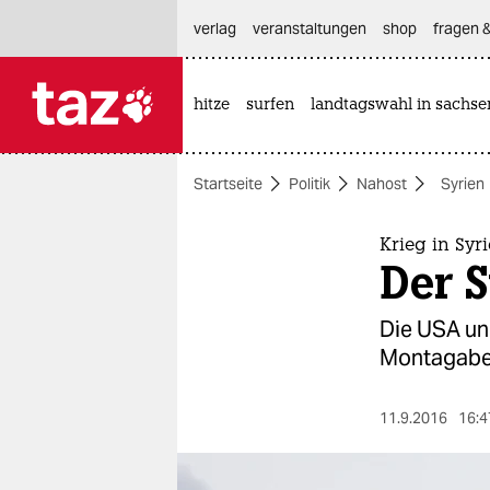
hautnavigation anspringen
hauptinhalt anspringen
footer anspringen
verlag
veranstaltungen
shop
fragen &
hitze
surfen
landtagswahl in sachse

taz zahl ich
taz zahl ich
Startseite
Politik
Nahost
Syrien
themen
politik
Krieg in Syr
Der 
öko
Die USA un
gesellschaft
Montagaben
kultur
11.9.2016
16:4
sport