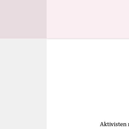
Idlib im N
Aktivisten