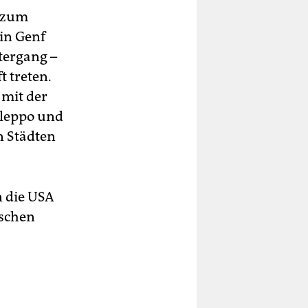
t zum
in Genf
tergang –
t treten.
mit der
Aleppo und
n Städten
n die USA
ischen