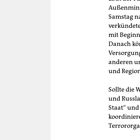
Außenminis
Samstag na
verkündete
mit Beginn 
Danach kö
Versorgun
anderen um
und Region
Sollte die
und Russla
Staat“ und
koordinier
Terrororga