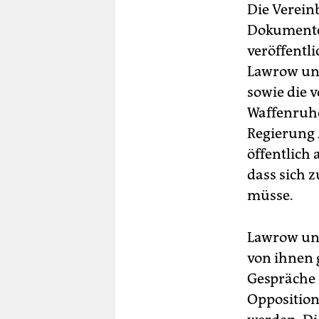
Die Verei
Dokumente,
veröffentl
Lawrow und
sowie die 
Waffenruhe
Regierung
öffentlich 
dass sich 
müsse.
Lawrow und
von ihnen 
Gespräche 
Opposition