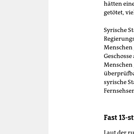
hätten ein
getötet, vi
Syrische S
Regierungs
Menschen g
Geschosse 
Menschen g
überprüfba
syrische S
Fernsehsen
Fast 13-
Laut der r