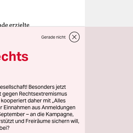
e erzielte
affenruhe
Gerade nicht
fgenommen
treten.
echts
agen ist
noch
esellschaft! Besonders jetzt
rt gegen Rechtsextremismus
 nur
z kooperiert daher mit „Alles
ller Einnahmen aus Anmeldungen
. September – an die Kampagne,
 45 Toten.
rstützt und Freiräume sichern will,
bei?
der Stadt