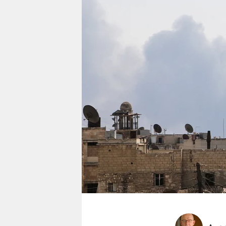
berlin
nord
wahrheit
verlag
verlag
veranstaltungen
shop
fragen & hilfe
unterstützen
abo
genossenschaft