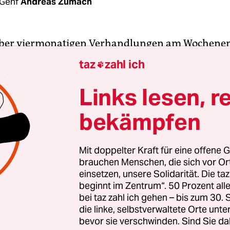
Genf
Andreas Zumach
über viermonatigen Verhandlungen am Wochenend
ng zwischen den USA und Russland über eine W
taz
zahl ich

ist weltweit mit Erleichterung und Hoffnung au
 Montagabend soll der Waffenstillstand in Kraft 
Links lesen, r
bekämpfen
reicher Unwägbarkeiten und ungelöster Detailfr
 allerdings groß, zumal die Konfliktparteien ihre
dlungen am Wochenende
eskalieren ließen
, um 
Mit doppelter Kraft für eine offene G
brauchen Menschen, die sich vor O
he Geländegewinne zu erringen. In Aleppo kam es
einsetzen, unsere Solidarität. Die ta
ach Bekanntgabe der russisch-amerikanischen
beginnt im Zentrum“. 50 Prozent a
ng zu heftigen Kämpfen zwischen syrischen
bei taz zahl ich gehen – bis zum 30
truppen und Oppositionsmilizen mit mindestens
die linke, selbstverwaltete Orte unte
bevor sie verschwinden. Sind Sie da
sten Luftangriffe am Samstag ereigneten sich in 