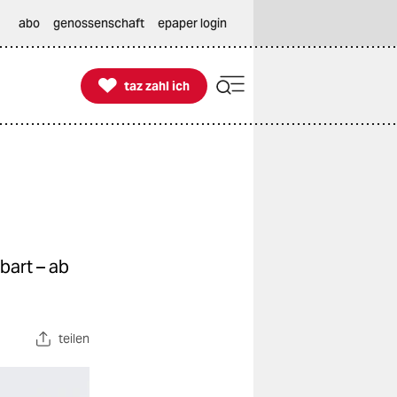
abo
genossenschaft
epaper login

taz zahl ich
taz zahl ich
bart – ab
teilen