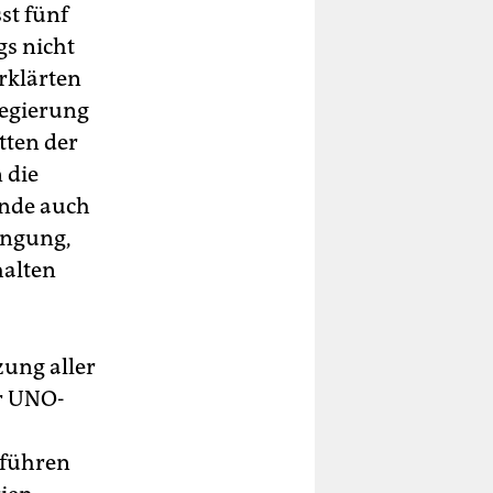
st fünf
s nicht
rklärten
Regierung
tten der
 die
nde auch
dingung,
halten
ung aller
er UNO-
 führen