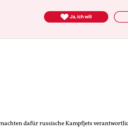
ordwesten Syriens.

Ja, ich will
 machten dafür russische Kampfjets verantwortlic