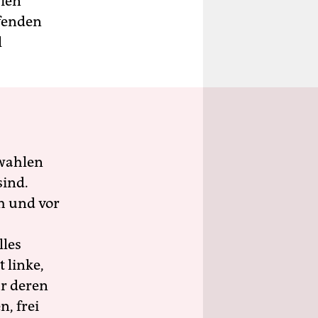
rien
fenden
l
wahlen
sind.
h und vor
lles
 linke,
ür deren
n, frei