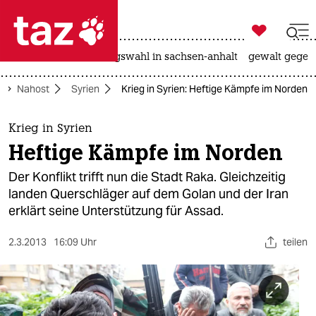

taz zahl ich
hitze
surfen
landtagswahl in sachsen-anhalt
gewalt gegen

taz zahl ich
Nahost
Syrien
Krieg in Syrien: Heftige Kämpfe im Norden
taz zahl ich
themen
Krieg in Syrien
Heftige Kämpfe im Norden
politik
Der Konflikt trifft nun die Stadt Raka. Gleichzeitig
öko
landen Querschläger auf dem Golan und der Iran
erklärt seine Unterstützung für Assad.
gesellschaft
2.3.2013
16:09 Uhr
teilen
kultur
sport