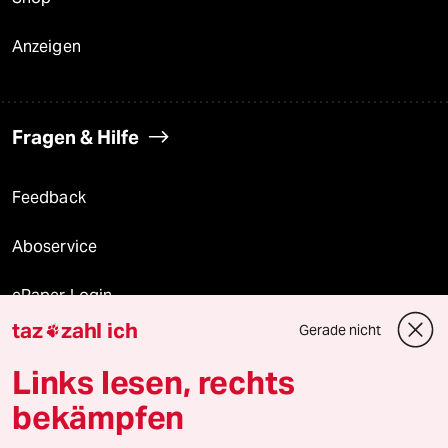
Anzeigen
Fragen & Hilfe
Feedback
Aboservice
ePaper Login
taz
zahl ich
Gerade nicht

Downloads für Abonnierende
Links lesen, rechts
bekämpfen
© 2026 taz Verlags und Vertriebs GmbH