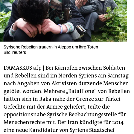
berlin
nord
wahrheit
verlag
Syrische Rebellen trauern in Aleppo um ihre Toten
verlag
Bild: reuters
veranstaltungen
DAMASKUS afp | Bei Kämpfen zwischen Soldaten
und Rebellen sind im Norden Syriens am Samstag
shop
nach Angaben von Aktivisten dutzende Menschen
fragen & hilfe
getötet worden. Mehrere „Bataillone“ von Rebellen
hätten sich in Raka nahe der Grenze zur Türkei
unterstützen
Gefechte mit der Armee geliefert, teilte die
abo
oppositionsnahe Syrische Beobachtungsstelle für
Menschenrechte mit. Der Iran kündigte für 2014
genossenschaft
eine neue Kandidatur von Syriens Staatschef