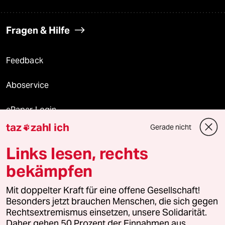
Fragen & Hilfe
Feedback
Aboservice
ePaper Login
taz
zahl ich
Gerade nicht

Downloads für Abonnierende
Links lesen, rechts
bekämpfen
© 2026 taz Verlags und Vertriebs GmbH
Mit doppelter Kraft für eine offene Gesellschaft!
Alle Rechte vorbehalten. Bei rechtlichen Fragen oder für Genehmigungen
wenden Sie sich bitte an
lizenzen@taz.de
Besonders jetzt brauchen Menschen, die sich gegen
Rechtsextremismus einsetzen, unsere Solidarität.
Daher gehen 50 Prozent der Einnahmen aus