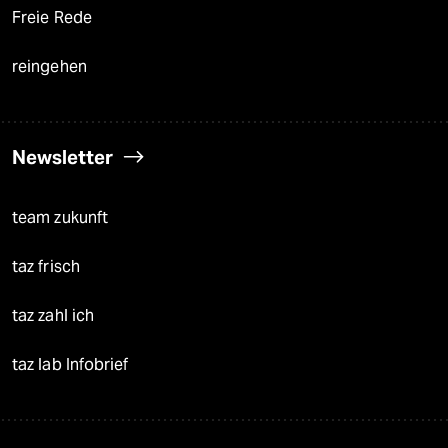
Freie Rede
reingehen
Newsletter
team zukunft
taz frisch
taz zahl ich
taz lab Infobrief