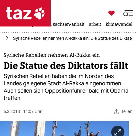

taz zahl ich
hitze
landtagswahl in sachsen-anhalt
arbeit
klimawandel

taz zahl ich
en
Syrische Rebellen nehmen Al-Rakka ein: Die Statue des Diktators 
taz zahl ich
themen
Syrische Rebellen nehmen Al-Rakka ein
Die Statue des Diktators fällt
politik
Syrischen Rebellen haben die im Norden des
öko
Landes gelegene Stadt Al-Rakka eingenommen.
Auch sollen sich Oppositionführer bald mit Obama
gesellschaft
treffen.
kultur
5.3.2013
11:07 Uhr
teilen
sport