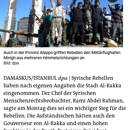
berlin
nord
wahrheit
verlag
verlag
Auch in der Provinz Aleppo griffen Rebellen den Militärflughafen
Minigh aus mehreren Himmelsrichtungen an
veranstaltungen
Bild: dpa
shop
DAMASKUS/ISTANBUL
dpa
| Syrische Rebellen
fragen & hilfe
haben nach eigenen Angaben die Stadt Al-Rakka
eingenommen. Der Chef der Syrischen
unterstützen
Menschenrechtsbeobachter, Rami Abdel Rahman,
sagte am Montag dies sei ein wichtiger Sieg für die
abo
Rebellen. Die Aufständischen hätten auch den
genossenschaft
Gouverneur von Al-Rakka und einen hohen