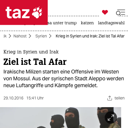

taz zahl ich
hitze
bergsteigen
usa unter trump
katzen
landtagswahl i

taz zahl ich
litik
Nahost
Syrien
Krieg in Syrien und Irak: Ziel ist Tal Afar
taz zahl ich
themen
Krieg in Syrien und Irak
Ziel ist Tal Afar
politik
Irakische Milizen starten eine Offensive im Westen
öko
von Mossul. Aus der syrischen Stadt Aleppo werden
neue Luftangriffe und Kämpfe gemeldet.
gesellschaft
29.10.2016
15:41 Uhr
teilen
kultur
sport