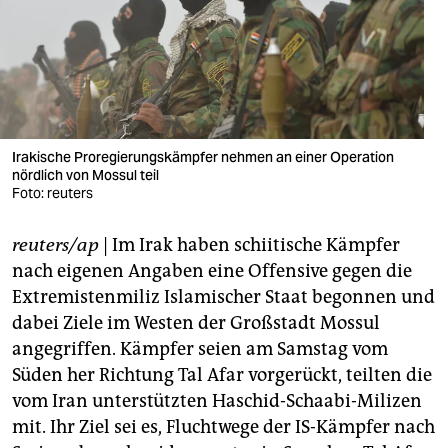
berlin
nord
wahrheit
verlag
Irakische Proregierungskämpfer nehmen an einer Operation
verlag
nördlich von Mossul teil
Foto: reuters
veranstaltungen
reuters/ap
| Im Irak haben schiitische Kämpfer
shop
nach eigenen Angaben eine Offensive gegen die
fragen & hilfe
Extremistenmiliz Islamischer Staat begonnen und
dabei Ziele im Westen der Großstadt Mossul
unterstützen
angegriffen. Kämpfer seien am Samstag vom
abo
Süden her Richtung Tal Afar vorgerückt, teilten die
vom Iran unterstützten Haschid-Schaabi-Milizen
genossenschaft
mit. Ihr Ziel sei es, Fluchtwege der IS-Kämpfer nach