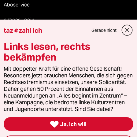
Aboservice
ePaper Login
taz
zahl ich
Gerade nicht

Downloads für Abonnierende
Links lesen, rechts
bekämpfen
© 2026 taz Verlags und Vertriebs GmbH
Alle Rechte vorbehalten. Bei rechtlichen Fragen oder für Genehmigungen
Mit doppelter Kraft für eine offene Gesellschaft!
wenden Sie sich bitte an
lizenzen@taz.de
Besonders jetzt brauchen Menschen, die sich gegen
Rechtsextremismus einsetzen, unsere Solidarität.
Daher gehen 50 Prozent der Einnahmen aus
Feedback
Redaktionsstatut
Kommune-Richtlinien
KI-
Neuanmeldungen an „Alles beginnt im Zentrum“ –
eine Kampagne, die bedrohte linke Kulturzentren
Leitlinie
Informant
Datenschutz
Impressum
AGB
und Jugendorte unterstützt. Sind Sie dabei?
Seitenwende
Einwilligungen widerrufen (Ads)

Ja, ich will