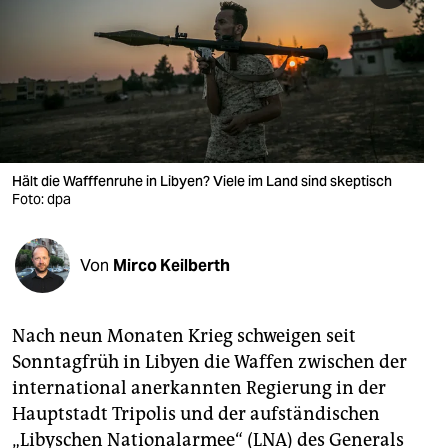
berlin
nord
wahrheit
verlag
verlag
Hält die Wafffenruhe in Libyen? Viele im Land sind skeptisch
Foto: dpa
veranstaltungen
shop
Von
Mirco Keilberth
fragen & hilfe
unterstützen
Nach neun Monaten Krieg schweigen seit
Sonntagfrüh in Libyen die Waffen zwischen der
abo
international anerkannten Regierung in der
genossenschaft
Hauptstadt Tripolis und der aufständischen
„Libyschen Nationalarmee“ (LNA) des Generals