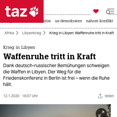

taz zahl ich
krieg in der ukraine
hitze
us-demokraten
nahost-konflikt

taz zahl ich
Afrika
Libyenkrieg
Krieg in Libyen: Waffenruhe tritt in Kraft
taz zahl ich
themen
Krieg in Libyen
Waffenruhe tritt in Kraft
politik
Dank deutsch-russischer Bemühungen schweigen
öko
die Waffen in Libyen. Der Weg für die
Friedenskonferenz in Berlin ist frei – wenn die Ruhe
gesellschaft
hält.
kultur
12.1.2020
16:07 Uhr
teilen
sport