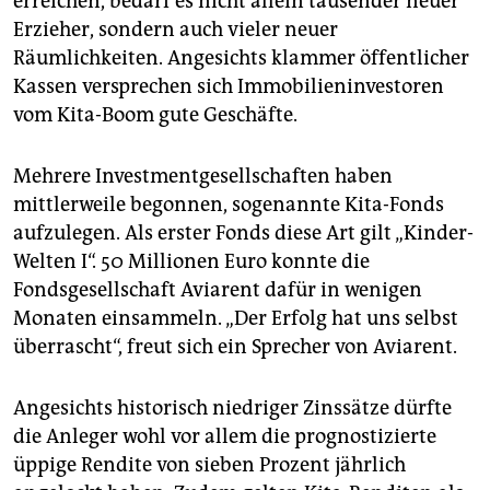
erreichen, bedarf es nicht allein tausender neuer
epaper login
Erzieher, sondern auch vieler neuer
Räumlichkeiten. Angesichts klammer öffentlicher
Kassen versprechen sich Immobilieninvestoren
vom Kita-Boom gute Geschäfte.
Mehrere Investmentgesellschaften haben
mittlerweile begonnen, sogenannte Kita-Fonds
aufzulegen. Als erster Fonds diese Art gilt „Kinder-
Welten I“. 50 Millionen Euro konnte die
Fondsgesellschaft Aviarent dafür in wenigen
Monaten einsammeln. „Der Erfolg hat uns selbst
überrascht“, freut sich ein Sprecher von Aviarent.
Angesichts historisch niedriger Zinssätze dürfte
die Anleger wohl vor allem die prognostizierte
üppige Rendite von sieben Prozent jährlich