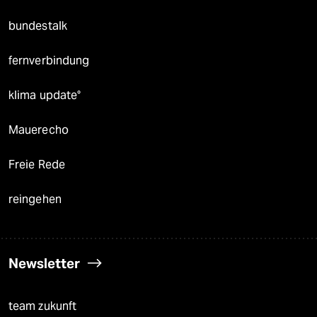
bundestalk
fernverbindung
klima update°
Mauerecho
Freie Rede
reingehen
Newsletter
team zukunft