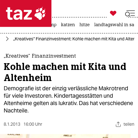

taz zahl ich
katzen
usa unter trump
katzen
hitze
landtagswahl in sac

taz zahl ich
ie
„Kreatives“ Finanzinvestment: Kohle machen mit Kita und Alten
taz zahl ich
themen
„Kreatives“ Finanzinvestment
Kohle machen mit Kita und
politik
Altenheim
öko
Demografie ist der einzig verlässliche Makrotrend
für viele Investoren. Kindertagesstätten und
gesellschaft
Altenheime gelten als lukrativ. Das hat verschiedene
Nachteile.
kultur
sport
8.1.2013
16:00 Uhr
teilen