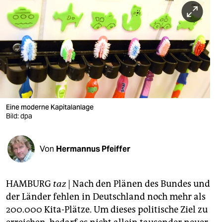
berlin
nord
wahrheit
verlag
verlag
veranstaltungen
Eine moderne Kapitalanlage
Bild: dpa
shop
fragen & hilfe
Von
Hermannus Pfeiffer
unterstützen
HAMBURG
taz
| Nach den Plänen des Bundes und
abo
der Länder fehlen in Deutschland noch mehr als
genossenschaft
200.000 Kita-Plätze. Um dieses politische Ziel zu