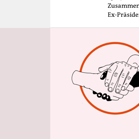
epaper login
Zusammenh
Ex-Präside
Unter den 
Barrientos
Vertreter 
erhalten 