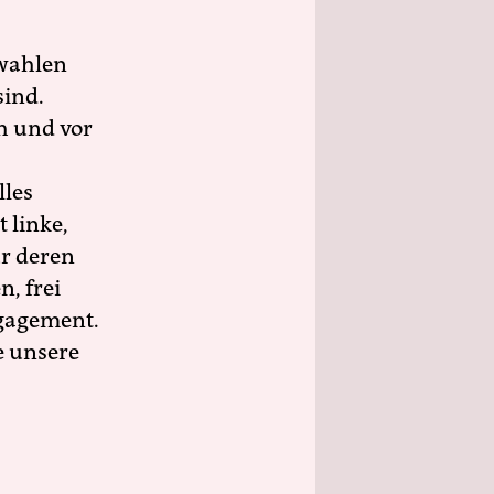
wahlen
sind.
h und vor
lles
 linke,
ür deren
n, frei
ngagement.
e unsere