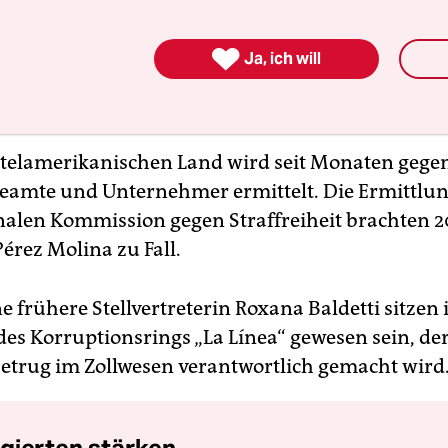

Ja, ich will
telamerikanischen Land wird seit Monaten gege
 Beamte und Unternehmer ermittelt. Die Ermittlu
nalen Kommission gegen Straffreiheit brachten 2
érez Molina zu Fall.
e frühere Stellvertreterin Roxana Baldetti sitzen i
 des Korruptionsrings „La Línea“ gewesen sein, de
etrug im Zollwesen verantwortlich gemacht wird