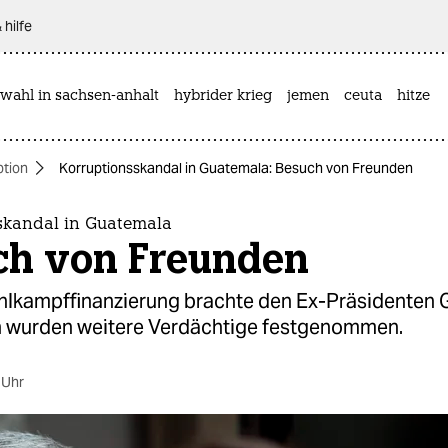
 hilfe
wahl in sachsen-anhalt
hybrider krieg
jemen
ceuta
hitze
ption
Korruptionsskandal in Guatemala: Besuch von Freunden
skandal in Guatemala
ch von Freunden
ahlkampffinanzierung brachte den Ex-Präsidenten
un wurden weitere Verdächtige festgenommen.
 Uhr