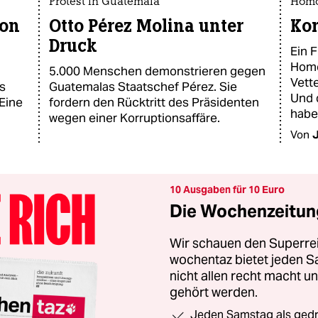
Protest in Guatemala
Homo
ion
Otto Pérez Molina unter
Kor
Druck
Ein F
Homo
5.000 Menschen demonstrieren gegen
Vett
s
Guatemalas Staatschef Pérez. Sie
Und 
 Eine
fordern den Rücktritt des Präsidenten
habe
wegen einer Korruptionsaffäre.
Von
10 Ausgaben für 10 Euro
Die Wochenzeitung
Wir schauen den Superrei
wochentaz bietet jeden S
nicht allen recht macht 
gehört werden.
Jeden Samstag als gedru