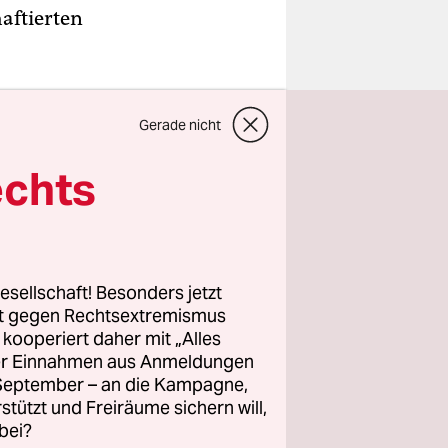
aftierten
Edín
Gerade nicht
. Auch
 vom Staat
echts
esellschaft! Besonders jetzt
rt gegen Rechtsextremismus
z kooperiert daher mit „Alles
ller Einnahmen aus Anmeldungen
. September – an die Kampagne,
rstützt und Freiräume sichern will,
bei?