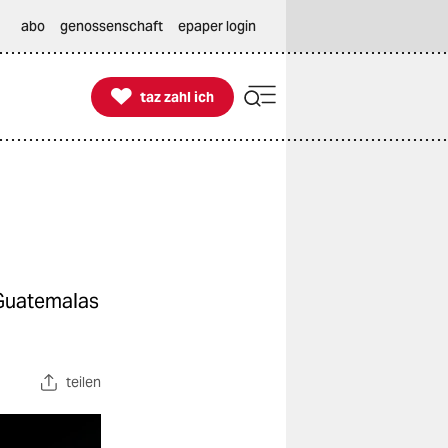
abo
genossenschaft
epaper login

taz zahl ich
taz zahl ich
 Guatemalas
teilen