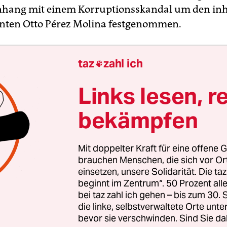
ang mit einem Korruptionsskandal um den inh
nten Otto Pérez Molina festgenommen.
Festgenommenen sei der frühere Agrarminister 
taz
zahl ich

, wie örtliche Medien am Donnerstag berichteten
einiger Firmen, die in der Vergangenheit Aufträge
Links lesen, r
hatten, seien in Gewahrsam genommen worden.
bekämpfen
Mit doppelter Kraft für eine offene G
brauchen Menschen, die sich vor O
einsetzen, unsere Solidarität. Die ta
beginnt im Zentrum“. 50 Prozent a
bei taz zahl ich gehen – bis zum 30
die linke, selbstverwaltete Orte unte
bevor sie verschwinden. Sind Sie da