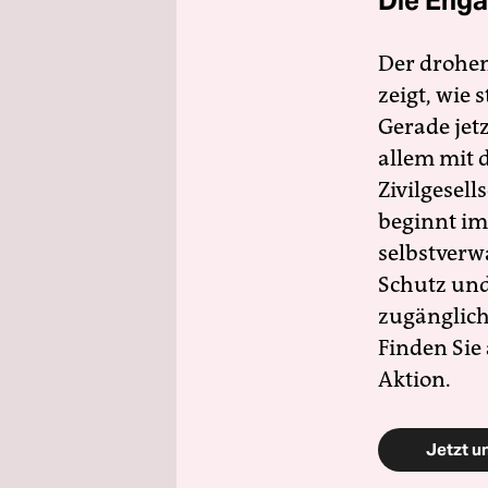
Die Enga
Der drohe
zeigt, wie
Gerade jet
allem mit d
Zivilgesell
beginnt im
selbstverw
Schutz und 
zugänglich
Finden Sie
Aktion.
Jetzt u