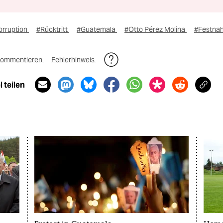
orruption
#Rücktritt
#Guatemala
#Otto Pérez Molina
#Festna
ommentieren
Fehlerhinweis
 teilen