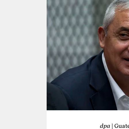
berlin
nord
wahrheit
verlag
verlag
veranstaltungen
shop
fragen & hilfe
unterstützen
abo
genossenschaft
dpa
| Guat