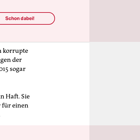
Schon dabei!
n korrupte
ngen der
015 sogar
n Haft. Sie
r für einen
.