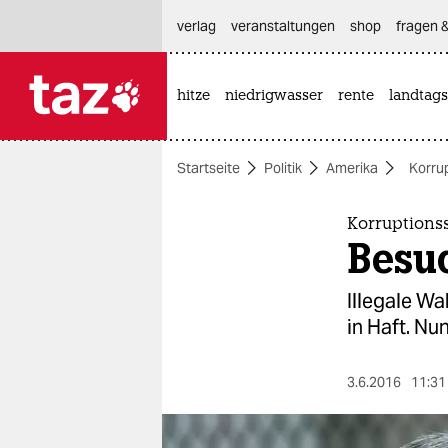
hautnavigation anspringen
hauptinhalt anspringen
footer anspringen
verlag
veranstaltungen
shop
fragen &
hitze
niedrigwasser
rente
landtags

taz zahl ich
taz zahl ich
Startseite
Politik
Amerika
Korru
themen
politik
Korruptions
Besu
öko
Illegale W
gesellschaft
in Haft. N
kultur
3.6.2016
11:31
sport