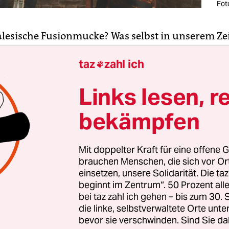
Fot
lesische Fusionmucke? Was selbst in unserem Zei
gebremsten Eklektizismus' nach einem recht eige
taz
zahl ich
zept klingt – hier die treibende Jazzrock-Energie,

h anmutenden Verästlungen der Sitar – lässt sich 
Links lesen, r
köllner Weichselstrasse
im Peppi Guggeheim
erle
bekämpfen
das Trio
Kanta dAb dAb
auf. Nikhil Tuladhar sorgt
 Fundament, Rizu Tuladhar spielt Gitarre und Sun
Mit doppelter Kraft für eine offene G
mit seiner Sitar
(28. 7., 20 Uhr, Eintritt frei, Spend
brauchen Menschen, die sich vor O
gibt es hier
).
einsetzen, unsere Solidarität. Die ta
beginnt im Zentrum“. 50 Prozent a
bei taz zahl ich gehen – bis zum 30
die linke, selbstverwaltete Orte unte
bevor sie verschwinden. Sind Sie da