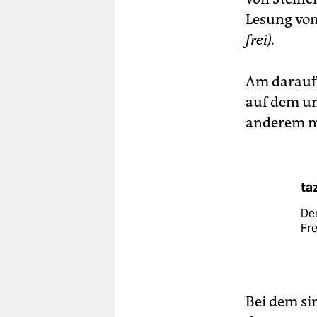
Lesung vo
frei).
Am darauff
auf dem um
anderem mi
ta
De
Fre
Bei dem si