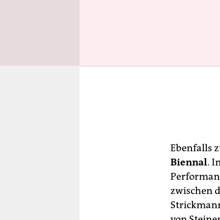
Ebenfalls 
Biennal
. I
Performanc
zwischen d
Strickmann
von Steine