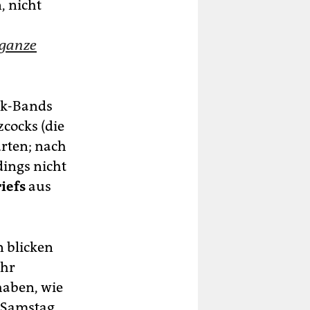
, nicht
 ganze
nk-Bands
cocks (die
urten; nach
dings nicht
iefs
aus
n blicken
ihr
haben, wie
 Samstag