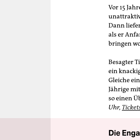
Vor 15 Jah
unattrakti
Dann liefe
als er Anf
bringen wo
Besagter T
ein knacki
Gleiche ein
Jährige mi
so einen Ü
Uhr,
Ticket
Die Enga