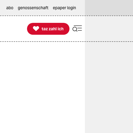
abo
genossenschaft
epaper login

taz zahl ich
taz zahl ich