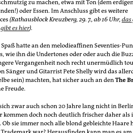
 schmutzig zu machen, etwa mit Ton (dem erdigen
nden!) oder Essen. Im Anschluss gibt es weitere
ces
(Rathausblock Kreuzberg, 29. 7., ab 16 Uhr,
das
ibt es hier
).
 Spaß hatte an den melodieaffinen Seventies-Pu
s, wie ihn die Undertones oder oder auch die Buzz
jüngere Vergangenheit noch recht unermüdlich to
n Sänger und Gitarrist Pete Shelly wird das aller
lbe sein) machten, hat sicher auch an den
The Br
ne Freude.
sich zwar auch schon 20 Jahre lang nicht in Berli
er kommen doch noch deutlich frischer daher als 
. Ob sie immer noch alle blond gebleichte Haare 
hr Trademark war? Herausfinden kann man es am