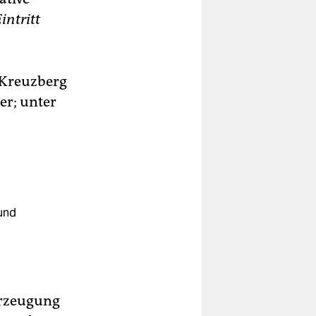
intritt
 Kreuzberg
er; unter
und
erzeugung