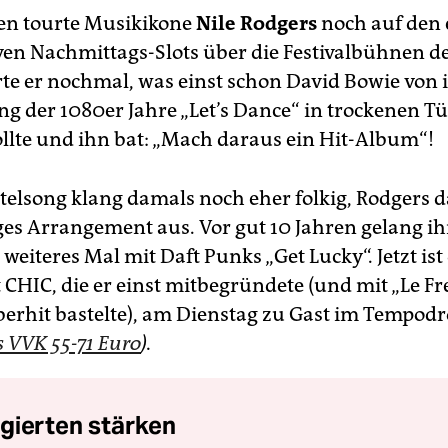
ren tourte Musikikone
Nile Rodgers
noch auf den 
ven Nachmittags-Slots über die Festivalbühnen de
rte er nochmal, was einst schon David Bowie von 
ang der 1080er Jahre „Let’s Dance“ in trockenen T
llte und ihn bat: „Mach daraus ein Hit-Album“!
itelsong klang damals noch eher folkig, Rodgers d
ges Arrangement aus. Vor gut 10 Jahren gelang i
 weiteres Mal mit Daft Punks „Get Lucky“. Jetzt ist
t CHIC, die er einst mitbegründete (und mit „Le F
berhit bastelte), am Dienstag zu Gast im Tempo
s VVK 55-71 Euro
).
gierten stärken