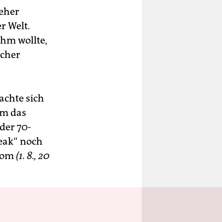
eher
r Welt.
ihm wollte,
ücher
achte sich
hm das
 der 70-
reak“ noch
drom
(1. 8., 20