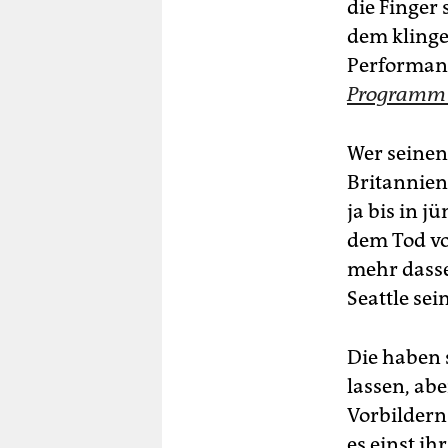
die Finger
dem klinge
Performan
Programm g
Wer seinen
Britannien
ja bis in 
dem Tod vo
mehr dasse
Seattle sei
Die haben 
lassen, ab
Vorbildern
es einst i