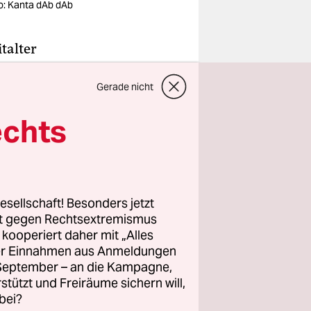
o: Kanta dAb dAb
talter
nwilligen
Gerade nicht
 da die
am Freitag
echts
ben.
 für das
it ergänzt
esellschaft! Besonders jetzt
e erwünscht,
rt gegen Rechtsextremismus
z kooperiert daher mit „Alles
ller Einnahmen aus Anmeldungen
. September – an die Kampagne,
rstützt und Freiräume sichern will,
bei?