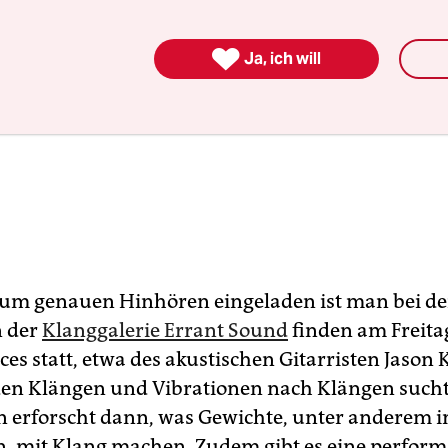

Ja, ich will
zum genauen Hinhören eingeladen ist man bei d
n der
Klanggalerie Errant Sound
finden am Freita
es statt, etwa des akustischen Gitarristen Jason 
en Klängen und Vibrationen nach Klängen sucht
 erforscht dann, was Gewichte, unter anderem in
n, mit Klang machen. Zudem gibt es eine perform