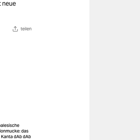
t neue
teilen
alesische
ionmucke: das
o Kanta dAb dAb