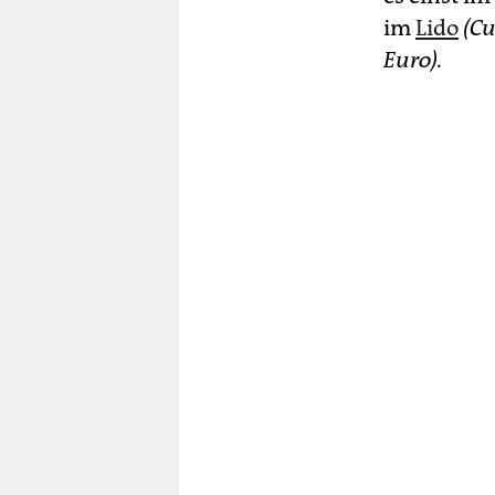
im
Lido
(Cu
Euro).