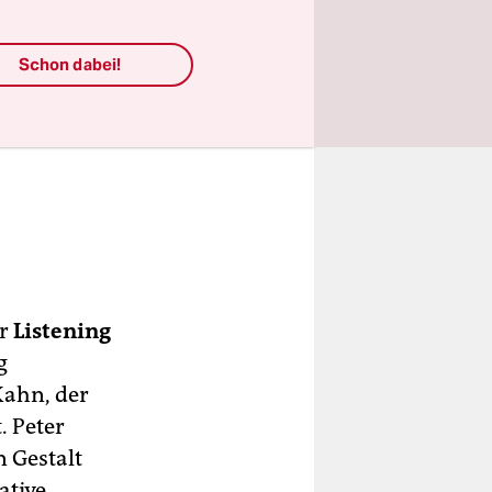
Schon dabei!
er
Listening
g
Kahn, der
. Peter
 Gestalt
ative