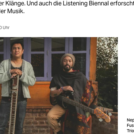
er Klänge. Und auch die Listening Biennal erforsch
er Musik.
0 Uhr
Nep
Fus
Tri