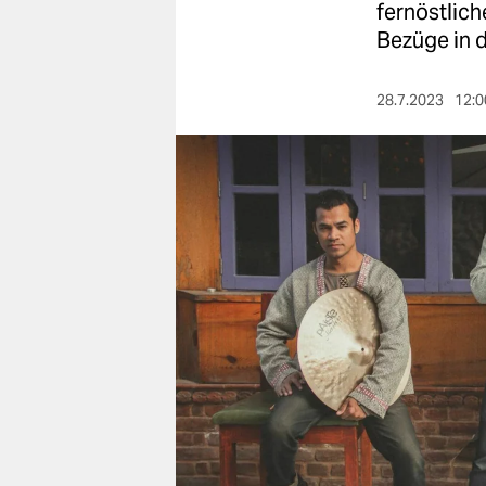
berlin
fernöstlich
Bezüge in d
nord
wahrheit
28.7.2023
12:0
verlag
verlag
veranstaltungen
shop
fragen & hilfe
unterstützen
abo
genossenschaft