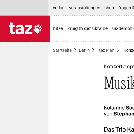
hautnavigation anspringen
hauptinhalt anspringen
footer anspringen
verlag
veranstaltungen
shop
fragen &
hitze
krieg in der ukraine
us-demokr

taz zahl ich
taz zahl ich
Startseite
Berlin
taz Plan
Konze
themen
politik
Konzertempf
Musik
öko
gesellschaft
kultur
Kolumne
Sou
von
Stephan
sport
Das Trio Ka