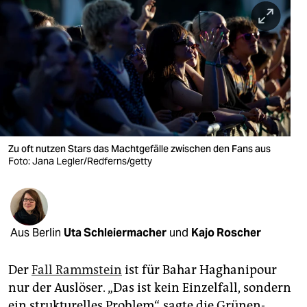
berlin
nord
wahrheit
verlag
verlag
veranstaltungen
Zu oft nutzen Stars das Machtgefälle zwischen den Fans aus
Foto: Jana Legler/Redferns/getty
shop
fragen & hilfe
unterstützen
Aus Berlin
Uta Schleiermacher
und
Kajo Roscher
abo
Der
Fall Rammstein
ist für Bahar Haghanipour
genossenschaft
nur der Auslöser. „Das ist kein Einzelfall, sondern
ein strukturelles Problem“, sagte die Grünen-