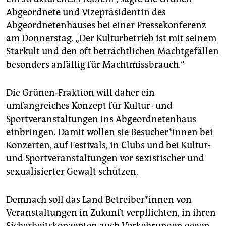
epaper login
Abgeordnete und Vizepräsidentin des
Abgeordnetenhauses bei einer Pressekonferenz
am Donnerstag. „Der Kulturbetrieb ist mit seinem
Starkult und den oft beträchtlichen Machtgefällen
besonders anfällig für Machtmissbrauch.“
Die Grünen-Fraktion will daher ein
umfangreiches Konzept für Kultur- und
Sportveranstaltungen ins Abgeordnetenhaus
einbringen. Damit wollen sie Be­su­che­r*in­nen bei
Konzerten, auf Festivals, in Clubs und bei Kultur-
und Sportveranstaltungen vor sexistischer und
sexualisierter Gewalt schützen.
Demnach soll das Land Be­trei­be­r*in­nen von
Veranstaltungen in Zukunft verpflichten, in ihren