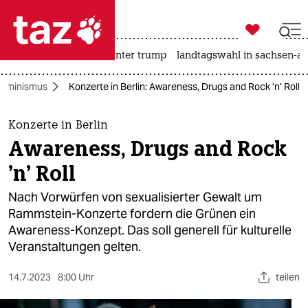

taz zahl ich
nahost-konflikt
usa unter trump
landtagswahl in sachsen-an

taz zahl ich
Feminismus
Konzerte in Berlin: Awareness, Drugs and Rock ’n’ Roll
taz zahl ich
themen
Konzerte in Berlin
Awareness, Drugs and Rock
politik
’n’ Roll
öko
Nach Vorwürfen von sexualisierter Gewalt um
Rammstein-Konzerte fordern die Grünen ein
gesellschaft
Awareness-Konzept. Das soll generell für kulturelle
Veranstaltungen gelten.
kultur
sport
14.7.2023
8:00 Uhr
teilen