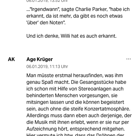
06.01.2019
,
13:52 Uhr
..."Irgendwann", sagte Charlie Parker, "habe ich
erkannt, da ist mehr, da gibt es noch etwas
'über' den Noten".
Und ich denke, Willi hat es auch erkannt.
Age Krüger
AK
06.01.2019
,
11:13 Uhr
Man müsste erstmal herausfinden, was ihm
genau Spaß macht. Die Gesangsstücke habe
ich schon mit Hilfe von Stereoanlagen auch
behinderten Menschen vorgesungen, sie
mitsingen lassen und die können begeistert
sein, auch ohne die steife Konzertatmosphäre.
Allerdings muss dann eben auch derjenige, der
die Musik mit ihnen erlebt, wenn er sie nur per
Aufzeichnung hört, entsprechend mitgehen.
Hier vermute ich btw, dass das Dröhnen der