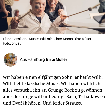
berlin
nord
wahrheit
verlag
Liebt klassische Musik: Willi mit seiner Mama Birte Müller
Foto: privat
verlag
veranstaltungen
Aus Hamburg
Birte Müller
shop
fragen & hilfe
Wir haben einen elfjährigen Sohn, er heißt Willi.
unterstützen
Willi liebt klassische Musik. Wir haben wirklich
alles versucht, ihn an Grunge Rock zu gewöhnen,
abo
aber der Junge will unbedingt Bach, Tschaikowski
genossenschaft
und Dvořák hören. Und leider Strauss.