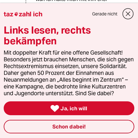
hinten, auf der Seite auf, da fällt er
nicht so auf. Da er sehr gut hört und
taz
zahl ich
Gerade nicht

sehr schlecht sieht, ist ihm das recht
und die Leute sind nicht so gestört.
Links lesen, rechts
So haben alle was vom Konzert.
bekämpfen
Mit doppelter Kraft für eine offene Gesellschaft!
LastHope
L
Besonders jetzt brauchen Menschen, die sich gegen
05.01.2019
,
12:17 Uhr
Rechtsextremismus einsetzen, unsere Solidarität.
Daher gehen 50 Prozent der Einnahmen aus
Das klingt als gehöre der kleine Willi auf die
Neuanmeldungen an „Alles beginnt im Zentrum“ –
Musikhochschule. Als Schüler, als Musiker. Ich
eine Kampagne, die bedrohte linke Kulturzentren
weiss nicht wie unrealistisch die Idee ist (ich
und Jugendorte unterstützt. Sind Sie dabei?
fürchte sehr), aber dort ein Seminar, das für
Menschen mt Behinderung offen steht?

Ja, ich will
Schon dabei!
meerwind7
M
06.01.2019
,
05:37 Uhr