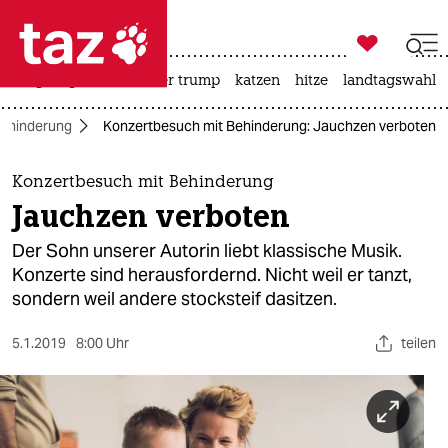

taz zahl ich
bergsteigen
usa unter trump
katzen
hitze
landtagswahl i

taz zahl ich
Behinderung
Konzertbesuch mit Behinderung: Jauchzen verboten
taz zahl ich
themen
Konzertbesuch mit Behinderung
Jauchzen verboten
politik
Der Sohn unserer Autorin liebt klassische Musik.
öko
Konzerte sind herausfordernd. Nicht weil er tanzt,
sondern weil andere stocksteif dasitzen.
gesellschaft
5.1.2019
8:00 Uhr
teilen
kultur
sport