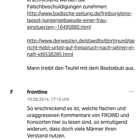
Falschbeschuldigungen zunehmen:
http://www.badische-zeitung.de/freiburg/sms-
laesst-luegengebaeude-einer-frau-
einstuerzen--16495880.html
http://www.derwesten.de/staedte/dortmund/ge
richt-hebt-urteil-auf-freispruch-nach-jahren-in-
haft-id9538285.html
Mann treibt den Teufel mit dem Beelzebub aus.
frontline
F
10.08.2014
,
17:15 Uhr
So erschreckend es ist, welche flachen und
uraggressiven Kommentare von FROIND und
Konsorten hier zu lesen sind, so ermutigend
widerum, dass doch viele Männer ihren
Verstand nutzen.