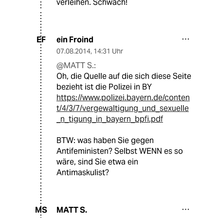
verleihen. Schwach!
ein Froind
EF
07.08.2014
,
14:31 Uhr
@MATT S.:
Oh, die Quelle auf die sich diese Seite
bezieht ist die Polizei in BY
https://www.polizei.bayern.de/conten
t/4/3/7/vergewaltigung_und_sexuelle
_n_tigung_in_bayern_bpfi.pdf
BTW: was haben Sie gegen
Antifeministen? Selbst WENN es so
wäre, sind Sie etwa ein
Antimaskulist?
MATT S.
MS