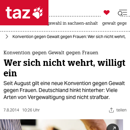

taz zahl ich
hitze
surfen
landtagswahl in sachsen-anhalt
gewalt gegen

taz zahl ich
nd
Konvention gegen Gewalt gegen Frauen: Wer sich nicht wehrt, wil
taz zahl ich
themen
Konvention gegen Gewalt gegen Frauen
Wer sich nicht wehrt, willigt
politik
ein
öko
Seit August gilt eine neue Konvention gegen Gewalt
gegen Frauen. Deutschland hinkt hinterher: Viele
gesellschaft
Arten von Vergewaltigung sind nicht strafbar.
kultur
7.8.2014
10:26 Uhr
teilen
sport