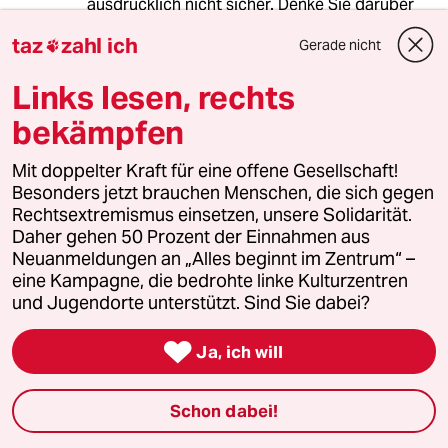
ausdrücklich nicht sicher. Denke Sie darüber
nach.
taz
zahl ich
Gerade nicht

Links lesen, rechts
negramaro
N
bekämpfen
07.08.2014
,
13:41 Uhr
@Hero 2000:
Mit doppelter Kraft für eine offene Gesellschaft!
Applaus!
Besonders jetzt brauchen Menschen, die sich gegen
Rechtsextremismus einsetzen, unsere Solidarität.
Ich bin auch immer wieder verwirrt,
Daher gehen 50 Prozent der Einnahmen aus
dass bei solchen Themen als erstes
Neuanmeldungen an „Alles beginnt im Zentrum“ –
die Menschen bzw. Männer auf den
eine Kampagne, die bedrohte linke Kulturzentren
Plan treten, die offensichtlich ein
und Jugendorte unterstützt. Sind Sie dabei?
tiefergehendes Problem mit Frauen
haben und die solche Artikel dann

Ja, ich will
zum Anlass nehmen, mal wieder
richtig über die Frauen vom Leder zu
ziehen.
Schon dabei!