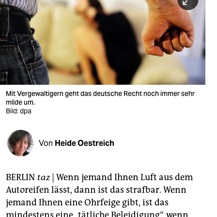
berlin
nord
wahrheit
verlag
verlag
Mit Vergewaltigern geht das deutsche Recht noch immer sehr
milde um.
veranstaltungen
Bild: dpa
shop
fragen & hilfe
Von
Heide Oestreich
unterstützen
BERLIN
taz
| Wenn jemand Ihnen Luft aus dem
abo
Autoreifen lässt, dann ist das strafbar. Wenn
genossenschaft
jemand Ihnen eine Ohrfeige gibt, ist das
mindestens eine „tätliche Beleidigung“, wenn