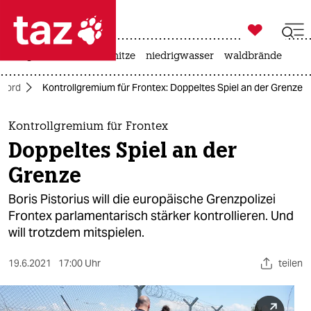

taz zahl ich
krieg in der ukraine
hitze
niedrigwasser
waldbrände

taz zahl ich
Nord
Kontrollgremium für Frontex: Doppeltes Spiel an der Grenze
taz zahl ich
themen
Kontrollgremium für Frontex
Doppeltes Spiel an der
politik
Grenze
öko
Boris Pistorius will die europäische Grenzpolizei
Frontex parlamentarisch stärker kontrollieren. Und
gesellschaft
will trotzdem mitspielen.
kultur
19.6.2021
17:00 Uhr
teilen
sport