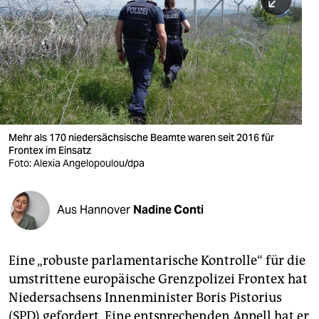
berlin
nord
wahrheit
verlag
verlag
Mehr als 170 niedersächsische Beamte waren seit 2016 für
Frontex im Einsatz
veranstaltungen
Foto: Alexia Angelopoulou/dpa
shop
fragen & hilfe
Aus Hannover
Nadine Conti
unterstützen
Eine „robuste parlamentarische Kontrolle“ für die
abo
umstrittene europäische Grenzpolizei Frontex hat
genossenschaft
Niedersachsens Innenminister Boris Pistorius
(SPD) gefordert. Eine entsprechenden Appell hat er