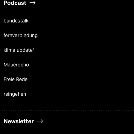
Podcast
bundestalk
fernverbindung
klima update°
Mauerecho
Freie Rede
reingehen
Newsletter