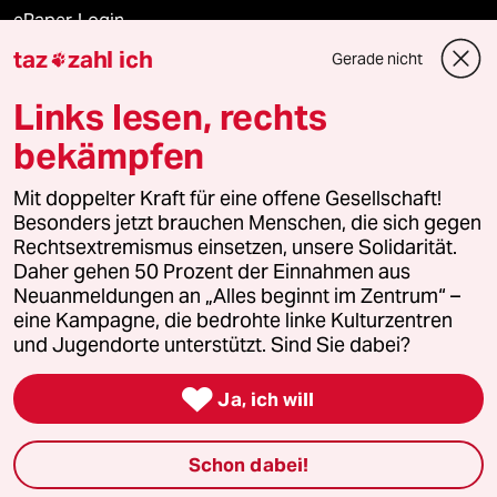
ePaper Login
taz
zahl ich
Gerade nicht

Downloads für Abonnierende
Links lesen, rechts
bekämpfen
© 2026 taz Verlags und Vertriebs GmbH
Alle Rechte vorbehalten. Bei rechtlichen Fragen oder für Genehmigungen
Mit doppelter Kraft für eine offene Gesellschaft!
wenden Sie sich bitte an
lizenzen@taz.de
Besonders jetzt brauchen Menschen, die sich gegen
Rechtsextremismus einsetzen, unsere Solidarität.
Daher gehen 50 Prozent der Einnahmen aus
Feedback
Redaktionsstatut
Kommune-Richtlinien
KI-
Neuanmeldungen an „Alles beginnt im Zentrum“ –
eine Kampagne, die bedrohte linke Kulturzentren
Leitlinie
Informant
Datenschutz
Impressum
AGB
und Jugendorte unterstützt. Sind Sie dabei?
Seitenwende
Einwilligungen widerrufen (Ads)

Ja, ich will
Schon dabei!