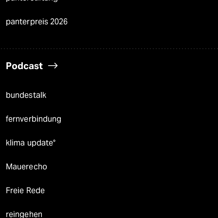
panterpreis 2026
Podcast
bundestalk
fernverbindung
klima update°
Mauerecho
Freie Rede
reingehen