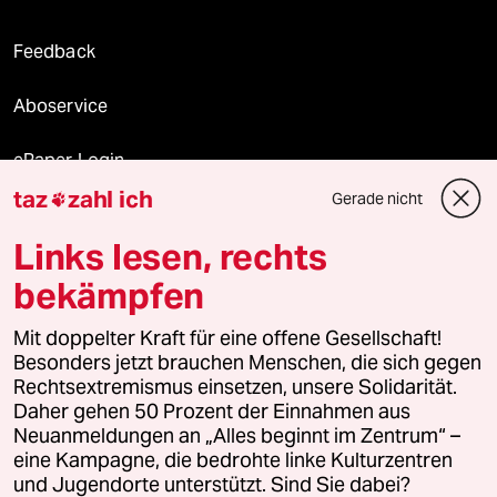
Feedback
Aboservice
ePaper Login
taz
zahl ich
Gerade nicht

Downloads für Abonnierende
Links lesen, rechts
bekämpfen
© 2026 taz Verlags und Vertriebs GmbH
Alle Rechte vorbehalten. Bei rechtlichen Fragen oder für Genehmigungen
Mit doppelter Kraft für eine offene Gesellschaft!
wenden Sie sich bitte an
lizenzen@taz.de
Besonders jetzt brauchen Menschen, die sich gegen
Rechtsextremismus einsetzen, unsere Solidarität.
Daher gehen 50 Prozent der Einnahmen aus
Feedback
Redaktionsstatut
Kommune-Richtlinien
KI-
Neuanmeldungen an „Alles beginnt im Zentrum“ –
eine Kampagne, die bedrohte linke Kulturzentren
Leitlinie
Informant
Datenschutz
Impressum
AGB
und Jugendorte unterstützt. Sind Sie dabei?