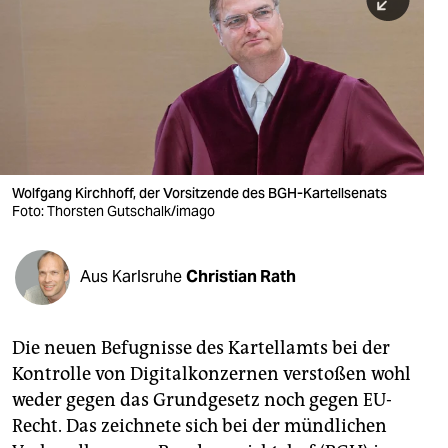
berlin
nord
wahrheit
verlag
verlag
Wolfgang Kirchhoff, der Vorsitzende des BGH-Kartellsenats
Foto: Thorsten Gutschalk/imago
veranstaltungen
shop
Aus Karlsruhe
Christian Rath
fragen & hilfe
unterstützen
Die neuen Befugnisse des Kartellamts bei der
Kontrolle von Digitalkonzernen verstoßen wohl
abo
weder gegen das Grundgesetz noch gegen EU-
genossenschaft
Recht. Das zeichnete sich bei der mündlichen