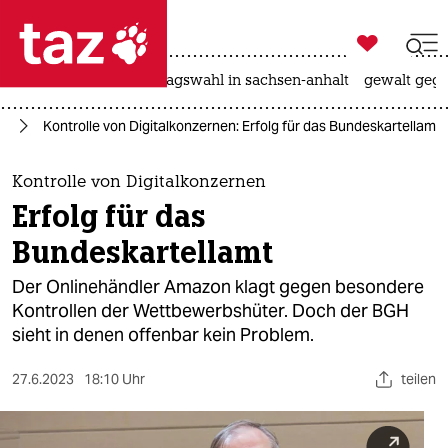

taz zahl ich
nahost-konflikt
landtagswahl in sachsen-anhalt
gewalt gege

taz zahl ich
ie
Kontrolle von Digitalkonzernen: Erfolg für das Bundeskartellamt
taz zahl ich
themen
Kontrolle von Digitalkonzernen
Erfolg für das
politik
Bundeskartellamt
öko
Der Onlinehändler Amazon klagt gegen besondere
Kontrollen der Wettbewerbshüter. Doch der BGH
gesellschaft
sieht in denen offenbar kein Problem.
kultur
27.6.2023
18:10 Uhr
teilen
sport