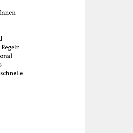
rInnen
d
 Regeln
sonal
s
 schnelle