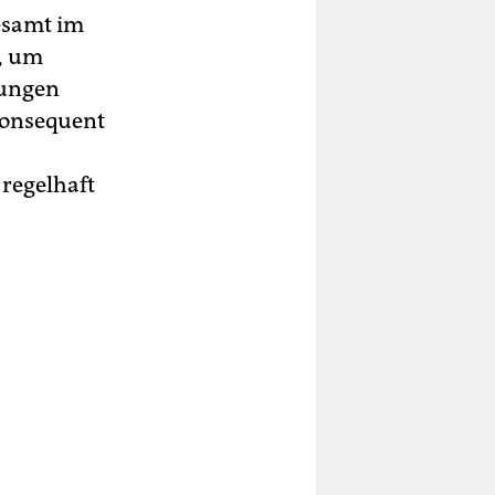
gesamt im
n, um
tungen
 konsequent
 regelhaft