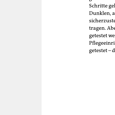
Schritte ge
Dunklen, a
sicherzust
tragen. Ab
getestet w
Pflegeeinr
getestet –