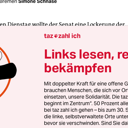
 Bremen
Simone Schnase
en Dienstag wollte der Senat eine Lockerung der
rbote
in Alten- und Behindertenpflegeeinrichtun
taz
zahl ich

in Kraft treten sollte sie bereits heute. Das jeden
n sowohl der
Weser-Kurier
als auch „
buten un bin
Links lesen, r
e. Die Lockerungen kommen aber nicht. Zumind
bekämpfen
 der Senatorin wäre eine Entscheidung im Senat 
Mit doppelter Kraft für eine offene G
brauchen Menschen, die sich vor O
henswert gewesen“, sagte dazu auf Nachfrage a
einsetzen, unsere Solidarität. Die ta
ernd Schneider, Sprecher von Sozialsenatorin An
beginnt im Zentrum“. 50 Prozent a
Grüne). „Die von den Trägern gewünschte enger
bei taz zahl ich gehen – bis zum 30
 für die Frage der operativen Umsetzung soll nu
die linke, selbstverwaltete Orte unte
bevor sie verschwinden. Sind Sie da
tet werden.“