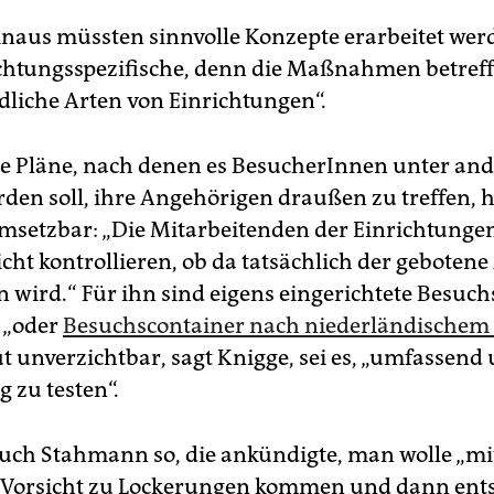
naus müssten sinnvolle Konzepte erarbeitet wer
chtungsspezifische, denn die Maßnahmen betreff
dliche Arten von Einrichtungen“.
te Pläne, nach denen es BesucherInnen unter an
rden soll, ihre Angehörigen draußen zu treffen, 
umsetzbar: „Die Mitarbeitenden der Einrichtung
icht kontrollieren, ob da tatsächlich der geboten
n wird.“ Für ihn sind eigens eingerichtete Besu
r „oder
Besuchscontainer nach niederländischem 
t unverzichtbar, sagt Knigge, sei es, „umfassend
 zu testen“.
auch Stahmann so, die ankündigte, man wolle „mit
 Vorsicht zu Lockerungen kommen und dann ent