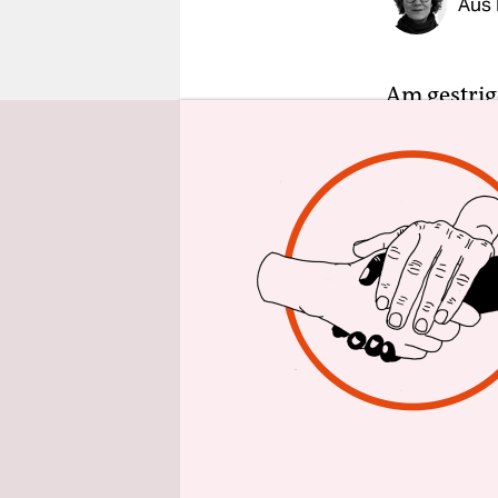
Aus
epaper login
Am gestrig
Besuchsve
verkünden, 
berichtete
Wochenend
nicht.
„Aus Sicht
auch wünsc
Dienstag B
Stahmann (
Einbindung
vorgeschal