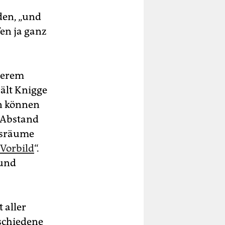
den, „und
en ja ganz
derem
hält Knigge
en können
e Abstand
chsräume
Vorbild
“.
 und
 aller
schiedene