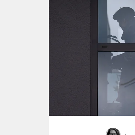
berlin
nord
wahrheit
verlag
verlag
veranstaltungen
shop
fragen & hilfe
unterstützen
abo
genossenschaft