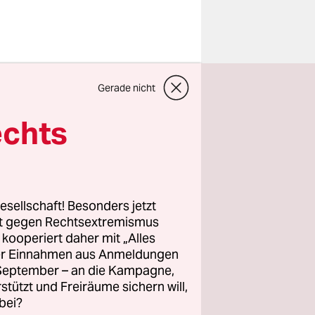
gen
Gerade nicht
falls
nen
“ am
echts
est noch
schon heute
esellschaft! Besonders jetzt
rt gegen Rechtsextremismus
m gestrigen
z kooperiert daher mit „Alles
ja
ller Einnahmen aus Anmeldungen
e
. September – an die Kampagne,
n aber
rstützt und Freiräume sichern will,
bei?