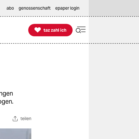
abo
genossenschaft
epaper login

taz zahl ich
taz zahl ich
ungen
ogen.
teilen