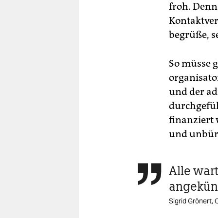
froh. Denn
Kontaktve
begrüße, se
So müsse g
organisato
und der ad
durchgefüh
finanziert
und unbüro
Alle wart

angekün
Sigrid Grönert,