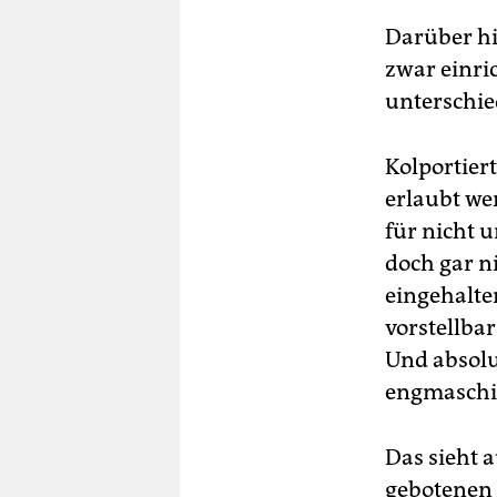
Darüber hi
zwar einri
unterschie
Kolportier
erlaubt we
für nicht 
doch gar n
eingehalte
vorstellba
Und absolu
engmaschig
Das sieht 
gebotenen