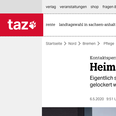
hautnavigation anspringen
hauptinhalt anspringen
footer anspringen
verlag
veranstaltungen
shop
fragen &
rente
landtagswahl in sachsen-anhalt

taz zahl ich
taz zahl ich
Startseite
Nord
Bremen
Pflege
themen
politik
Kontaktsper
Heime
öko
Eigentlich 
gesellschaft
gelockert w
kultur
6.5.2020
9:51 
sport