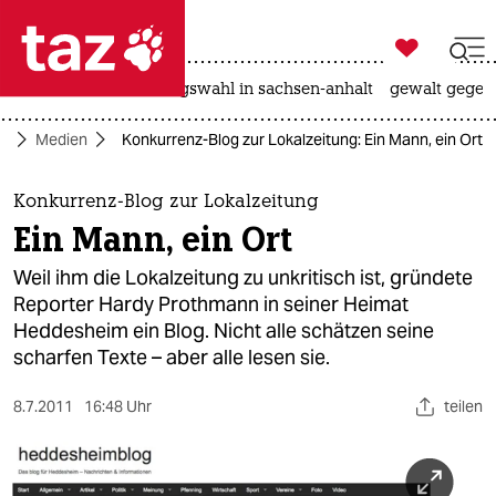

taz zahl ich
hitze
surfen
landtagswahl in sachsen-anhalt
gewalt gegen

taz zahl ich
ft
Medien
Konkurrenz-Blog zur Lokalzeitung: Ein Mann, ein Ort
taz zahl ich
themen
Konkurrenz-Blog zur Lokalzeitung
Ein Mann, ein Ort
politik
Weil ihm die Lokalzeitung zu unkritisch ist, gründete
öko
Reporter Hardy Prothmann in seiner Heimat
Heddesheim ein Blog. Nicht alle schätzen seine
gesellschaft
scharfen Texte – aber alle lesen sie.
kultur
8.7.2011
16:48 Uhr
teilen
sport