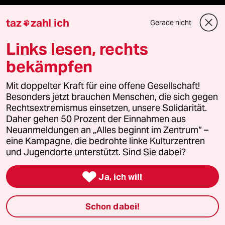
taz
zahl ich
Gerade nicht

Aktuelles
Links lesen, rechts
Hausblog
bekämpfen
Die Seitenwende
Mit doppelter Kraft für eine offene Gesellschaft!
Besonders jetzt brauchen Menschen, die sich gegen
Stellen
Rechtsextremismus einsetzen, unsere Solidarität.
Daher gehen 50 Prozent der Einnahmen aus
Presse
Neuanmeldungen an „Alles beginnt im Zentrum“ –
eine Kampagne, die bedrohte linke Kulturzentren
und Jugendorte unterstützt. Sind Sie dabei?
Unterstützen

Ja, ich will
abo
Schon dabei!
genossenschaft