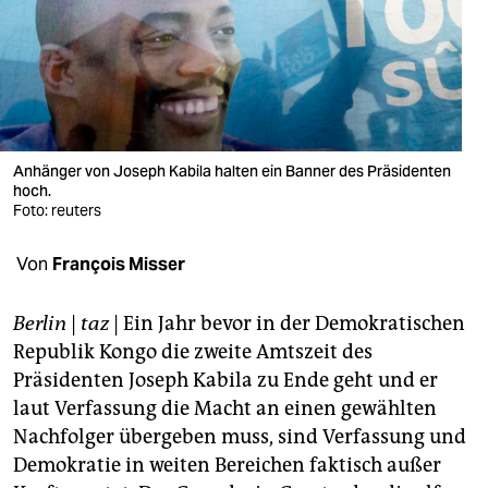
berlin
nord
wahrheit
verlag
Anhänger von Joseph Kabila halten ein Banner des Präsidenten
verlag
hoch.
Foto: reuters
veranstaltungen
Von
François Misser
shop
fragen & hilfe
Berlin
|
taz
| Ein Jahr bevor in der Demokratischen
Republik Kongo die zweite Amtszeit des
unterstützen
Präsidenten Joseph Kabila zu Ende geht und er
abo
laut Verfassung die Macht an einen gewählten
Nachfolger übergeben muss, sind Verfassung und
genossenschaft
Demokratie in weiten Bereichen faktisch außer