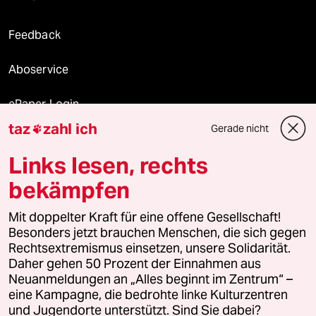
Feedback
Aboservice
ePaper Login
taz
zahl ich
Gerade nicht

Downloads für Abonnierende
Links lesen, rechts
bekämpfen
© 2026 taz Verlags und Vertriebs GmbH
Mit doppelter Kraft für eine offene Gesellschaft!
Alle Rechte vorbehalten. Bei rechtlichen Fragen oder für Genehmigungen
wenden Sie sich bitte an
lizenzen@taz.de
Besonders jetzt brauchen Menschen, die sich gegen
Rechtsextremismus einsetzen, unsere Solidarität.
Daher gehen 50 Prozent der Einnahmen aus
Feedback
Redaktionsstatut
Kommune-Richtlinien
KI-
Neuanmeldungen an „Alles beginnt im Zentrum“ –
eine Kampagne, die bedrohte linke Kulturzentren
Leitlinie
Informant
Datenschutz
Impressum
AGB
und Jugendorte unterstützt. Sind Sie dabei?