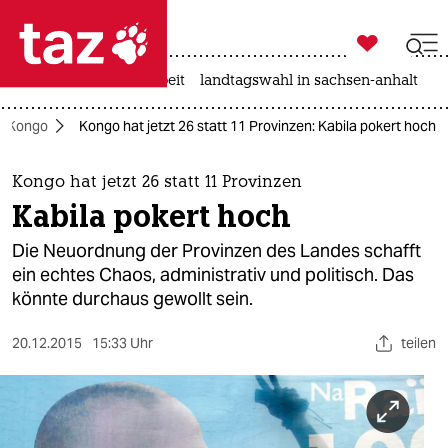

taz zahl ich
autowahn
hitze
arbeit
landtagswahl in sachsen-anhalt

taz zahl ich
k Kongo
Kongo hat jetzt 26 statt 11 Provinzen: Kabila pokert hoch
taz zahl ich
themen
Kongo hat jetzt 26 statt 11 Provinzen
Kabila pokert hoch
politik
Die Neuordnung der Provinzen des Landes schafft
öko
ein echtes Chaos, administrativ und politisch. Das
könnte durchaus gewollt sein.
gesellschaft
20.12.2015
15:33 Uhr
teilen
kultur
sport