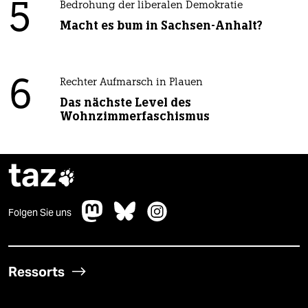
5
Bedrohung der liberalen Demokratie
Macht es bum in Sachsen-Anhalt?
6
Rechter Aufmarsch in Plauen
Das nächste Level des
Wohnzimmerfaschismus
taz

Folgen Sie uns
Ressorts