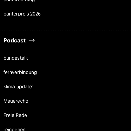
panterpreis 2026
Podcast
bundestalk
fernverbindung
klima update°
Mauerecho
Freie Rede
reingehen