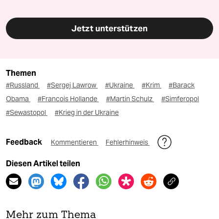
Jetzt unterstützen
Themen
#Russland
#Sergej Lawrow
#Ukraine
#Krim
#Barack
Obama
#Francois Hollande
#Martin Schulz
#Simferopol
#Sewastopol
#Krieg in der Ukraine
Feedback
Kommentieren
Fehlerhinweis
Diesen Artikel teilen
Mehr zum Thema