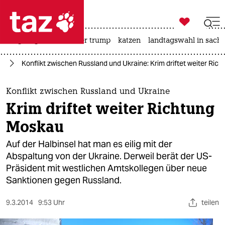

taz zahl ich
bergsteigen
usa unter trump
katzen
landtagswahl in sachs

taz zahl ich
ne
Konflikt zwischen Russland und Ukraine: Krim driftet weiter Ric
taz zahl ich
themen
Konflikt zwischen Russland und Ukraine
Krim driftet weiter Richtung
politik
Moskau
öko
Auf der Halbinsel hat man es eilig mit der
Abspaltung von der Ukraine. Derweil berät der US-
gesellschaft
Präsident mit westlichen Amtskollegen über neue
Sanktionen gegen Russland.
kultur
sport
9.3.2014
9:53 Uhr
teilen