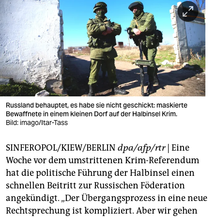
berlin
nord
wahrheit
verlag
verlag
veranstaltungen
Russland behauptet, es habe sie nicht geschickt: maskierte
Bewaffnete in einem kleinen Dorf auf der Halbinsel Krim.
shop
Bild: imago/Itar-Tass
fragen & hilfe
SINFEROPOL/KIEW/BERLIN
dpa/afp/rtr
| Eine
Woche vor dem umstrittenen Krim-Referendum
unterstützen
hat die politische Führung der Halbinsel einen
abo
schnellen Beitritt zur Russischen Föderation
angekündigt. „Der Übergangsprozess in eine neue
genossenschaft
Rechtsprechung ist kompliziert. Aber wir gehen