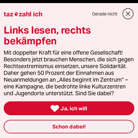
taz Blogs
taz
zahl ich
Gerade nicht

Links lesen, rechts
taz FUTURZWEI
bekämpfen
Le Monde diplomatique
Mit doppelter Kraft für eine offene Gesellschaft!
taz Archiv
Besonders jetzt brauchen Menschen, die sich gegen
Rechtsextremismus einsetzen, unsere Solidarität.
Daher gehen 50 Prozent der Einnahmen aus
Neuanmeldungen an „Alles beginnt im Zentrum“ –
Mehr taz Angebote
eine Kampagne, die bedrohte linke Kulturzentren
und Jugendorte unterstützt. Sind Sie dabei?
Reisen

Ja, ich will
Kantine
Schon dabei!
Shop