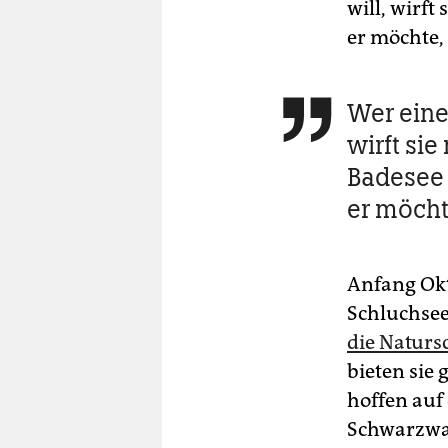
will, wirft
er möchte,
Wer eine

wirft sie
Badesee 
er möcht
Anfang Okt
Schluchsee
die Naturs
bieten sie
hoffen auf
Schwarzwal