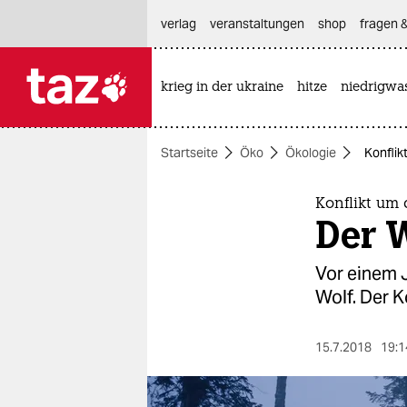
hautnavigation anspringen
hauptinhalt anspringen
footer anspringen
verlag
veranstaltungen
shop
fragen &
krieg in der ukraine
hitze
niedrigwa

taz zahl ich
taz zahl ich
Startseite
Öko
Ökologie
Konflik
themen
politik
Konflikt um
Der W
öko
Vor einem 
gesellschaft
Wolf. Der K
kultur
15.7.2018
19:1
sport