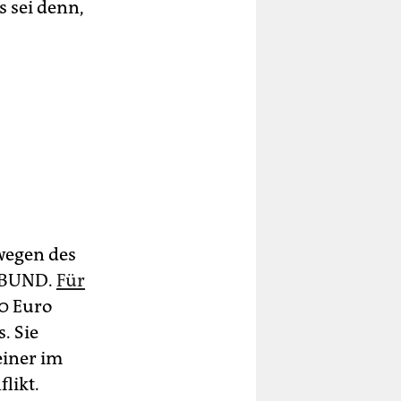
s sei denn,
wegen des
d BUND.
Für
00 Euro
. Sie
einer im
likt.