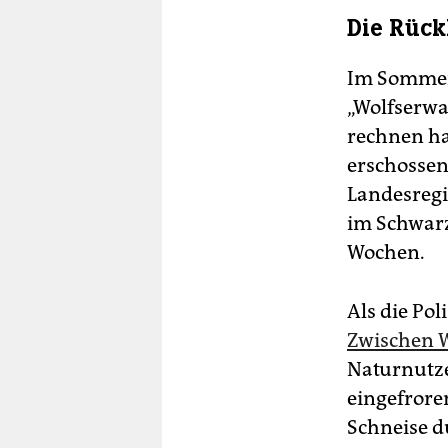
Die Rück
Im Sommer
„Wolfserwa
rechnen ha
erschossen
Landesregie
im Schwarz
Wochen.
Als die Pol
Zwischen 
Naturnutze
eingefroren
Schneise d