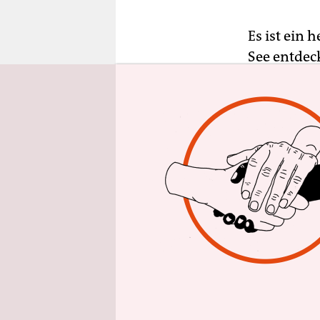
epaper login
Es ist ein 
See entdeck
Leiche rie
dem Wasser
Schluchsee
Feuerwehr
Das tote T
wie ein ne
soll den K
Nachbarin 
Zähne, die
denkt sie, 
es eine Mel