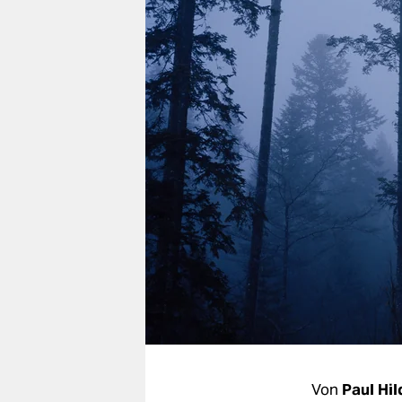
berlin
nord
wahrheit
verlag
verlag
veranstaltungen
shop
fragen & hilfe
unterstützen
abo
genossenschaft
Von
Paul Hi