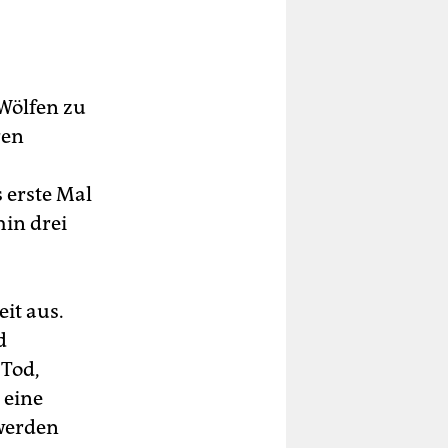
 Wölfen zu
ren
s erste Mal
in drei
eit aus.
d
 Tod,
 eine
swerden