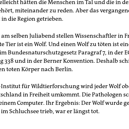
ielleicht hätten die Menschen im Tal und die in d
ehört, miteinander zu reden. Aber das vergangene
 in die Region getrieben.
am selben Juliabend stellen Wissenschaftler in F
te Tier ist ein Wolf. Und einen Wolf zu töten ist ein
s im Bundesnaturschutzgesetz Paragraf 7, in der E
 338 und in der Berner Konvention. Deshalb sch
en toten Körper nach Berlin.
Institut für Wildtierforschung wird jeder Wolf ob
tschland in Freiheit umkommt. Die Pathologen s
 einem Computer. Ihr Ergebnis: Der Wolf wurde g
 im Schluchsee trieb, war er längst tot.