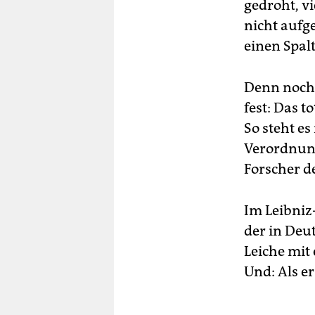
gedroht, v
nicht aufg
einen Spalt
Denn noch 
fest: Das to
So steht e
Verordnung
Forscher d
Im Leibniz-
der in Deu
Leiche mit
Und: Als er