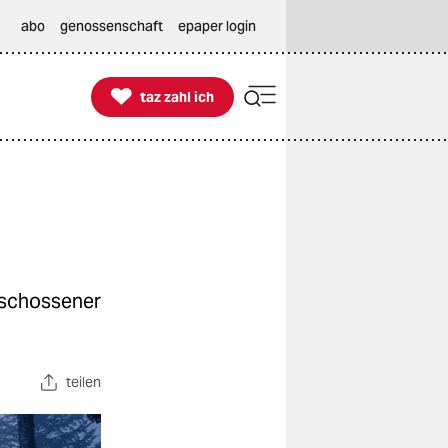
abo
genossenschaft
epaper login

taz zahl ich
taz zahl ich
rschossener
teilen