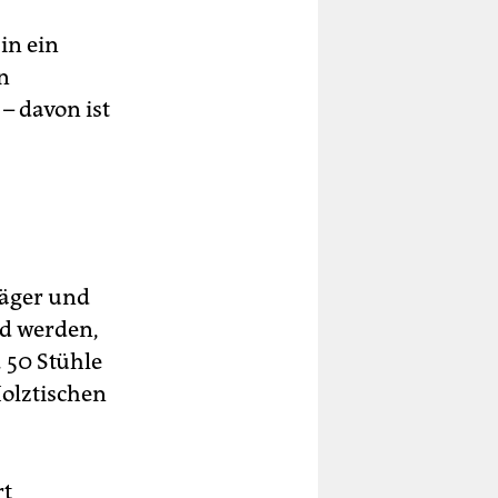
in ein
n
– davon ist
Jäger und
nd werden,
 50 Stühle
olztischen
rt