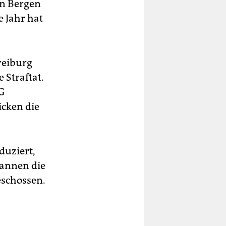
en Bergen
 Jahr hat
reiburg
e Straftat.
G
icken die
duziert,
cannen die
eschossen.