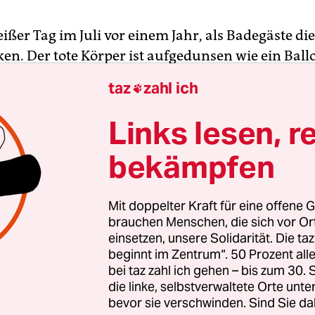
heißer Tag im Juli vor einem Jahr, als Badegäste di
en. Der tote Körper ist aufgedunsen wie ein ­Ballo
cht nach Verwesung. Ihr aufgeblähter Bauch ragt 
taz
zahl ich

, sanfte ­Wellen treiben sie gegen die Staumauer 
s im südlichen ­Schwarzwald. Touristen rufen die
Links lesen, r
.
bekämpfen
ier erinnert die Feuerwehrleute an einen Schäfer
ugeborenes Kalb, deshalb bringen sie es zum Abde
Mit doppelter Kraft für eine offene G
örper entsorgen. Am nächsten Morgen bemerkt e
brauchen Menschen, die sich vor O
einsetzen, unsere Solidarität. Die ta
das Tier auf dem Hof des Abdeckers. Sie sieht di
beginnt im Zentrum“. 50 Prozent a
 langen Ohren, den massigen Körper. Das ist kei
bei taz zahl ich gehen – bis zum 30
und ruft im 60 Kilometer entfernten Freiburg an. 
die linke, selbstverwaltete Orte unte
destelle für Wildtiere.
bevor sie verschwinden. Sind Sie da