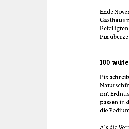
Ende Novemb
Gasthaus n
Beteiligten
Pix überze
100 wüt
Pix schrei
Naturschüt
mit Erdnüs
passen in 
die Podium
Als die Ve