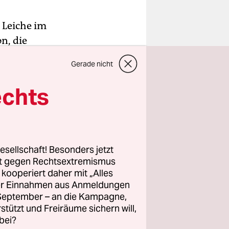
e Leiche im
n, die
weiß aus
Gerade nicht
des
echts
hund, groß
cker, er
esellschaft! Besonders jetzt
ine
rt gegen Rechtsextremismus
z kooperiert daher mit „Alles
e großen
ller Einnahmen aus Anmeldungen
n Hund,
. September – an die Kampagne,
Dort gibt
rstützt und Freiräume sichern will,
bei?