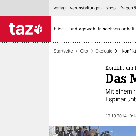
hautnavigation anspringen
hauptinhalt anspringen
footer anspringen
verlag
veranstaltungen
shop
fragen &
hitze
landtagswahl in sachsen-anhalt

taz zahl ich
taz zahl ich
Startseite
Öko
Ökologie
Konflik
themen
politik
Konflikt um
Das M
öko
Mit einem 
gesellschaft
Espinar un
kultur
19.10.2014
9:1
sport