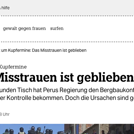
 hilfe
gewalt gegen frauen
surfen
t um Kupfermine: Das Misstrauen ist geblieben
 Kupfermine
isstrauen ist geblieben
runden Tisch hat Perus Regierung den Bergbaukonfl
ter Kontrolle bekommen. Doch die Ursachen sind g
8 Uhr