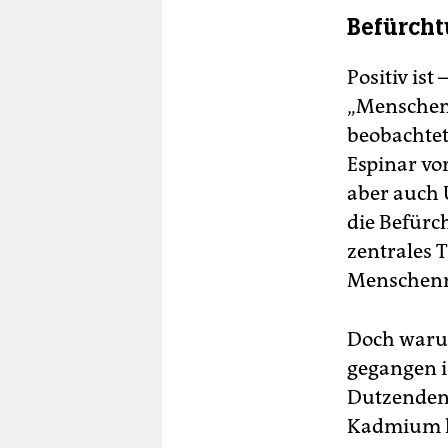
Befürch
Positiv ist
„Menschenr
beobachtet 
Espinar vo
aber auch 
die Befür
zentrales 
Menschenre
Doch warum
gegangen i
Dutzenden 
Kadmium ko