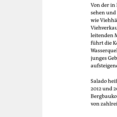
Von der in 
sehen und 
wie Viehhä
Viehverkau
leitenden 
führt die 
Wasserquel
junges Geb
aufsteigend
Salado hei
2012 und 2
Bergbaukom
von zahlre