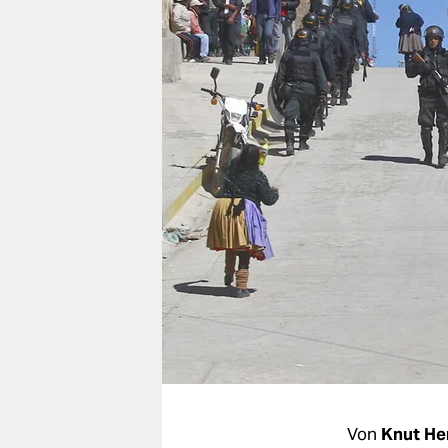
berlin
nord
wahrheit
verlag
verlag
veranstaltungen
shop
fragen & hilfe
unterstützen
abo
genossenschaft
Von
Knut He