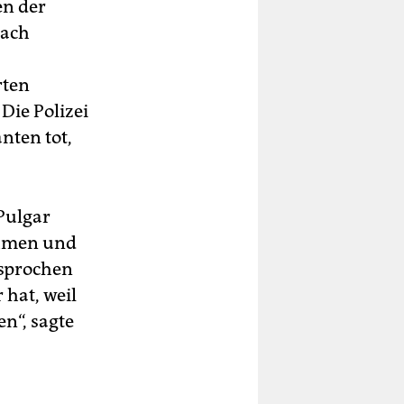
en der
nach
rten
Die Polizei
anten tot,
Pulgar
nehmen und
esprochen
 hat, weil
n“, sagte