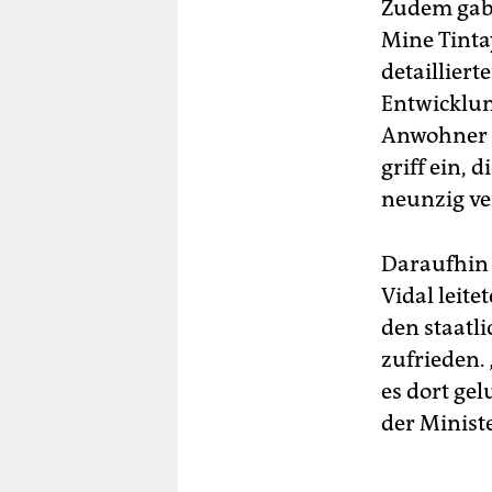
Zudem gab
Mine Tinta
detaillier
Entwicklun
Anwohner E
griff ein, 
neunzig ver
Daraufhin 
Vidal leit
den staatl
zufrieden. 
es dort ge
der Ministe