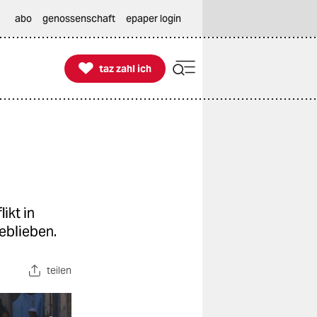
abo
genossenschaft
epaper login

taz zahl ich
taz zahl ich
ikt in
eblieben.
teilen