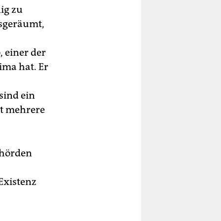
nig zu
usgeräumt,
 einer der
ima hat. Er
sind ein
bt mehrere
ehörden
Existenz