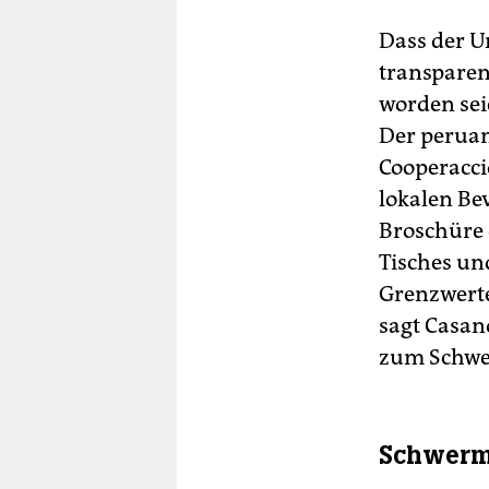
Dass der 
transparen
worden seie
Der peruan
Cooperacci
lokalen Bev
Broschüre 
Tisches un
Grenzwerte
sagt Casan
zum Schwei
Schwerme