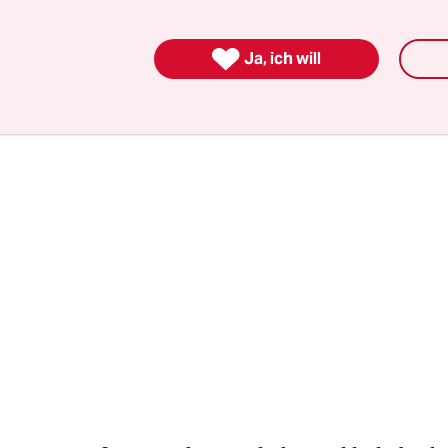
 die Straße gegangen. Sie waren sicher, dass der
zern das Wasser mehrerer Flüsse kontaminiert h

Ja, ich will