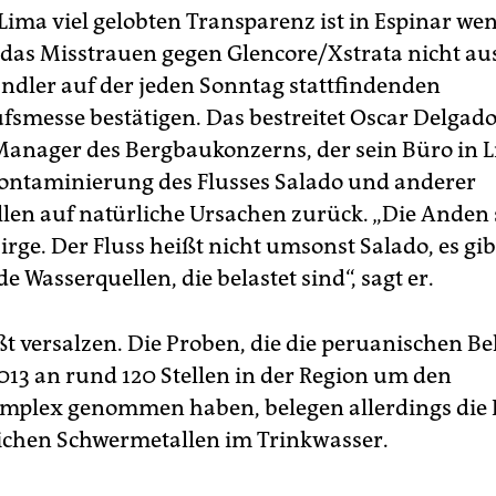
Lima viel gelobten Transparenz ist in Espinar we
das Misstrauen gegen Glencore/Xstrata nicht a
ndler auf der jeden Sonntag stattfindenden
fsmesse bestätigen. Das bestreitet Oscar Delgado,
Manager des Bergbaukonzerns, der sein Büro in L
Kontaminierung des Flusses Salado und anderer
len auf natürliche Ursachen zurück. „Die Anden 
irge. Der Fluss heißt nicht umsonst Salado, es gi
e Wasserquellen, die belastet sind“, sagt er.
ßt versalzen. Die Proben, die die peruanischen B
013 an rund 120 Stellen in der Region um den
plex genommen haben, belegen allerdings die 
ichen Schwermetallen im Trinkwasser.