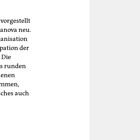
vorgestellt
asanova neu.
ganisation
pation der
 Die
es runden
denen
kommen,
sches auch