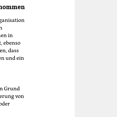
genommen
rganisation
n
nen in
t, ebenso
en, dass
en und ein
en Grund
ierung von
oder