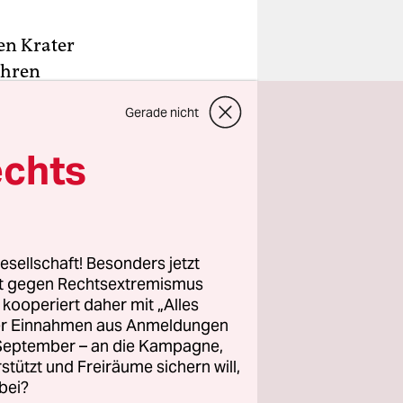
en Krater
ahren
apaccay,
Gerade nicht
r gehört,
echts
, dass es
estens bis
esellschaft! Besonders jetzt
rt gegen Rechtsextremismus
z kooperiert daher mit „Alles
serem
ller Einnahmen aus Anmeldungen
ste
. September – an die Kampagne,
 Arequipa
rstützt und Freiräume sichern will,
ung der
bei?