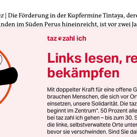
az
| Die Förderung in der Kupfermine Tintaya, der
 Anden im Süden Perus hineinreicht, ist vor zwei J
t worden. Hier wird nun renaturiert. Die Mine Ant
taz
zahl ich

eichen Komplex des Schweizer Rohstoffkonzerns
strata in der Nähe der Provinzhauptstadt Espina
Links lesen, r
en unter Volllast. Jael Díaz, der kleingewachsene
bekämpfen
ionsverantwortliche des Unternehmens, ist froh
r ruhig geworden ist. „Die Reserven reichen mind
er.
Mit doppelter Kraft für eine offene G
brauchen Menschen, die sich vor O
einsetzen, unsere Solidarität. Die ta
 Tisch zwischen den lokalen Organisationen, un
beginnt im Zentrum“. 50 Prozent a
n und der Regierung hat für ein Ende der Prote
bei taz zahl ich gehen – bis zum 30
rklärt Díaz, der im drei Fahrtstunden entfernten
die linke, selbstverwaltete Orte unte
pril und Mai 2012 waren große Teile der Bevölker
bevor sie verschwinden. Sind Sie da