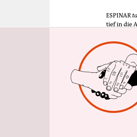
epaper login
ESPINAR
t
tief in die
eingestell
die zum gl
Glencore/X
läuft dageg
Kommunikat
hier wiede
2028“, sagt 
„Der runde
Unternehme
gesorgt“, e
lebt. Im A