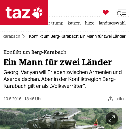

taz zahl ich
bergsteigen
usa unter trump
katzen
hitze
landtagswahl i

taz zahl ich
rgkarabach
Konflikt um Berg-Karabach: Ein Mann für zwei Länder
taz zahl ich
themen
Konflikt um Berg-Karabach
Ein Mann für zwei Länder
politik
Georgi Vanyan will Frieden zwischen Armenien und
öko
Aserbaidschan. Aber in der Konfliktregion Berg-
Karabach gilt er als „Volksverräter“.
gesellschaft
10.6.2016
18:46 Uhr
teilen
kultur
sport