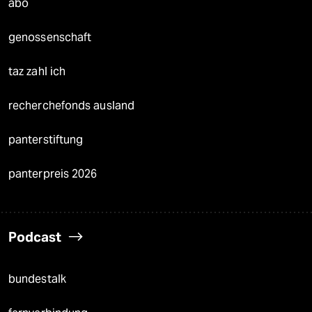
abo
genossenschaft
taz zahl ich
recherchefonds ausland
panterstiftung
panterpreis 2026
Podcast
bundestalk