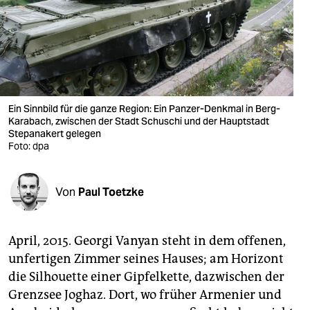
berlin
nord
wahrheit
verlag
Ein Sinnbild für die ganze Region: Ein Panzer-Denkmal in Berg-
verlag
Karabach, zwischen der Stadt Schuschi und der Hauptstadt
Stepanakert gelegen
Foto: dpa
veranstaltungen
shop
Von
Paul Toetzke
fragen & hilfe
unterstützen
April, 2015. Georgi Vanyan steht in dem offenen,
unfertigen Zimmer seines Hauses; am Horizont
abo
die Silhouette einer Gipfelkette, dazwischen der
genossenschaft
Grenzsee Joghaz. Dort, wo früher Armenier und