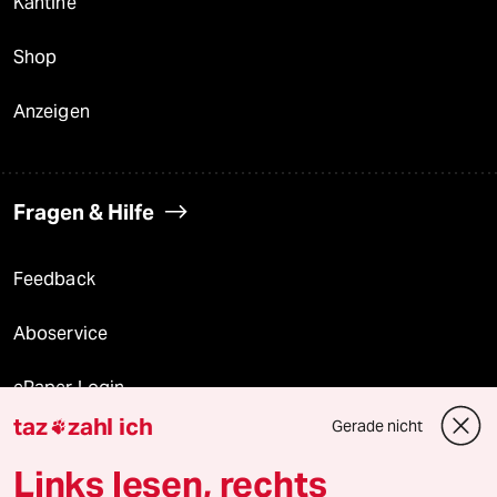
Kantine
Shop
Anzeigen
Fragen & Hilfe
Feedback
Aboservice
ePaper Login
taz
zahl ich
Gerade nicht

Downloads für Abonnierende
Links lesen, rechts