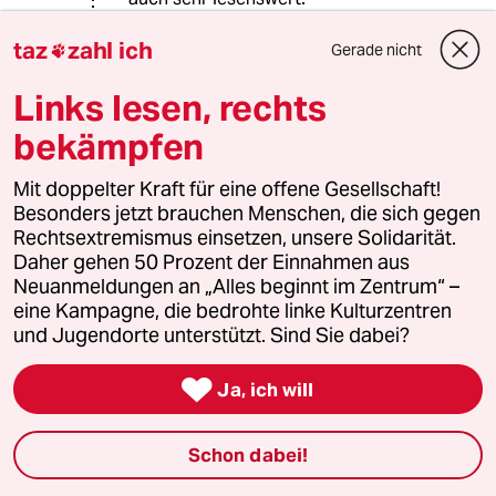
taz
zahl ich
http://www.titanic-
Gerade nicht

magazin.de/news/45-jahre-
mondlandung-die-stimmigsten-
Links lesen, rechts
argumente-der-
bekämpfen
verschwoerungstheoretiker-6625/
Mit doppelter Kraft für eine offene Gesellschaft!
Insbesondere die Punkte 4 und 6!
Besonders jetzt brauchen Menschen, die sich gegen
Rechtsextremismus einsetzen, unsere Solidarität.
Daher gehen 50 Prozent der Einnahmen aus
Estragon
E
Neuanmeldungen an „Alles beginnt im Zentrum“ –
28.07.2014
,
14:42 Uhr
eine Kampagne, die bedrohte linke Kulturzentren
und Jugendorte unterstützt. Sind Sie dabei?
@9076 (Profil gelöscht):
"verfasst von einem

deutschsprachigen Korrespondenten
Ja, ich will
aus Russland."
Schon dabei!
Interessant, wie neuerdings offenbar
versucht wird russische