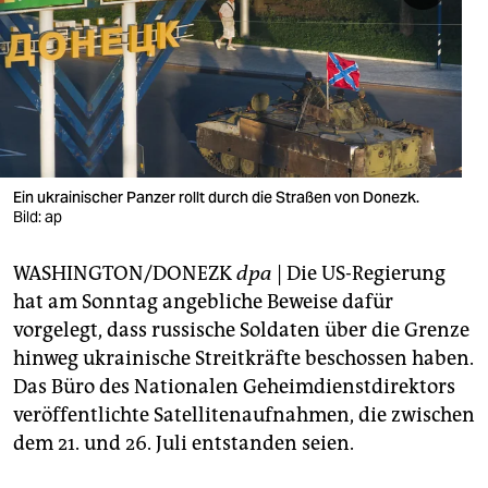
berlin
nord
wahrheit
verlag
verlag
Ein ukrainischer Panzer rollt durch die Straßen von Donezk.
Bild: ap
veranstaltungen
WASHINGTON/DONEZK
dpa
| Die US-Regierung
shop
hat am Sonntag angebliche Beweise dafür
fragen & hilfe
vorgelegt, dass russische Soldaten über die Grenze
hinweg ukrainische Streitkräfte beschossen haben.
unterstützen
Das Büro des Nationalen Geheimdienstdirektors
abo
veröffentlichte Satellitenaufnahmen, die zwischen
dem 21. und 26. Juli entstanden seien.
genossenschaft