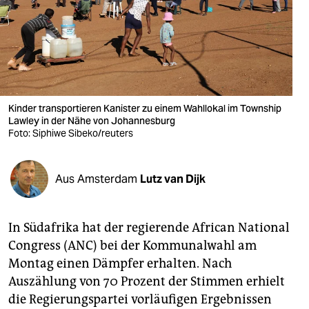
berlin
nord
wahrheit
verlag
Kinder transportieren Kanister zu einem Wahllokal im Township
verlag
Lawley in der Nähe von Johannesburg
Foto: Siphiwe Sibeko/reuters
veranstaltungen
shop
Aus Amsterdam
Lutz van Dijk
fragen & hilfe
In Südafrika hat der regierende African National
unterstützen
Congress (ANC) bei der Kommunalwahl am
abo
Montag einen Dämpfer erhalten. Nach
Auszählung von 70 Prozent der Stimmen erhielt
genossenschaft
die Regierungspartei vorläufigen Ergebnissen