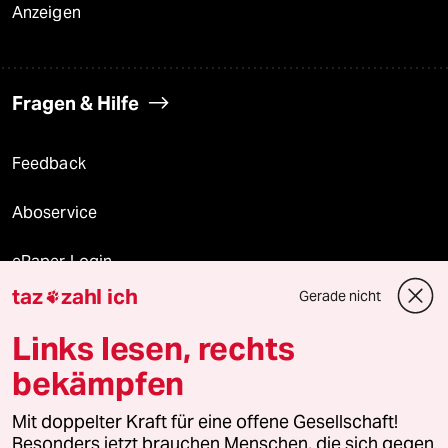
Anzeigen
Fragen & Hilfe
Feedback
Aboservice
ePaper Login
taz
zahl ich
Gerade nicht

Downloads für Abonnierende
Links lesen, rechts
bekämpfen
© 2026 taz Verlags und Vertriebs GmbH
Mit doppelter Kraft für eine offene Gesellschaft!
Alle Rechte vorbehalten. Bei rechtlichen Fragen oder für Genehmigungen
wenden Sie sich bitte an
lizenzen@taz.de
Besonders jetzt brauchen Menschen, die sich gegen