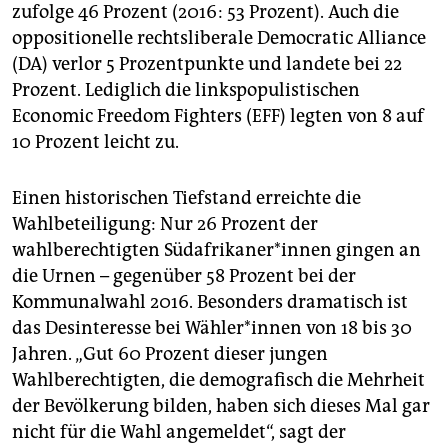
epaper login
zufolge 46 Prozent (2016: 53 Prozent). Auch die
oppositionelle rechtsliberale Democratic Alliance
(DA) verlor 5 Prozentpunkte und landete bei 22
Prozent. Lediglich die linkspopulistischen
Economic Freedom Fighters (EFF) legten von 8 auf
10 Prozent leicht zu.
Einen historischen Tiefstand erreichte die
Wahlbeteiligung: Nur 26 Prozent der
wahlberechtigten Süd­afri­ka­ne­r*in­nen gingen an
die Urnen – gegenüber 58 Prozent bei der
Kommunalwahl 2016. Besonders dramatisch ist
das Desinteresse bei Wäh­le­r*in­nen von 18 bis 30
Jahren. „Gut 60 Prozent dieser jungen
Wahlberechtigten, die demografisch die Mehrheit
der Bevölkerung bilden, haben sich dieses Mal gar
nicht für die Wahl angemeldet“, sagt der