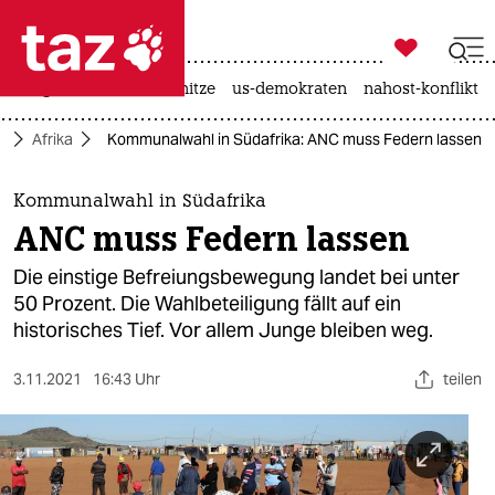

taz zahl ich
krieg in der ukraine
hitze
us-demokraten
nahost-konflikt

taz zahl ich
k
Afrika
Kommunalwahl in Südafrika: ANC muss Federn lassen
taz zahl ich
themen
Kommunalwahl in Südafrika
ANC muss Federn lassen
politik
Die einstige Befreiungsbewegung landet bei unter
öko
50 Prozent. Die Wahlbeteiligung fällt auf ein
historisches Tief. Vor allem Junge bleiben weg.
gesellschaft
3.11.2021
16:43 Uhr
teilen
kultur
sport