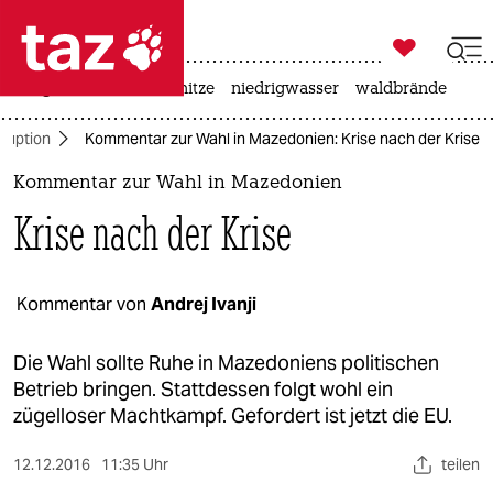

taz zahl ich
krieg in der ukraine
hitze
niedrigwasser
waldbrände

taz zahl ich
ruption
Kommentar zur Wahl in Mazedonien: Krise nach der Krise
taz zahl ich
Kommentar zur Wahl in Mazedonien
themen
Krise nach der Krise
politik
öko
Kommentar von
Andrej Ivanji
gesellschaft
Die Wahl sollte Ruhe in Mazedoniens politischen
Betrieb bringen. Stattdessen folgt wohl ein
kultur
zügelloser Machtkampf. Gefordert ist jetzt die EU.
sport
12.12.2016
11:35 Uhr
teilen