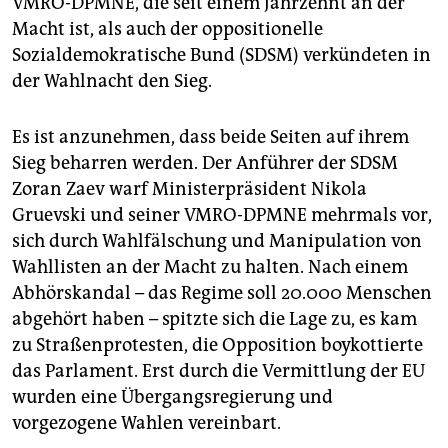
VMRO-DPMNE, die seit einem Jahrzehnt an der
epaper login
Macht ist, als auch der oppositionelle
Sozialdemokratische Bund (SDSM) verkündeten in
der Wahlnacht den Sieg.
Es ist anzunehmen, dass beide Seiten auf ihrem
Sieg beharren werden. Der Anführer der SDSM
Zoran Zaev warf Ministerpräsident Nikola
Gruevski und seiner VMRO-DPMNE mehrmals vor,
sich durch Wahlfälschung und Manipulation von
Wahllisten an der Macht zu halten. Nach einem
Abhörskandal – das Regime soll 20.000 Menschen
abgehört haben – spitzte sich die Lage zu, es kam
zu Straßenprotesten, die Opposition boykottierte
das Parlament. Erst durch die Vermittlung der EU
wurden eine Übergangsregierung und
vorgezogene Wahlen vereinbart.