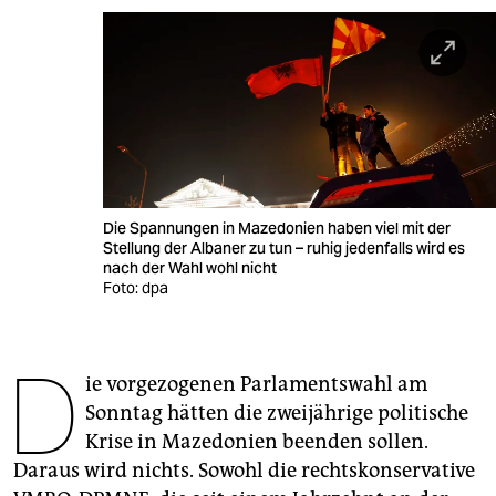
berlin
nord
wahrheit
verlag
verlag
Die Spannungen in Mazedonien haben viel mit der
veranstaltungen
Stellung der Albaner zu tun – ruhig jedenfalls wird es
nach der Wahl wohl nicht
shop
Foto: dpa
fragen & hilfe
D
unterstützen
ie vorgezogenen Parlamentswahl am
Sonntag hätten die zweijährige politische
abo
Krise in Mazedonien beenden sollen.
genossenschaft
Daraus wird nichts. Sowohl die rechtskonservative