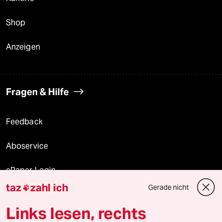
Shop
Anzeigen
Fragen & Hilfe
Feedback
Aboservice
ePaper Login
taz
zahl ich
Gerade nicht

Downloads für Abonnierende
Links lesen, rechts