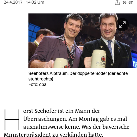
berlin
24.4.2017
14:02 Uhr
teilen
nord
wahrheit
verlag
verlag
veranstaltungen
Seehofers Alptraum: Der doppelte Söder (der echte
shop
steht rechts)
Foto: dpa
fragen & hilfe
unterstützen
H
orst Seehofer ist ein Mann der
abo
Überraschungen. Am Montag gab es mal
genossenschaft
ausnahmsweise keine. Was der bayerische
Ministerpräsident zu verkünden hatte,