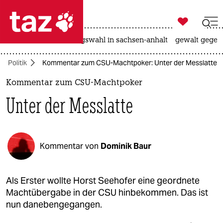

taz zahl ich
hitze
surfen
landtagswahl in sachsen-anhalt
gewalt gegen

taz zahl ich
Politik
Kommentar zum CSU-Machtpoker: Unter der Messlatte
taz zahl ich
Kommentar zum CSU-Machtpoker
themen
Unter der Messlatte
politik
öko
Kommentar von
Dominik Baur
gesellschaft
kultur
Als Erster wollte Horst Seehofer eine geordnete
Machtübergabe in der CSU hinbekommen. Das ist
sport
nun danebengegangen.