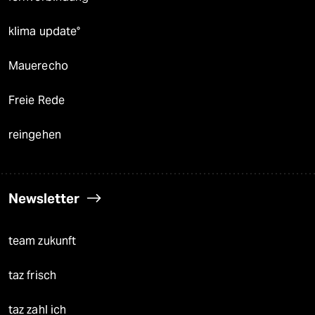
klima update°
Mauerecho
Freie Rede
reingehen
Newsletter
team zukunft
taz frisch
taz zahl ich