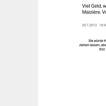
berlin
Viel Geld,
nord
Maizière. V
wahrheit
30.7.2013
19:3
verlag
Sie würde ih
verlag
ziehen lassen, ab
Bild
veranstaltungen
shop
fragen & hilfe
unterstützen
abo
genossenschaft