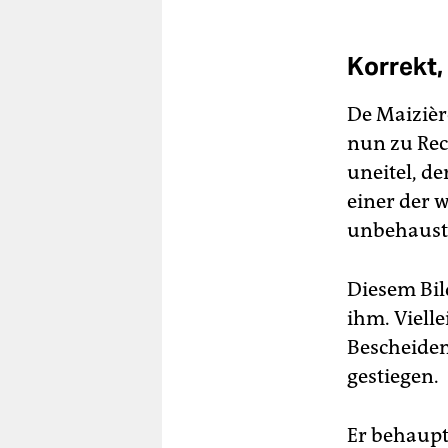
Korrekt, 
De Maizière
nun zu Rech
uneitel, de
einer der 
unbehauste
Diesem Bil
ihm. Vielle
Bescheiden
gestiegen.
Er behaupt