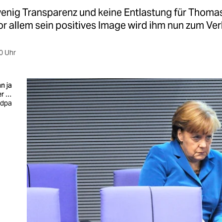
 wenig Transparenz und keine Entlastung für Thoma
or allem sein positives Image wird ihm nun zum Ve
0 Uhr
n ja
er …
: dpa