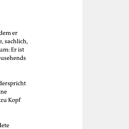
 dem er
, sachlich,
um: Er ist
 zusehends
derspricht
ine
 zu Kopf
dete