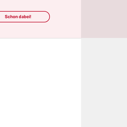
slos,
Schon dabei!