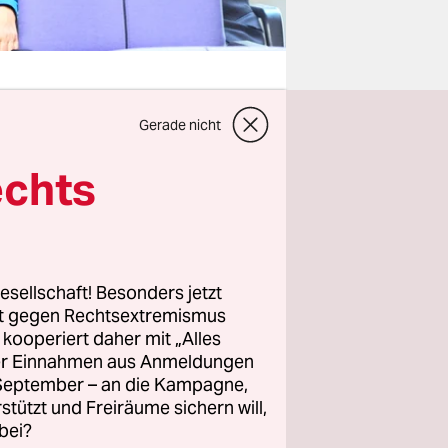
Gerade nicht
 wir, die
echts
t es ein
ro Hawk,
ird? Streng
t
esellschaft! Besonders jetzt
rt gegen Rechtsextremismus
z kooperiert daher mit „Alles
ller Einnahmen aus Anmeldungen
. September – an die Kampagne,
rstützt und Freiräume sichern will,
en, U-
bei?
, Jets, die