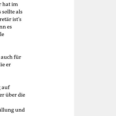
r hat im
sollte als
etär ist’s
nn es
le
 auch für
ie er
 auf
er über die
füllung und