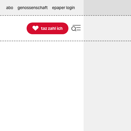
abo
genossenschaft
epaper login

taz zahl ich
taz zahl ich