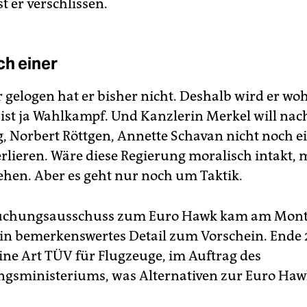
st er verschlissen.
ch einer
r gelogen hat er bisher nicht. Deshalb wird er wo
s ist ja Wahlkampf. Und Kanzlerin Merkel will nac
, Norbert Röttgen, Annette Schavan nicht noch e
erlieren. Wäre diese Regierung moralisch intakt, 
ehen. Aber es geht nur noch um Taktik.
uchungsausschuss zum Euro Hawk kam am Mon
in bemerkenswertes Detail zum Vorschein. Ende 
eine Art TÜV für Flugzeuge, im Auftrag des
ngsministeriums, was Alternativen zur Euro Haw