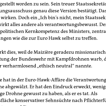
estellt worden zu sein. Sein treuer Staatssekretä
ngsausschuss genau diese Version bestätigt. Das 
wirken. Doch ein „Ich bin’s nicht, mein Staatssekr
irkt alles andere als verantwortungsbewusst. De
 politischen Kernkompetenz des Ministers, zentra
ngen wie die zur Euro Hawk selbst zu treffen.
rkt dies, weil de Maizière geradezu missionarisch
tung der Bundeswehr mit Kampfdrohnen warb, d
r verharmlosend „ethisch neutral“ nannte.
e hat in der Euro-Hawk-Affäre die Verantwortung
e abgewälzt. Er hat den Eindruck erweckt, wenig
e Drohne gewusst zu haben, als er es tat. Als
sfläche konservativer Sehnsüchte nach Pflichter