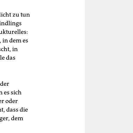
icht zu tun
indlings
ukturelles:
, in dem es
cht, in
le das
 der
 es sich
er oder
t, dass die
nger, dem