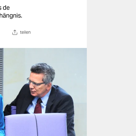
s de
rhängnis.
teilen