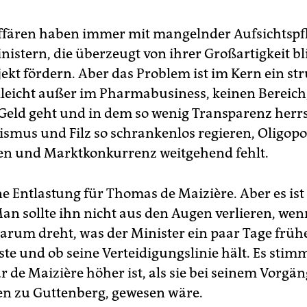
fären haben immer mit mangelnder Aufsichtspfl
nistern, die überzeugt von ihrer Großartigkeit bl
ekt fördern. Aber das Problem ist im Kern ein str
ielleicht außer im Pharmabusiness, keinen Bereich
 Geld geht und in dem so wenig Transparenz herrs
smus und Filz so schrankenlos regieren, Oligopo
n und Marktkonkurrenz weitgehend fehlt.
ne Entlastung für Thomas de Maizière. Aber es ist
n sollte ihn nicht aus den Augen verlieren, wenn
darum dreht, was der Minister ein paar Tage früh
te und ob seine Verteidigungslinie hält. Es stimm
r de Maizière höher ist, als sie bei seinem Vorgä
ten zu Guttenberg, gewesen wäre.