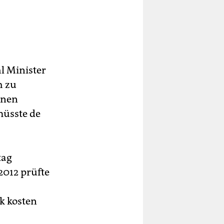
hl Minister
h zu
inen
müsste de
tag
2012 prüfte
k kosten