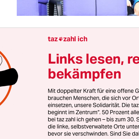
taz
zahl ich

kandal ist ein außergewöhnliches Ereignis, in dem
Links lesen, r
ntlichkeit, von unerhörten Zuständen erfahren. Is
dal, dass das Projekt der Aufklärungsdrohne Eu
bekämpfen
 knapp 700 Millionen Euro kostete, eingestellt w
– nein. Man muss den großzügigen Umgang mi
Mit doppelter Kraft für eine offene G
ern kritisieren, aber außergewöhnlich ist der bei
brauchen Menschen, die sich vor O
als nicht.
einsetzen, unsere Solidarität. Die ta
beginnt im Zentrum“. 50 Prozent a
chichte der Bundeswehr gab es kostspieligere
bei taz zahl ich gehen – bis zum 30
die linke, selbstverwaltete Orte unte
itionen. Kampfflugzeuge, die regelmäßig abstürzt
bevor sie verschwinden. Sind Sie da
kein Salzwasser vertrugen, Panzer, die nicht fuhren