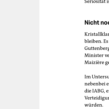
Seriosität i
Nicht no
Kristallkla
bleiben. E
Guttenberg
Minister v
Maizière g
Im Unters
nebenbei e
die IABG, 
Verteidigu
würden.