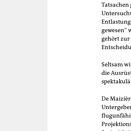
Tatsachen g
Untersuchu
Entlastung 
gewesen“ w
gehört zur
Entscheidu
Seltsam wi
die Ausrüs
spektakulä
De Maizièr
Untergeben
flugunfähig
Projektion