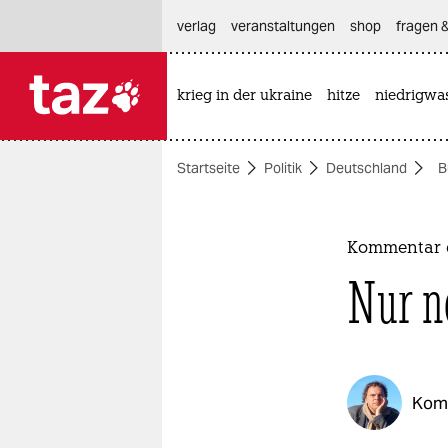
hautnavigation anspringen
hauptinhalt anspringen
footer anspringen
verlag
veranstaltungen
shop
fragen &
krieg in der ukraine
hitze
niedrigwa

taz zahl ich
taz zahl ich
Startseite
Politik
Deutschland
B
themen
politik
Kommentar 
öko
Nur n
gesellschaft
kultur
Kom
sport