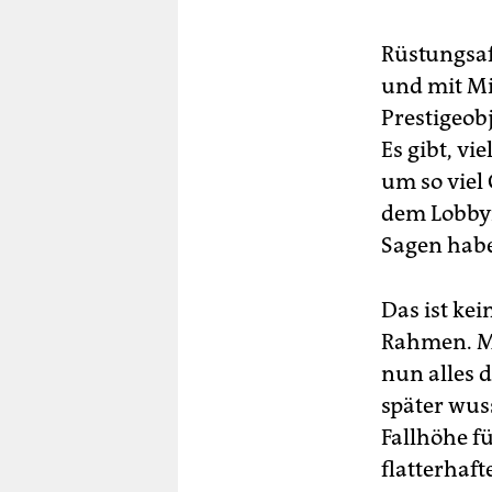
Rüstungsaf
und mit Mi
Prestigeobj
Es gibt, v
um so viel
dem Lobbyi
Sagen habe
Das ist kei
Rahmen. Ma
nun alles 
später wuss
Fallhöhe fü
flatterhaf