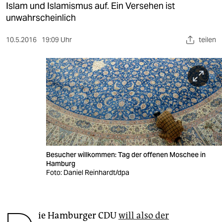
berlin
Islam und Islamismus auf. Ein Versehen ist
unwahrscheinlich
nord
10.5.2016
19:09 Uhr
teilen
wahrheit
verlag
verlag
veranstaltungen
shop
fragen & hilfe
Besucher willkommen: Tag der offenen Moschee in
unterstützen
Hamburg
Foto: Daniel Reinhardt/dpa
abo
genossenschaft
ie Hamburger CDU
will also der