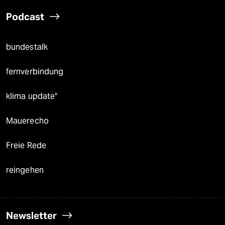
Podcast
bundestalk
fernverbindung
klima update°
Mauerecho
Freie Rede
reingehen
Newsletter