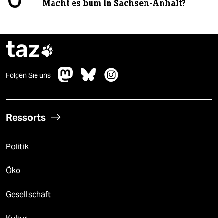
6
Macht es bum in Sachsen-Anhalt?
taz

Folgen Sie uns
Ressorts
Politik
Öko
Gesellschaft