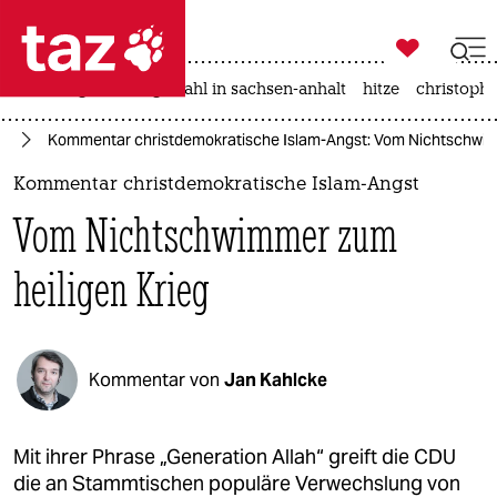

taz zahl ich
iran-krieg
landtagswahl in sachsen-anhalt
hitze
christophe

taz zahl ich
rg
Kommentar christdemokratische Islam-Angst: Vom Nichtschwim
taz zahl ich
Kommentar christdemokratische Islam-Angst
themen
Vom Nichtschwimmer zum
politik
heiligen Krieg
öko
gesellschaft
Kommentar von
Jan Kahlcke
kultur
sport
Mit ihrer Phrase „Generation Allah“ greift die CDU
die an Stammtischen populäre Verwechslung von