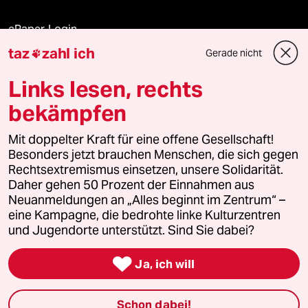
ePaper Login
taz
zahl ich
Gerade nicht

Downloads für Abonnierende
Links lesen, rechts
bekämpfen
© 2026 taz Verlags und Vertriebs GmbH
Mit doppelter Kraft für eine offene Gesellschaft!
Alle Rechte vorbehalten. Bei rechtlichen Fragen oder für Genehmigungen
wenden Sie sich bitte an
lizenzen@taz.de
Besonders jetzt brauchen Menschen, die sich gegen
Rechtsextremismus einsetzen, unsere Solidarität.
Daher gehen 50 Prozent der Einnahmen aus
Feedback
Redaktionsstatut
Kommune-Richtlinien
KI-
Neuanmeldungen an „Alles beginnt im Zentrum“ –
eine Kampagne, die bedrohte linke Kulturzentren
Leitlinie
Informant
Datenschutz
Impressum
AGB
und Jugendorte unterstützt. Sind Sie dabei?
Seitenwende
Einwilligungen widerrufen (Ads)

Ja, ich will
Schon dabei!