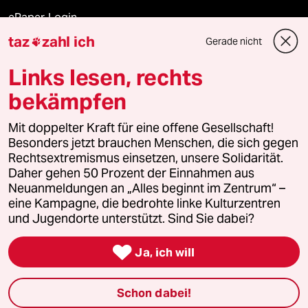
ePaper Login
taz
zahl ich
Gerade nicht

Downloads für Abonnierende
Links lesen, rechts
bekämpfen
© 2026 taz Verlags und Vertriebs GmbH
Mit doppelter Kraft für eine offene Gesellschaft!
Alle Rechte vorbehalten. Bei rechtlichen Fragen oder für Genehmigungen
wenden Sie sich bitte an
lizenzen@taz.de
Besonders jetzt brauchen Menschen, die sich gegen
Rechtsextremismus einsetzen, unsere Solidarität.
Daher gehen 50 Prozent der Einnahmen aus
Feedback
Redaktionsstatut
Kommune-Richtlinien
KI-
Neuanmeldungen an „Alles beginnt im Zentrum“ –
eine Kampagne, die bedrohte linke Kulturzentren
Leitlinie
Informant
Datenschutz
Impressum
AGB
und Jugendorte unterstützt. Sind Sie dabei?
Seitenwende
Einwilligungen widerrufen (Ads)

Ja, ich will
Schon dabei!