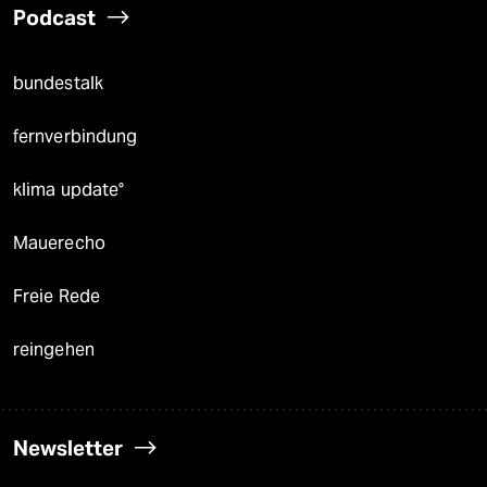
Podcast
bundestalk
fernverbindung
klima update°
Mauerecho
Freie Rede
reingehen
Newsletter