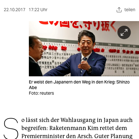
berlin
22.10.2017
17:22 Uhr
teilen
nord
wahrheit
verlag
verlag
veranstaltungen
shop
Er weist den Japanern den Weg in den Krieg: Shinzo
Abe
fragen & hilfe
Foto: reuters
unterstützen
S
abo
o lässt sich der Wahlausgang in Japan auch
begreifen: Raketenmann Kim rettet dem
genossenschaft
Premierminister den Arsch. Guter Planung