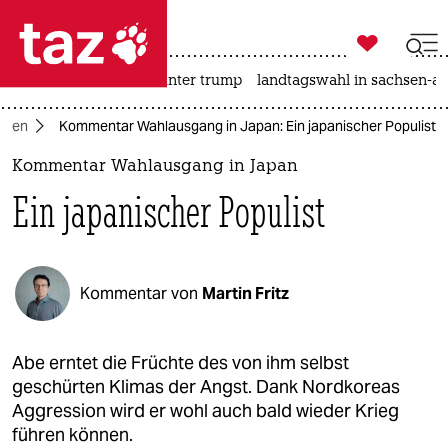

taz zahl ich
nahost-konflikt
usa unter trump
landtagswahl in sachsen-an

taz zahl ich
sien
Kommentar Wahlausgang in Japan: Ein japanischer Populist
taz zahl ich
Kommentar Wahlausgang in Japan
themen
Ein japanischer Populist
politik
öko
Kommentar von
Martin Fritz
gesellschaft
kultur
Abe erntet die Früchte des von ihm selbst
geschürten Klimas der Angst. Dank Nordkoreas
sport
Aggression wird er wohl auch bald wieder Krieg
führen können.