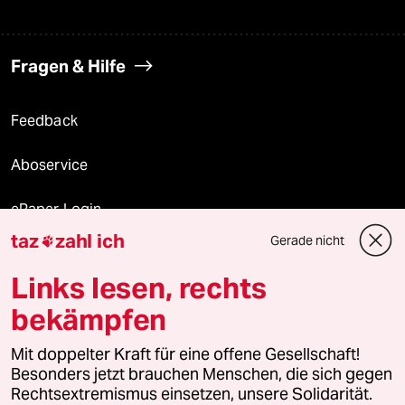
Fragen & Hilfe
Feedback
Aboservice
ePaper Login
taz
zahl ich
Gerade nicht

Downloads für Abonnierende
Links lesen, rechts
bekämpfen
© 2026 taz Verlags und Vertriebs GmbH
Alle Rechte vorbehalten. Bei rechtlichen Fragen oder für Genehmigungen
Mit doppelter Kraft für eine offene Gesellschaft!
wenden Sie sich bitte an
lizenzen@taz.de
Besonders jetzt brauchen Menschen, die sich gegen
Rechtsextremismus einsetzen, unsere Solidarität.