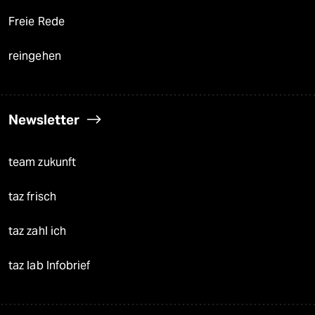
Freie Rede
reingehen
Newsletter
team zukunft
taz frisch
taz zahl ich
taz lab Infobrief