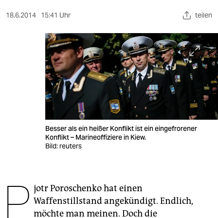
berlin
18.6.2014
15:41 Uhr
teilen
nord
wahrheit
verlag
verlag
veranstaltungen
shop
Besser als ein heißer Konflikt ist ein eingefrorener
Konflikt – Marineoffiziere in Kiew.
fragen & hilfe
Bild: reuters
unterstützen
P
abo
jotr Poroschenko hat einen
Waffenstillstand angekündigt. Endlich,
genossenschaft
möchte man meinen. Doch die