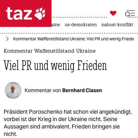

taz zahl ich
hitze
krieg in der ukraine
us-demokraten
nahost-konflikt

taz zahl ich
ne
Kommentar Waffenstillstand Ukraine: Viel PR und wenig Frieden
taz zahl ich
Kommentar Waffenstillstand Ukraine
themen
Viel PR und wenig Frieden
politik
öko
Kommentar von
Bernhard Clasen
gesellschaft
kultur
Präsident Poroschenko hat schon viel angekündigt,
vorbei ist der Krieg in der Ukraine nicht. Seine
sport
Aussagen sind ambivalent. Frieden bringen sie
nicht.