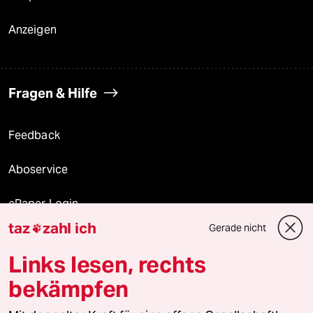
Anzeigen
Fragen & Hilfe
Feedback
Aboservice
ePaper Login
taz
zahl ich
Gerade nicht

Downloads für Abonnierende
Links lesen, rechts
bekämpfen
© 2026 taz Verlags und Vertriebs GmbH