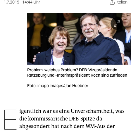
berlin
1.7.2019
14:44 Uhr
teilen
nord
wahrheit
verlag
verlag
veranstaltungen
Problem, welches Problem? DFB-Vizepräsidentin
shop
Ratzeburg und -Interimspräsident Koch sind zufrieden
fragen & hilfe
Foto: imago images/Jan Huebner
unterstützen
E
abo
igentlich war es eine Unverschämtheit, was
die kommissarische DFB-Spitze da
genossenschaft
abgesondert hat nach dem WM-Aus der