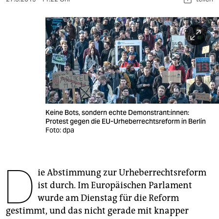
berlin
nord
wahrheit
verlag
verlag
veranstaltungen
Keine Bots, sondern echte Demonstrant:innen:
Protest gegen die EU-Urheberrechtsreform in Berlin
shop
Foto: dpa
fragen & hilfe
unterstützen
D
ie Abstimmung zur Urheberrechtsreform
abo
ist durch. Im Europäischen Parlament
wurde am Dienstag für die Reform
genossenschaft
gestimmt, und das nicht gerade mit knapper