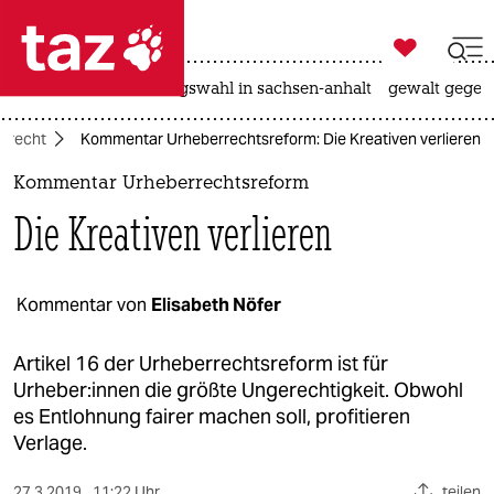

taz zahl ich
hitze
surfen
landtagswahl in sachsen-anhalt
gewalt gegen

taz zahl ich
rrecht
Kommentar Urheberrechtsreform: Die Kreativen verlieren
taz zahl ich
Kommentar Urheberrechtsreform
themen
Die Kreativen verlieren
politik
öko
Kommentar von
Elisabeth Nöfer
gesellschaft
Artikel 16 der Urheberrechtsreform ist für
Urheber:innen die größte Ungerechtigkeit. Obwohl
kultur
es Entlohnung fairer machen soll, profitieren
Verlage.
sport
27.3.2019
11:22 Uhr
teilen