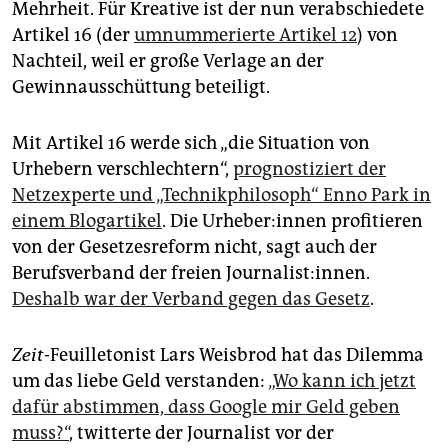
epaper login
Mehrheit. Für Kreative ist der nun verabschiedete
Artikel 16 (der
umnummerierte Artikel 12
) von
Nachteil, weil er große Verlage an der
Gewinnausschüttung beteiligt.
Mit Artikel 16 werde sich „die Situation von
Urhebern verschlechtern“,
prognostiziert der
Netzexperte und „Technikphilosoph“ Enno Park in
einem Blogartikel
. Die Urheber:innen profitieren
von der Gesetzesreform nicht, sagt auch der
Berufsverband der freien Journalist:innen.
Deshalb war der Verband gegen das Gesetz
.
Zeit
-Feuilletonist Lars Weisbrod hat das Dilemma
um das liebe Geld verstanden:
„Wo kann ich jetzt
dafür abstimmen, dass Google mir Geld geben
muss?“
, twitterte der Journalist vor der