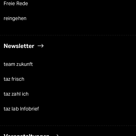
Freie Rede
reingehen
Newsletter
team zukunft
taz frisch
taz zahl ich
taz lab Infobrief