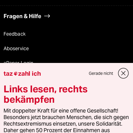
Fragen & Hilfe
Feedback
Aboservice
ePaper Login
taz
zahl ich
Gerade nicht

Downloads für Abonnierende
Links lesen, rechts
bekämpfen
© 2026 taz Verlags und Vertriebs GmbH
Mit doppelter Kraft für eine offene Gesellschaft!
Alle Rechte vorbehalten. Bei rechtlichen Fragen oder für Genehmigungen
wenden Sie sich bitte an
lizenzen@taz.de
Besonders jetzt brauchen Menschen, die sich gegen
Rechtsextremismus einsetzen, unsere Solidarität.
Daher gehen 50 Prozent der Einnahmen aus
Feedback
Redaktionsstatut
Kommune-Richtlinien
KI-