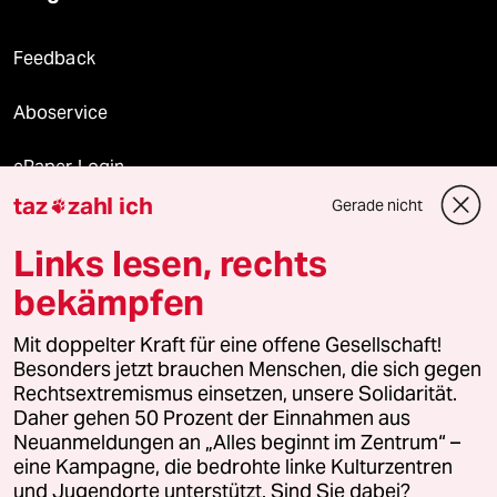
Feedback
Aboservice
ePaper Login
taz
zahl ich
Gerade nicht

Downloads für Abonnierende
Links lesen, rechts
bekämpfen
© 2026 taz Verlags und Vertriebs GmbH
Alle Rechte vorbehalten. Bei rechtlichen Fragen oder für Genehmigungen
Mit doppelter Kraft für eine offene Gesellschaft!
wenden Sie sich bitte an
lizenzen@taz.de
Besonders jetzt brauchen Menschen, die sich gegen
Rechtsextremismus einsetzen, unsere Solidarität.
Daher gehen 50 Prozent der Einnahmen aus
Feedback
Redaktionsstatut
Kommune-Richtlinien
KI-
Neuanmeldungen an „Alles beginnt im Zentrum“ –
eine Kampagne, die bedrohte linke Kulturzentren
Leitlinie
Informant
Datenschutz
Impressum
AGB
und Jugendorte unterstützt. Sind Sie dabei?