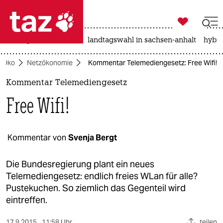

taz zahl ich
niedrigwasser
rente
landtagswahl in sachsen-anhalt
hybri

taz zahl ich
Öko
Netzökonomie
Kommentar Telemediengesetz: Free Wifi!
taz zahl ich
Kommentar Telemediengesetz
themen
Free Wifi!
politik
öko
Kommentar von
Svenja Bergt
gesellschaft
Die Bundesregierung plant ein neues
Telemediengesetz: endlich freies WLan für alle?
kultur
Pustekuchen. So ziemlich das Gegenteil wird
eintreffen.
sport
17.9.2015
11:58 Uhr
teilen