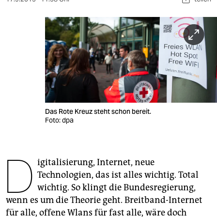
berlin
nord
wahrheit
verlag
verlag
veranstaltungen
Das Rote Kreuz steht schon bereit.
Foto: dpa
shop
fragen & hilfe
D
unterstützen
igitalisierung, Internet, neue
Technologien, das ist alles wichtig. Total
abo
wichtig. So klingt die Bundesregierung,
wenn es um die Theorie geht. Breitband-Internet
genossenschaft
für alle, offene Wlans für fast alle, wäre doch