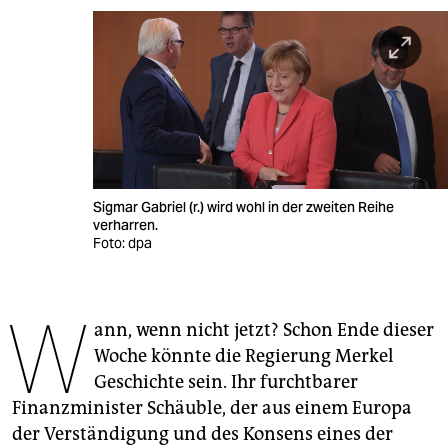
berlin
nord
wahrheit
verlag
verlag
Sigmar Gabriel (r.) wird wohl in der zweiten Reihe
veranstaltungen
verharren.
Foto: dpa
shop
fragen & hilfe
W
ann, wenn nicht jetzt? Schon Ende dieser
unterstützen
Woche könnte die Regierung Merkel
abo
Geschichte sein. Ihr furchtbarer
Finanzminister Schäuble, der aus einem Europa
genossenschaft
der Verständigung und des Konsens eines der