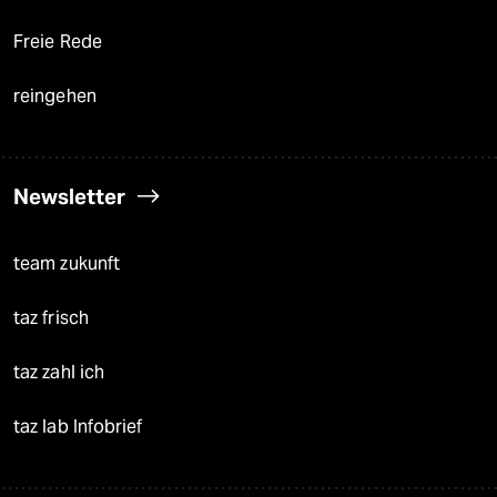
Freie Rede
reingehen
Newsletter
team zukunft
taz frisch
taz zahl ich
taz lab Infobrief