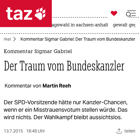

taz zahl ich
nahost-konflikt
landtagswahl in sachsen-anhalt
gewalt gege

taz zahl ich
Merkel
Kommentar Sigmar Gabriel: Der Traum vom Bundeskanzler
taz zahl ich
Kommentar Sigmar Gabriel
themen
Der Traum vom Bundeskanzler
politik
öko
Kommentar von
Martin Reeh
gesellschaft
Der SPD-Vorsitzende hätte nur Kanzler-Chancen,
wenn er ein Misstrauensvotum stellen würde. Das
kultur
wird nichts. Der Wahlkampf bleibt aussichtslos.
sport
13.7.2015
18:48 Uhr
teilen