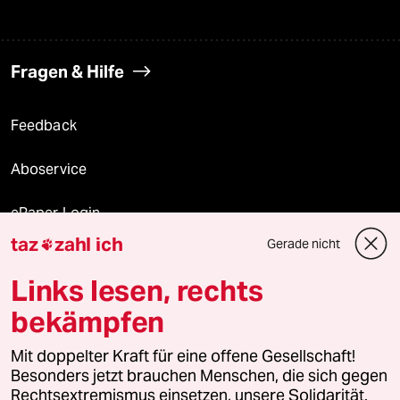
Fragen & Hilfe
Feedback
Aboservice
ePaper Login
taz
zahl ich
Gerade nicht

Downloads für Abonnierende
Links lesen, rechts
bekämpfen
© 2026 taz Verlags und Vertriebs GmbH
Alle Rechte vorbehalten. Bei rechtlichen Fragen oder für Genehmigungen
Mit doppelter Kraft für eine offene Gesellschaft!
wenden Sie sich bitte an
lizenzen@taz.de
Besonders jetzt brauchen Menschen, die sich gegen
Rechtsextremismus einsetzen, unsere Solidarität.