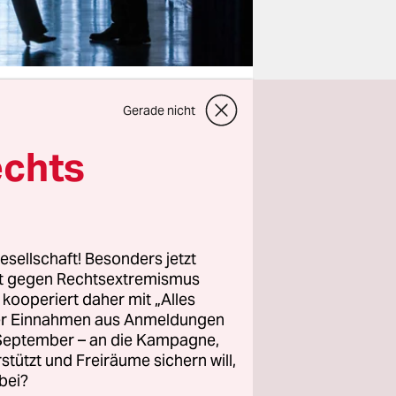
Gerade nicht
echts
MGR) hat
gt – und
litik
esellschaft! Besonders jetzt
rt gegen Rechtsextremismus
der
z kooperiert daher mit „Alles
besondere
ller Einnahmen aus Anmeldungen
wenn sich
. September – an die Kampagne,
önnen beide
rstützt und Freiräume sichern will,
bei?
ne