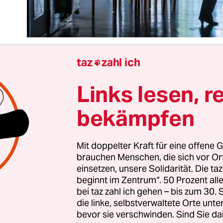
taz
zahl ich

Links lesen, r
 Europäische Gerichtshof für Menschenrechte (E
s deutsche Therapieunterbringungsgesetz gebilli
bekämpfen
mit zurecht Frieden mit der deutschen Kriminalpo
.
Mit doppelter Kraft für eine offene G
brauchen Menschen, die sich vor O
urger Urteil ist zu begrüßen. Es wäre angesichts 
einsetzen, unsere Solidarität. Die ta
Herausforderungen für die Menschenrechte, ins
beginnt im Zentrum“. 50 Prozent a
 wie Russland, Polen und Ungarn fatal gewesen, 
bei taz zahl ich gehen – bis zum 30
und Karlsruhe wieder zerstritten hätten. Nun k
die linke, selbstverwaltete Orte unte
bevor sie verschwinden. Sind Sie da
n jahrelangen Konflikt als letztlich doch gelunge