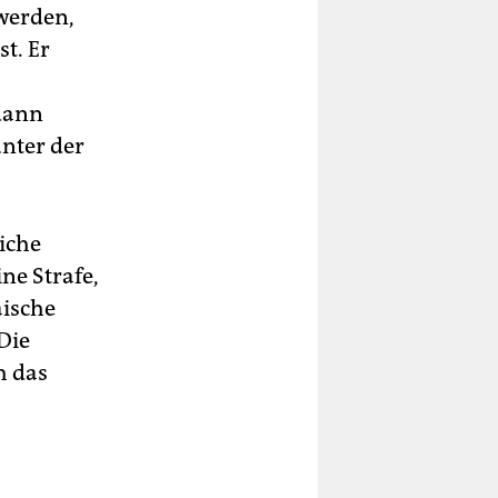
werden,
t. Er
dann
unter der
iche
ne Strafe,
äische
Die
h das