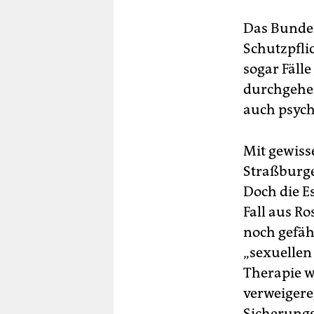
Das Bundes
Schutzpfli
sogar Fälle
durchgehen
auch psych
Mit gewiss
Straßburge
Doch die E
Fall aus Ro
noch gefäh
„sexuellen
Therapie w
verweigere,
Sicherungs