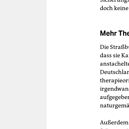
doch keine
Mehr Th
Die Straßb
dass sie K
anstachelt
Deutschlan
therapieor
irgendwann
aufgegeben
naturgemäß
Außerdem w