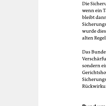
Die Sicher
wenn ein T
bleibt dann
Sicherung
wurde diese
alten Rege
Das Bundes
Verschärfu
sondern ei
Gerichtsho
Sicherungs
Rückwirkun