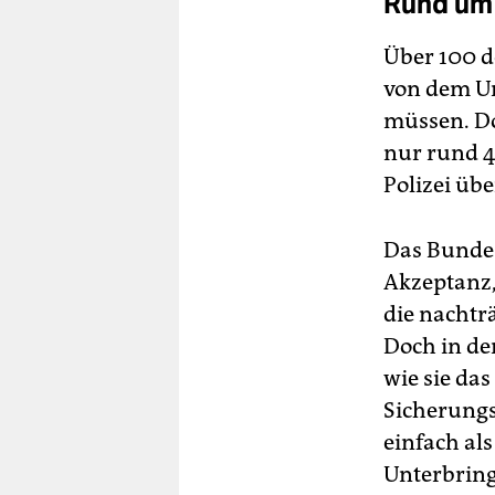
Rund um 
Über 100 d
von dem Ur
müssen. Do
nur rund 4
Polizei üb
Das Bundes
Akzeptanz,
die nachtr
Doch in der
wie sie da
Sicherungs
einfach al
Unterbring