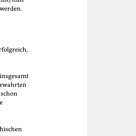
 werden.
folgreich,
t insgesamt
Verwahrten
t schon
e
chischen