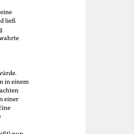
seine
d ließ
g
rwahrte
würde.
en in einem
tachten
n einer
Eine
e
ißt) nun