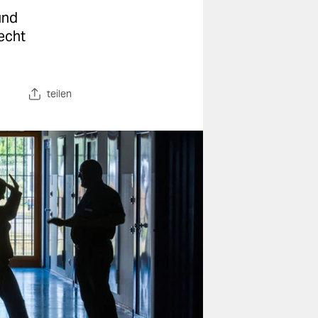
und
echt
teilen