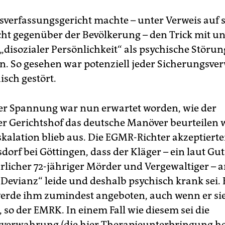
verfassungsgericht machte – unter Verweis auf 
cht gegenüber der Bevölkerung – den Trick mit un
 „disozialer Persönlichkeit“ als psychische Störun
. So gesehen war potenziell jeder Sicherungsve
isch gestört.
er Spannung war nun erwartet worden, wie der
r Gerichtshof das deutsche Manöver beurteilen 
skalation blieb aus. Die EGMR-Richter akzeptiert
sdorf bei Göttingen, dass der Kläger – ein laut Gu
rlicher 72-jähriger Mörder und Vergewaltiger – a
 Devianz“ leide und deshalb psychisch krank sei. 
erde ihm zumindest angeboten, auch wenn er si
 so der EMRK. In einem Fall wie diesem sei die
verwahrung (die hier Therapieunterbringung he