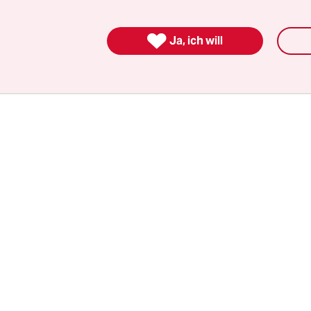
n abhaken: Einmal hat Karlsruhe nachgegeben, j
eingelenkt.

Ja, ich will