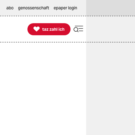
abo
genossenschaft
epaper login

taz zahl ich
taz zahl ich