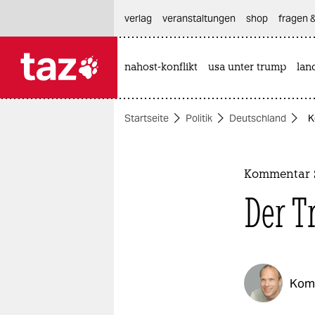
hautnavigation anspringen
hauptinhalt anspringen
footer anspringen
verlag
veranstaltungen
shop
fragen &
nahost-konflikt
usa unter trump
lan

taz zahl ich
taz zahl ich
Startseite
Politik
Deutschland
K
themen
politik
Kommentar 
öko
Der T
gesellschaft
kultur
Kom
sport