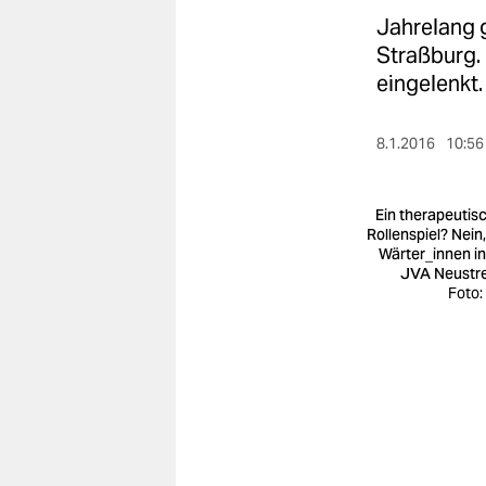
berlin
Jahrelang g
nord
Straßburg.
eingelenkt.
wahrheit
verlag
8.1.2016
10:56
verlag
Ein therapeutis
veranstaltungen
Rollenspiel? Nein,
Wärter_innen in
JVA Neustrel
shop
Foto:
fragen & hilfe
unterstützen
abo
genossenschaft