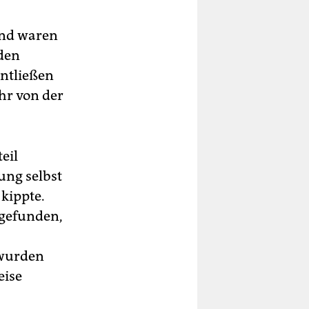
and waren
rden
ntließen
hr von der
eil
ung selbst
kippte.
 gefunden,
 wurden
eise