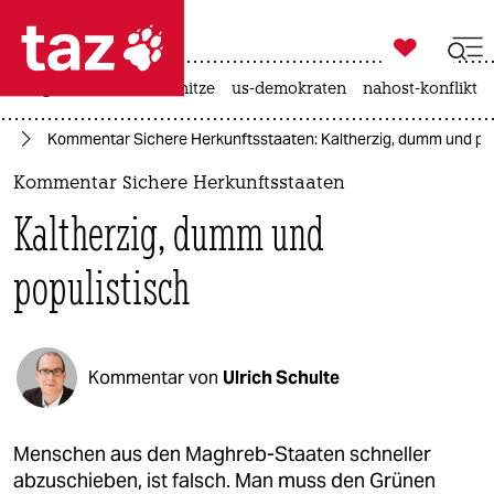

taz zahl ich
krieg in der ukraine
hitze
us-demokraten
nahost-konflikt

taz zahl ich
ht
Kommentar Sichere Herkunftsstaaten: Kaltherzig, dumm und pop
taz zahl ich
Kommentar Sichere Herkunftsstaaten
themen
Kaltherzig, dumm und
politik
populistisch
öko
gesellschaft
Kommentar von
Ulrich Schulte
kultur
sport
Menschen aus den Maghreb-Staaten schneller
abzuschieben, ist falsch. Man muss den Grünen