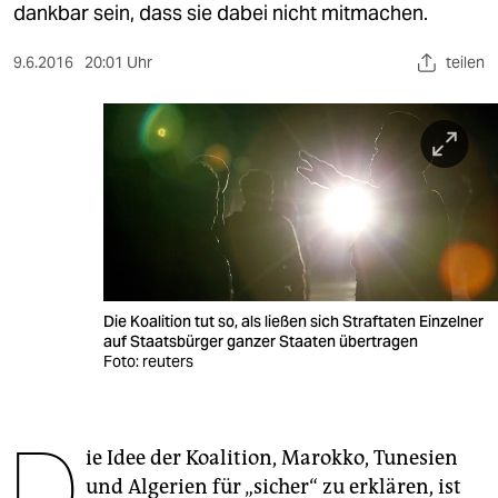
berlin
dankbar sein, dass sie dabei nicht mitmachen.
nord
9.6.2016
20:01 Uhr
teilen
wahrheit
verlag
verlag
veranstaltungen
shop
Die Koalition tut so, als ließen sich Straftaten Einzelner
fragen & hilfe
auf Staatsbürger ganzer Staaten übertragen
Foto: reuters
unterstützen
abo
D
ie Idee der Koalition, Marokko, Tunesien
genossenschaft
und Algerien für „sicher“ zu erklären, ist