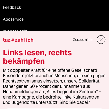
Feedback
Aboservice
ePaper Login
taz
zahl ich
Gerade nicht

Downloads für Abonnierende
Links lesen, rechts
bekämpfen
© 2026 taz Verlags und Vertriebs GmbH
Alle Rechte vorbehalten. Bei rechtlichen Fragen oder für Genehmigungen
Mit doppelter Kraft für eine offene Gesellschaft!
wenden Sie sich bitte an
lizenzen@taz.de
Besonders jetzt brauchen Menschen, die sich gegen
Rechtsextremismus einsetzen, unsere Solidarität.
Daher gehen 50 Prozent der Einnahmen aus
Feedback
Redaktionsstatut
Kommune-Richtlinien
KI-
Neuanmeldungen an „Alles beginnt im Zentrum“ –
eine Kampagne, die bedrohte linke Kulturzentren
Leitlinie
Informant
Datenschutz
Impressum
AGB
und Jugendorte unterstützt. Sind Sie dabei?