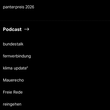
panterpreis 2026
Podcast
bundestalk
fernverbindung
klima update°
Mauerecho
Freie Rede
reingehen