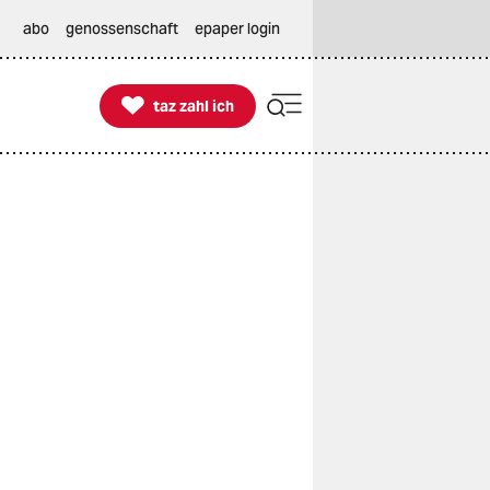
abo
genossenschaft
epaper login

taz zahl ich
taz zahl ich