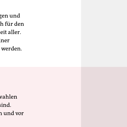
agen und
h für den
t aller.
iner
r werden.
wahlen
sind.
h und vor