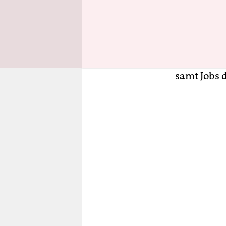
die 800.00
ausstoßen 
aktuellen 
raus? Darf
samt Jobs 