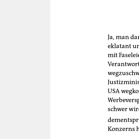
Ja, man da
eklatant u
mit Fasele
Verantwor
wegzuschwa
Justizmini
USA wegkom
Werbeversp
schwer wir
dementspre
Konzerns h