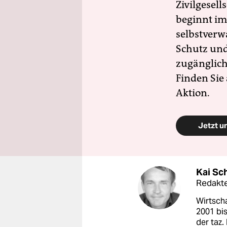
Zivilgesell
beginnt im
selbstverw
Schutz und 
zugänglich
Finden Sie
Aktion.
Jetzt u
Kai Sc
Redakt
Wirtscha
2001 bi
der taz