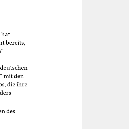
 hat
t bereits,
n“
 deutschen
“ mit den
, die ihre
nders
en des