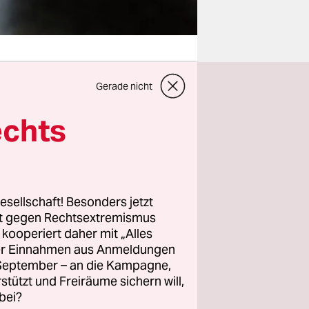
Gerade nicht
as sind 60
echts
urch die
n sollen –
ch, dass
esellschaft! Besonders jetzt
eschädigte
rt gegen Rechtsextremismus
e abspeisen
z kooperiert daher mit „Alles
ller Einnahmen aus Anmeldungen
. September – an die Kampagne,
rstützt und Freiräume sichern will,
Millionen
bei?
en. Plus