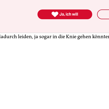
0 Blechkisten, die mehr verbrauchen und mehr 

als angegeben. Plus die – jetzt neu – eingeräumte
Ja, ich will
Modelle mit gefakten CO
-Werten. Was kommt noch
2
 man fordern, dass VW bluten muss, auch wenn 
dadurch leiden, ja sogar in die Knie gehen könnte