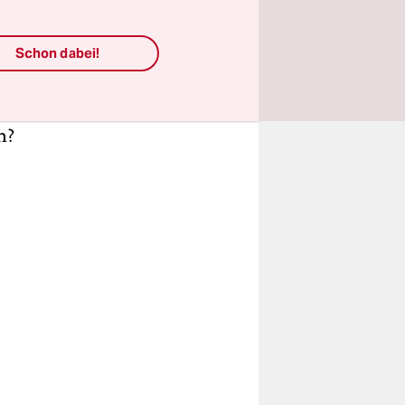
CO
2
n 24
Schon dabei!
 alles
Konzern
n?