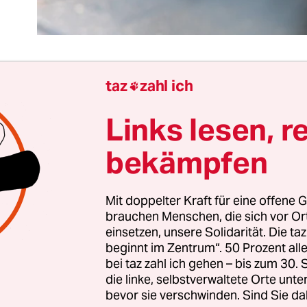
taz
zahl ich

as ist ein Menschenleben eigentlich wert? Oder w
Links lesen, r
Menschenleben wert? Das ist die Zahl der Toten d
Stickoxide, die rund 500.000 manipulierte VW-
bekämpfen
ren allein in den USA zusätzlich verursacht habe
s MIT und Uni Harvard errechnet. Ganz schön fre
Mit doppelter Kraft für eine offene G
he Schummel-, besser Umweltbetrügerkonzern g
brauchen Menschen, die sich vor O
itzer nur mit 1.000 Dollar-Gutscheinen pro Nas
einsetzen, unsere Solidarität. Die ta
beginnt im Zentrum“. 50 Prozent a
bei taz zahl ich gehen – bis zum 30
die linke, selbstverwaltete Orte unte
Tote und Lungenkranke verursachen eigentlich 11 
bevor sie verschwinden. Sind Sie da
kschleudern? Diese Zahl hat VW weltweit zugegeb