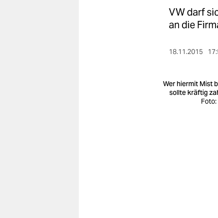
berlin
VW darf sic
nord
an die Firm
wahrheit
18.11.2015
17:
verlag
Wer hiermit Mist b
verlag
sollte kräftig z
Foto:
veranstaltungen
shop
fragen & hilfe
unterstützen
abo
genossenschaft