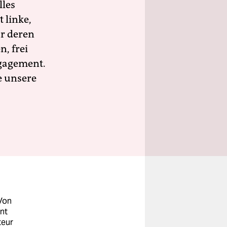
lles
 linke,
ür deren
n, frei
ngagement.
e unsere
 Von
nt
teur