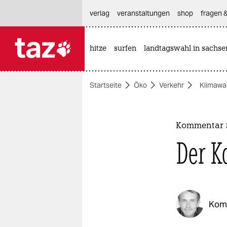
hautnavigation anspringen
hauptinhalt anspringen
footer anspringen
verlag
veranstaltungen
shop
fragen &
hitze
surfen
landtagswahl in sachse

taz zahl ich
taz zahl ich
Startseite
Öko
Verkehr
Klimawa
themen
politik
Kommentar 
öko
Der K
gesellschaft
kultur
Kom
sport