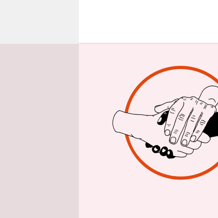
epaper login
W
Dieselmoto
so haben e
der deutsc
US-Autobes
will.
Wie viele 
Dieseldrec