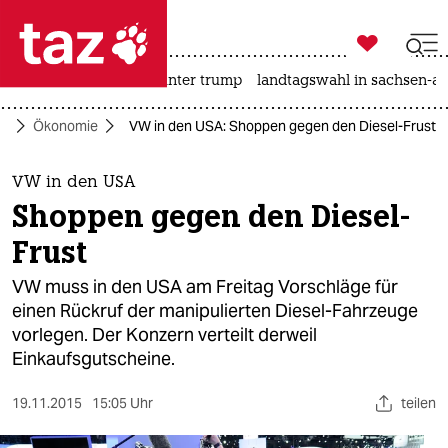

taz zahl ich
nahost-konflikt
usa unter trump
landtagswahl in sachsen-an

taz zahl ich
ko
Ökonomie
VW in den USA: Shoppen gegen den Diesel-Frust
taz zahl ich
themen
VW in den USA
Shoppen gegen den Diesel-
politik
Frust
öko
VW muss in den USA am Freitag Vorschläge für
einen Rückruf der manipulierten Diesel-Fahrzeuge
gesellschaft
vorlegen. Der Konzern verteilt derweil
Einkaufsgutscheine.
kultur
sport
19.11.2015
15:05 Uhr
teilen