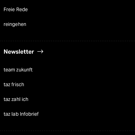
Freie Rede
reingehen
Newsletter
team zukunft
taz frisch
taz zahl ich
taz lab Infobrief