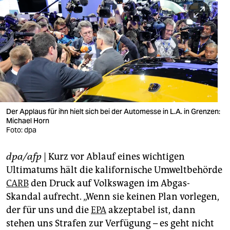
berlin
nord
wahrheit
verlag
verlag
veranstaltungen
Der Applaus für ihn hielt sich bei der Automesse in L.A. in Grenzen:
Michael Horn
Foto: dpa
shop
fragen & hilfe
dpa/afp
| Kurz vor Ablauf eines wichtigen
Ultimatums hält die kalifornische Umweltbehörde
unterstützen
CARB
den Druck auf Volkswagen im Abgas-
abo
Skandal aufrecht. „Wenn sie keinen Plan vorlegen,
der für uns und die
EPA
akzeptabel ist, dann
genossenschaft
stehen uns Strafen zur Verfügung – es geht nicht