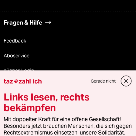
Fragen & Hilfe
Feedback
Aboservice
ePaper Login
taz
zahl ich
Gerade nicht

Downloads für Abonnierende
Links lesen, rechts
bekämpfen
© 2026 taz Verlags und Vertriebs GmbH
Mit doppelter Kraft für eine offene Gesellschaft!
Alle Rechte vorbehalten. Bei rechtlichen Fragen oder für Genehmigungen
wenden Sie sich bitte an
lizenzen@taz.de
Besonders jetzt brauchen Menschen, die sich gegen
Rechtsextremismus einsetzen, unsere Solidarität.