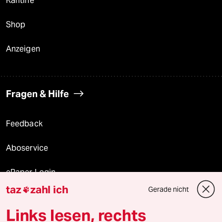
Kantine
Shop
Anzeigen
Fragen & Hilfe
Feedback
Aboservice
ePaper Login
taz
zahl ich
Gerade nicht

Downloads für Abonnierende
Links lesen, rechts