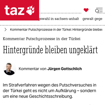

taz zahl ich
hitze
surfen
landtagswahl in sachsen-anhalt
gewalt gegen

taz zahl ich
an
Kommentar Putschprozesse in der Türkei: Hintergründe bleiben 
taz zahl ich
Kommentar Putschprozesse in der Türkei
themen
Hintergründe bleiben ungeklärt
politik
öko
Kommentar von
Jürgen Gottschlich
gesellschaft
kultur
Im Strafverfahren wegen des Putschversuches in
der Türkei geht es nicht um Aufklärung – sondern
sport
um eine neue Geschichtsschreibung.