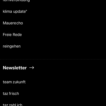
klima update°
Mauerecho
Freie Rede
reingehen
Newsletter
team zukunft
taz frisch
taz zahl ich