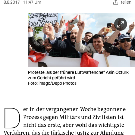
berlin
8.8.2017
11:47 Uhr
teilen
nord
wahrheit
verlag
verlag
veranstaltungen
Proteste, als der frühere Luftwaffenchef Akin Ozturk
shop
zum Gericht geführt wird
Foto: imago/Depo Photos
fragen & hilfe
unterstützen
D
er in der vergangenen Woche begonnene
abo
Prozess gegen Militärs und Zivilisten ist
genossenschaft
nicht das erste, aber wohl das wichtigste
Verfahren, das die türkische Justiz zur Ahndung